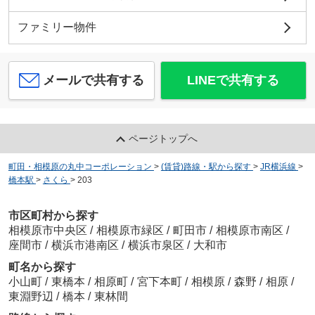
ファミリー物件
メールで共有する
LINEで共有する
ページトップへ
町田・相模原の丸中コーポレーション
>
(賃貸)路線・駅から探す
>
JR横浜線
>
橋本駅
>
さくら
>
203
市区町村から探す
相模原市中央区
/
相模原市緑区
/
町田市
/
相模原市南区
/
座間市
/
横浜市港南区
/
横浜市泉区
/
大和市
町名から探す
小山町
/
東橋本
/
相原町
/
宮下本町
/
相模原
/
森野
/
相原
/
東淵野辺
/
橋本
/
東林間