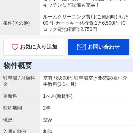
キッチンなど設備も充実！
ルームクリーニング費用(ご契約時):6万5
条件(その他)
00円 カードキー発行費:1万6,500円 IC
ロック電池(初回):2,750円
お気に入り追加
お問い合わせ
物件概要
駐車場 / 月額料
空有 / 8,800円 駐車場空き要確認/要仲介
金
手数料(1.1ヶ月)
更新料
1ヶ月(新賃料)
契約期間
2年
現況
空家
入居可能日
相談