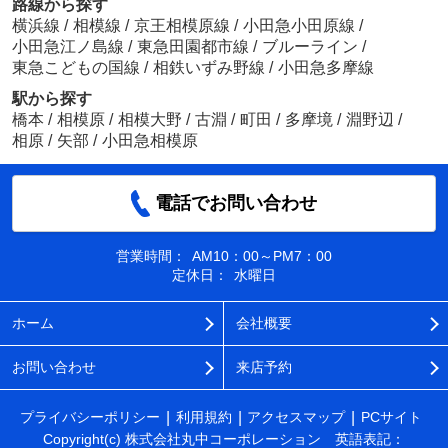
路線から探す
横浜線
/
相模線
/
京王相模原線
/
小田急小田原線
/
小田急江ノ島線
/
東急田園都市線
/
ブルーライン
/
東急こどもの国線
/
相鉄いずみ野線
/
小田急多摩線
駅から探す
橋本
/
相模原
/
相模大野
/
古淵
/
町田
/
多摩境
/
淵野辺
/
相原
/
矢部
/
小田急相模原
電話でお問い合わせ
営業時間：
AM10：00～PM7：00
定休日：
水曜日
ホーム
会社概要
お問い合わせ
来店予約
プライバシーポリシー
利用規約
アクセスマップ
PCサイト
Copyright(c) 株式会社丸中コーポレーション 英語表記：