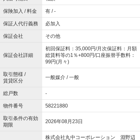
保険加入 / 料金
有 / -
保証人代行義務
必加入
保証会社
その他
初回保証料：35,000円/月次保証料：月額
保証会社詳細
総賃料等の1％+800円/口座振替手数料：
99円(月々)
取引態様 /
一般媒介 / 一般
賃貸区分
総戸数
-
物件番号
58221880
取引条件の有効
2026年08月23日
期限
株式会社丸中コーポレーション 淵野辺