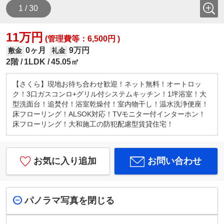
1 / 30
11万円
(管理費等：6,500円 )
0ヶ月
9万円
敷金
礼金
2階
1LDK
45.05㎡
【さくら】現地お待ち合わせ歓迎！ネット無料！オートロッ
ク！3口ガスコンロ+グリル付システムキッチン！1坪浴室！大
型洗面台！追焚付！浴室乾燥付！室内物干し！温水洗浄便座！
床フローリング！ALSOK対応！TVモニター付インターホン！
床フローリング！大和施工の防犯配慮型賃貸住宅！
お気に入り追加
お問い合わせ
パノラマ写真を閉じる