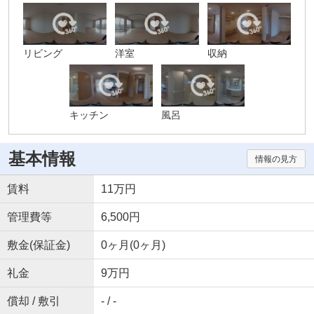
リビング
洋室
収納
キッチン
風呂
基本情報
情報の見方
賃料
11万円
管理費等
6,500円
敷金(保証金)
0ヶ月(0ヶ月)
礼金
9万円
償却 / 敷引
- / -