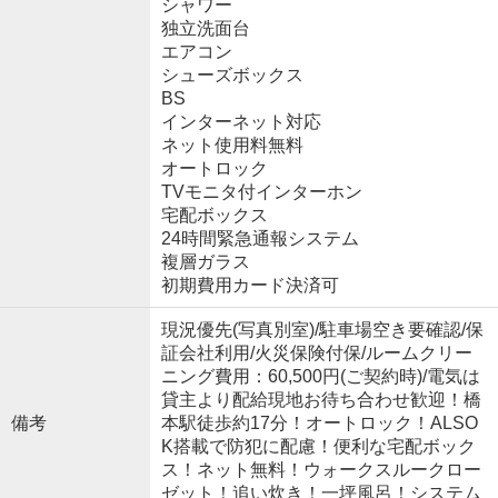
シャワー
独立洗面台
エアコン
シューズボックス
BS
インターネット対応
ネット使用料無料
オートロック
TVモニタ付インターホン
宅配ボックス
24時間緊急通報システム
複層ガラス
初期費用カード決済可
現況優先(写真別室)/駐車場空き要確認/保
証会社利用/火災保険付保/ルームクリー
ニング費用：60,500円(ご契約時)/電気は
貸主より配給現地お待ち合わせ歓迎！橋
備考
本駅徒歩約17分！オートロック！ALSO
K搭載で防犯に配慮！便利な宅配ボック
ス！ネット無料！ウォークスルークロー
ゼット！追い炊き！一坪風呂！システム