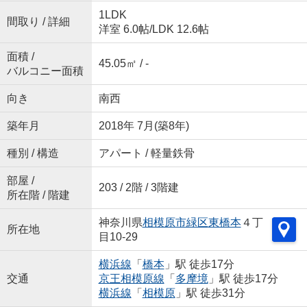
1LDK
間取り / 詳細
洋室 6.0帖
/
LDK 12.6帖
面積 /
45.05㎡ / -
バルコニー面積
向き
南西
築年月
2018年 7月(築8年)
種別 / 構造
アパート / 軽量鉄骨
部屋 /
203 / 2階 / 3階建
所在階 / 階建
神奈川県
相模原市緑区
東橋本
４丁
所在地
目10-29
横浜線
「
橋本
」駅 徒歩17分
交通
京王相模原線
「
多摩境
」駅 徒歩17分
横浜線
「
相模原
」駅 徒歩31分