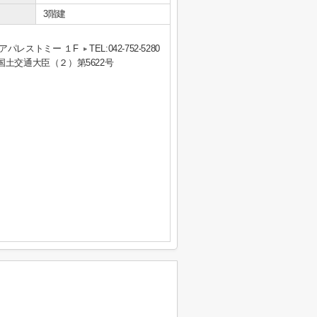
3階建
アパレストミー １F
TEL:042-752-5280
 国土交通大臣（２）第5622号