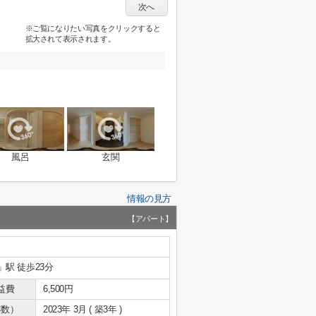
次へ
※ご覧になりたい写真をクリックすると
拡大されて表示されます。
風呂
玄関
情報の見方
【アパート】
」駅 徒歩23分
益費
6,500円
年数）
2023年 3月 ( 築3年 )