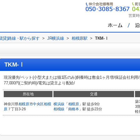
営業時
(賃貸)路線・駅から探す
>
JR横浜線
>
相模原駅
>
TKM-Ⅰ
TKM-Ⅰ
現況優先/ペット(小型犬または猫1匹のみ)飼養時は敷金1ヶ月増/保証会社利用
77,000円(ご契約時)/電気は貸主より配給/
所在地
交通
築
神奈川県
相模原市中央区
相模
横浜線
「
相模原
」駅 徒歩9分
3
原
７丁目3-26
相模線
「
南橋本
」駅 徒歩23分
軽