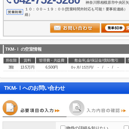
神奈川県相模原市中央区矢
１０：００～１９：００(営業時間外対応も可能！要事前連絡）
絡）
TKM-Ⅰ
の空室情報
所在階
賃料
管理費・共益費
敷金/礼金/保証金/償却/敷引
3階
13.5万円
6,500円
/
/
/
/
0ヶ月
15万円
-
-
-
TKM-Ⅰ
へのお問い合わせ
物件の詳細を知りたい