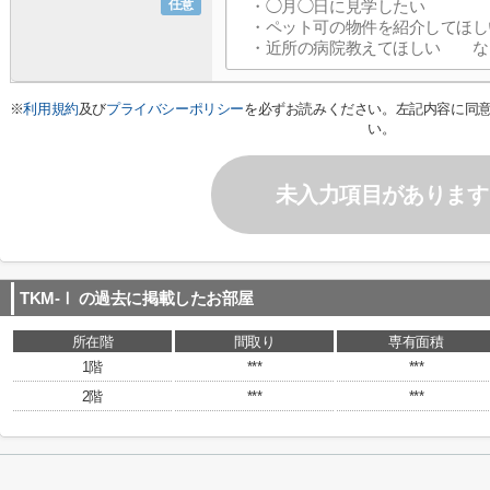
任意
※
利用規約
及び
プライバシーポリシー
を必ずお読みください。左記内容に同
い。
未入力項目があります
TKM-Ⅰ
の過去に掲載したお部屋
所在階
間取り
専有面積
1階
***
***
2階
***
***