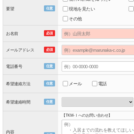
要望
任意
現地を見たい
その他
お名前
必須
メールアドレス
必須
電話番号
任意
メール
電話
希望連絡方法
任意
希望連絡時間
任意
【TKM-Ⅰへのお問い合わせ】
内容