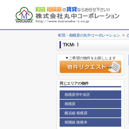
町田・相模原の丸中コーポレーション
>
TKM-Ⅰ
▼ご希望の物件をお探しします
同じエリアの物件
相模原市中央区
相模原
横浜線 相模原
相模線 南橋本