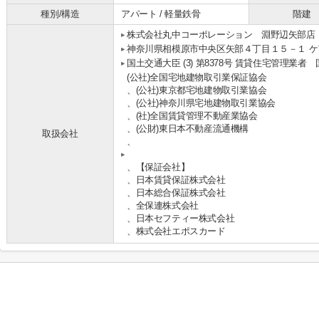
種別/構造
アパート / 軽量鉄骨
階建
株式会社丸中コーポレーション 淵野辺矢部店
神奈川県相模原市中央区矢部４丁目１５－１ ケ
国土交通大臣 (3) 第8378号 賃貸住宅管理業者
(公社)全国宅地建物取引業保証協会
、(公社)東京都宅地建物取引業協会
、(公社)神奈川県宅地建物取引業協会
、(社)全国賃貸管理不動産業協会
、(公財)東日本不動産流通機構
取扱会社
、
、【保証会社】
、日本賃貸保証株式会社
、日本総合保証株式会社
、全保連株式会社
、日本セフティー株式会社
、株式会社エポスカード