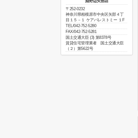
淵野辺矢部店
〒252-0232
神奈川県相模原市中央区矢部４丁
目１５－１ ケアパレストミー １F
TEL/042-752-5280
FAX/042-752-5281
国土交通大臣 (3) 第8378号
賃貸住宅管理業者 国土交通大臣
（２）第5622号