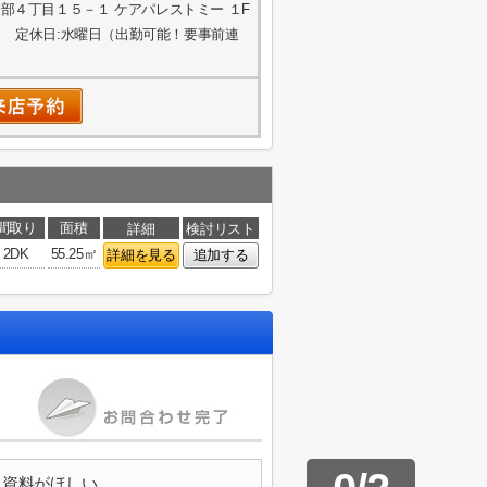
部４丁目１５－１ ケアパレストミー １F
 定休日:水曜日（出勤可能！要事前連
間取り
面積
詳細
検討リスト
2DK
55.25㎡
詳細を見る
追加する
資料がほしい