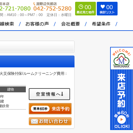
00
00
間：
AM10：00～PM7：00
定休日：
水曜日
/火災保険付保/ルームクリーニング費用：
建物
空室情報へ
3年
階建
量鉄骨