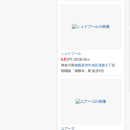
シェドプール
6.8
万円 1R/30.03㎡
神奈川県
相模原市中央区
清新
５丁目
相模線「南橋本」駅 徒歩5分
ユアーズ