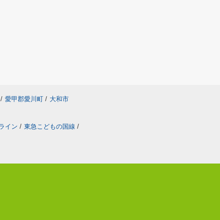
/
愛甲郡愛川町
/
大和市
ライン
/
東急こどもの国線
/