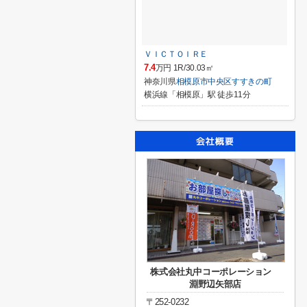
ＶＩＣＴＯＩＲＥ
7.4
万円 1R/30.03㎡
神奈川県
相模原市中央区
すすきの町
横浜線「相模原」駅 徒歩11分
株式会社丸中コーポレーション
淵野辺矢部店
〒252-0232