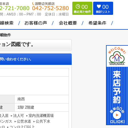
00
00
間：
AM10：00～PM7：00
定休日：
水曜日
載物件
ション図鑑です。
問い合わせください。
南西
建
1階/ 2階建
者入居
法人可
室内洗濯機置場
パンガス
公営水道
公共下水
ンロ
コンロ２口以上