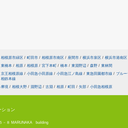
相模原市緑区
/
町田市
/
相模原市南区
/
座間市
/
横浜市泉区
/
横浜市港南区
東橋本
/
相原
/
相模原
/
宮下本町
/
橋本
/
東淵野辺
/
森野
/
東林間
京王相模原線
/
小田急小田原線
/
小田急江ノ島線
/
東急田園都市線
/
ブルー
相鉄本線
多摩境
/
相模大野
/
淵野辺
/
古淵
/
相原
/
町田
/
矢部
/
小田急相模原
ーション
 MARUNAKA building