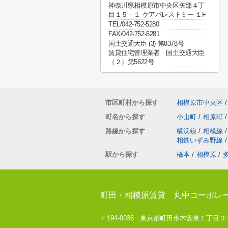
神奈川県相模原市中央区矢部４丁
目１５－１ ケアパレストミー １F
TEL/042-752-5280
FAX/042-752-5281
国土交通大臣 (3) 第8378号
賃貸住宅管理業者 国土交通大臣
（２）第5622号
市区町村から探す
相模原市中央区
/
町名から探す
小山町
/
相原町
/
路線から探す
横浜線
/
相模線
/
相鉄いずみ野線
/
駅から探す
橋本
/
相模原
/
町田・相模原賃貸 丸中コーポレ
〒194-0036 東京都町田市木曽東１丁目３５－８