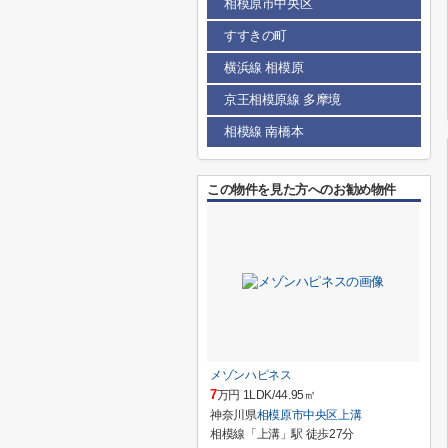
相模原市中央区
すすきの町
横浜線 相模原
京王相模原線 多摩境
相模線 南橋本
この物件を見た方へのお勧め物件
メゾンハピネス
7
万円 1LDK/44.95㎡
神奈川県
相模原市中央区
上溝
相模線「上溝」駅 徒歩27分