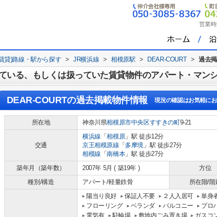
営業時
(賃貸)路線・駅から探す
>
JR横浜線
>
相模原駅
>
DEAR-COURT
>
過去掲
ている、もしくは扱っていた賃貸物件のアパート・マン
DEAR-COURT
の過去掲載物件情報
現況の確認はお気軽にお
所在地
神奈川県
相模原市中央区
すすきの町
9-21
横浜線
「
相模原
」駅 徒歩12分
交通
京王相模原線
「
多摩境
」駅 徒歩27分
相模線
「
南橋本
」駅 徒歩27分
築年月（築年数）
2007年 5月 ( 築19年 )
方位
種別/構造
アパート/軽量鉄骨
所在階/階
陽当り良好
保証人不要
２人入居可
単身
フローリング
ベランダ
バルコニー
プロ
電気有
駐輪場
敷地内ごみ置き場
ガスコ