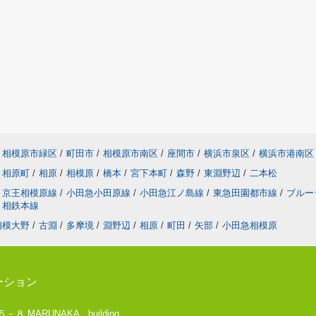
相模原市緑区
/
町田市
/
相模原市南区
/
座間市
/
横浜市泉区
/
横浜市港南区
相原町
/
相原
/
相模原
/
橋本
/
宮下本町
/
森野
/
東淵野辺
/
二本松
京王相模原線
/
小田急小田原線
/
小田急江ノ島線
/
東急田園都市線
/
ブルー
相鉄本線
相模大野
/
古淵
/
多摩境
/
淵野辺
/
相原
/
町田
/
矢部
/
小田急相模原
ーション
 MARUNAKA building