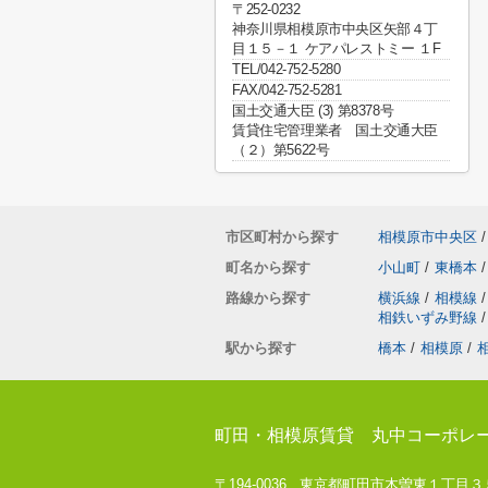
〒252-0232
神奈川県相模原市中央区矢部４丁
目１５－１ ケアパレストミー １F
TEL/042-752-5280
FAX/042-752-5281
国土交通大臣 (3) 第8378号
賃貸住宅管理業者 国土交通大臣
（２）第5622号
市区町村から探す
相模原市中央区
/
町名から探す
小山町
/
東橋本
/
路線から探す
横浜線
/
相模線
/
相鉄いずみ野線
/
駅から探す
橋本
/
相模原
/
町田・相模原賃貸 丸中コーポレ
〒194-0036 東京都町田市木曽東１丁目３５－８