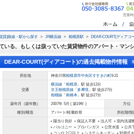
営業時
(賃貸)路線・駅から探す
>
JR横浜線
>
相模原駅
>
DEAR-COURT(ディアコ
ている、もしくは扱っていた賃貸物件のアパート・マン
DEAR-COURT(ディアコート)
の過去掲載物件情報
所在地
神奈川県
相模原市中央区
すすきの町
9-21
横浜線
「
相模原
」駅 徒歩12分
交通
京王相模原線
「
多摩境
」駅 徒歩27分
相模線
「
南橋本
」駅 徒歩27分
築年月（築年数）
2007年 5月 ( 築19年 )
方位
種別/構造
アパート/軽量鉄骨
所在階/階
陽当り良好
保証人不要
法人可
室内洗濯
バルコニー
プロパンガス
公営水道
公共
コンロ２口以上
システムキッチン
対面式