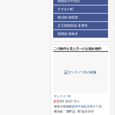
相模原市中央区
すすきの町
横浜線 相模原
京王相模原線 多摩境
相模線 南橋本
この物件を見た方へのお勧め物件
サンライツK
6.3
万円 1K/27.72㎡
神奈川県
相模原市中央区
共和
４丁目
横浜線「淵野辺」駅 徒歩10分