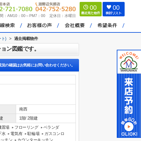
00
00
間：
AM10：00～PM7：00
定休日：
水曜日
ート)
>
過去掲載物件
ション図鑑です。
現況の確認はお気軽にお問い合わせください。
南西
建
1階/ 2階建
機置場
フローリング
ベランダ
下水
電気有
駐輪場
ガスコンロ
キッチン
カウンターキッチン