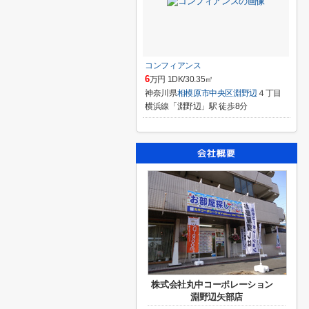
コンフィアンス
6
万円 1DK/30.35㎡
神奈川県
相模原市中央区
淵野辺
４丁目
横浜線「淵野辺」駅 徒歩8分
株式会社丸中コーポレーション
淵野辺矢部店