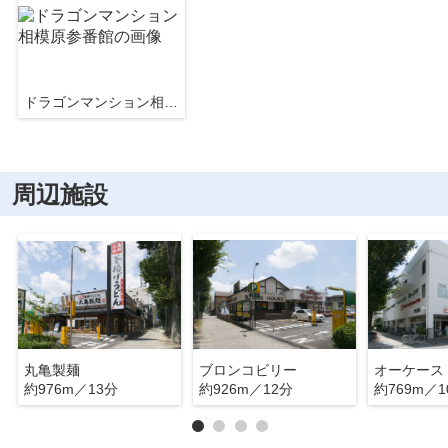
ドラゴンマンション相模原参番館
周辺施設
丸亀製麺
ブロンコビリー
オーケース
約976m／13分
約926m／12分
約769m／1