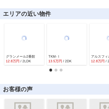
エリアの近い物件
グランメール2番館
TKM-Ⅰ
アルスフィ
12.8
万
円
/ 2LDK
13.5
万
円
/ 2DK
12.8
万
円
/
お客様の声