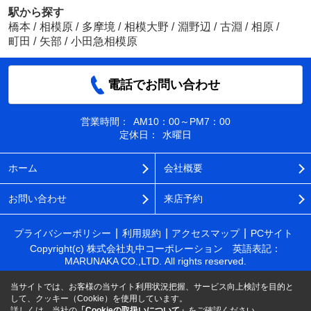
駅から探す
橋本
/
相模原
/
多摩境
/
相模大野
/
淵野辺
/
古淵
/
相原
/
町田
/
矢部
/
小田急相模原
電話でお問い合わせ
営業時間：
AM10：00～PM7：00
定休日：
水曜日
ホーム
会社概要
お問い合わせ
来店予約
プライバシーポリシー
利用規約
アクセスマップ
PCサイト
Copyright(c) 株式会社丸中コーポレーション 英語表記：
MARUNAKA CO.,LTD. All rights reserved.
当サイトでは、お客様の当サイト利用状況把握、サービス向上検討を目的と
して、クッキー（Cookie）を使用しています。
詳しくは、当社の
「Cookieの取扱いについて」
をご確認ください。