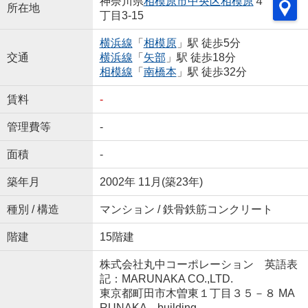
神奈川県
相模原市中央区
相模原
４
所在地
丁目3-15
横浜線
「
相模原
」駅 徒歩5分
交通
横浜線
「
矢部
」駅 徒歩18分
相模線
「
南橋本
」駅 徒歩32分
賃料
-
管理費等
-
面積
-
築年月
2002年 11月(築23年)
種別 / 構造
マンション / 鉄骨鉄筋コンクリート
階建
15階建
株式会社丸中コーポレーション 英語表
記：MARUNAKA CO.,LTD.
東京都町田市木曽東１丁目３５－８ MA
RUNAKA building