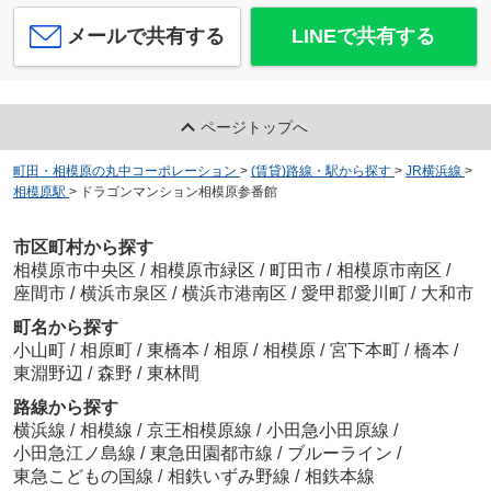
メールで共有する
LINEで共有する
ページトップへ
町田・相模原の丸中コーポレーション
>
(賃貸)路線・駅から探す
>
JR横浜線
>
相模原駅
>
ドラゴンマンション相模原参番館
市区町村から探す
相模原市中央区
/
相模原市緑区
/
町田市
/
相模原市南区
/
座間市
/
横浜市泉区
/
横浜市港南区
/
愛甲郡愛川町
/
大和市
町名から探す
小山町
/
相原町
/
東橋本
/
相原
/
相模原
/
宮下本町
/
橋本
/
東淵野辺
/
森野
/
東林間
路線から探す
横浜線
/
相模線
/
京王相模原線
/
小田急小田原線
/
小田急江ノ島線
/
東急田園都市線
/
ブルーライン
/
東急こどもの国線
/
相鉄いずみ野線
/
相鉄本線