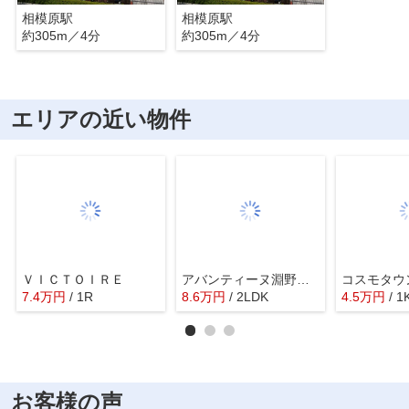
相模原駅
相模原駅
約305m／4分
約305m／4分
エリアの近い物件
ＶＩＣＴＯＩＲＥ
アバンティーヌ淵野辺Ａ
コスモタウ
7.4
万
円
/ 1R
8.6
万
円
/ 2LDK
4.5
万
円
/ 1
お客様の声