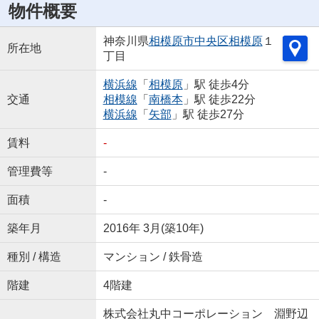
物件概要
神奈川県
相模原市中央区
相模原
１
所在地
丁目
横浜線
「
相模原
」駅 徒歩4分
交通
相模線
「
南橋本
」駅 徒歩22分
横浜線
「
矢部
」駅 徒歩27分
賃料
-
管理費等
-
面積
-
築年月
2016年 3月(築10年)
種別 / 構造
マンション / 鉄骨造
階建
4階建
株式会社丸中コーポレーション 淵野辺