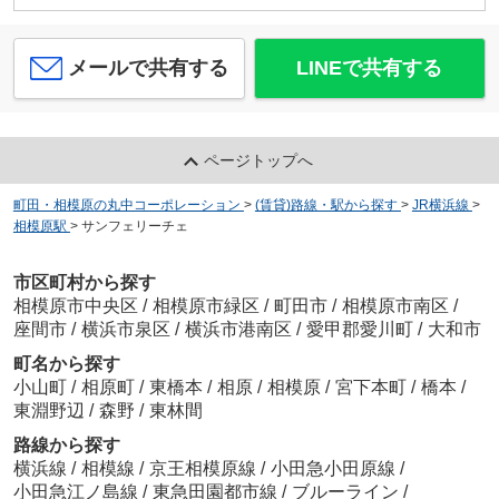
メールで共有する
LINEで共有する
ページトップへ
町田・相模原の丸中コーポレーション
>
(賃貸)路線・駅から探す
>
JR横浜線
>
相模原駅
>
サンフェリーチェ
市区町村から探す
相模原市中央区
/
相模原市緑区
/
町田市
/
相模原市南区
/
座間市
/
横浜市泉区
/
横浜市港南区
/
愛甲郡愛川町
/
大和市
町名から探す
小山町
/
相原町
/
東橋本
/
相原
/
相模原
/
宮下本町
/
橋本
/
東淵野辺
/
森野
/
東林間
路線から探す
横浜線
/
相模線
/
京王相模原線
/
小田急小田原線
/
小田急江ノ島線
/
東急田園都市線
/
ブルーライン
/