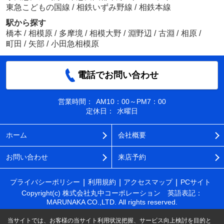
東急こどもの国線
/
相鉄いずみ野線
/
相鉄本線
駅から探す
橋本
/
相模原
/
多摩境
/
相模大野
/
淵野辺
/
古淵
/
相原
/
町田
/
矢部
/
小田急相模原
電話でお問い合わせ
営業時間：
AM10：00～PM7：00
定休日：
水曜日
ホーム
会社概要
お問い合わせ
来店予約
プライバシーポリシー
利用規約
アクセスマップ
PCサイト
Copyright(c) 株式会社丸中コーポレーション 英語表記：
MARUNAKA CO.,LTD. All rights reserved.
当サイトでは、お客様の当サイト利用状況把握、サービス向上検討を目的と