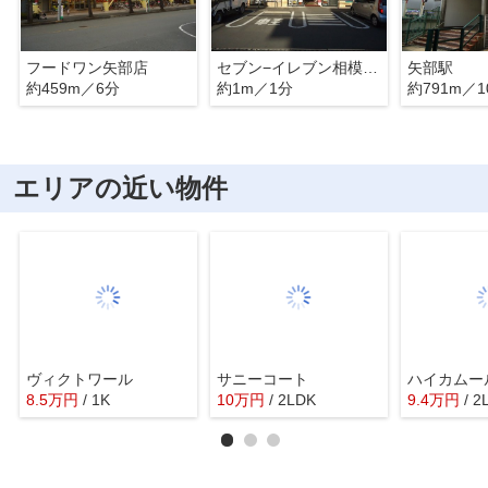
フードワン矢部店
セブン−イレブン相模原矢部１丁目店
矢部駅
約459m／6分
約1m／1分
約791m／1
エリアの近い物件
ヴィクトワール
サニーコート
ハイカムー
8.5
万
円
/ 1K
10
万
円
/ 2LDK
9.4
万
円
/ 2