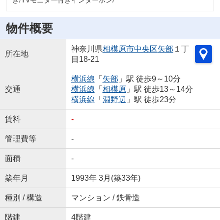
き/TVモニター付きインターホン/
物件概要
神奈川県
相模原市中央区
矢部
１丁
所在地
目18-21
横浜線
「
矢部
」駅 徒歩9～10分
交通
横浜線
「
相模原
」駅 徒歩13～14分
横浜線
「
淵野辺
」駅 徒歩23分
賃料
-
管理費等
-
面積
-
築年月
1993年 3月(築33年)
種別 / 構造
マンション / 鉄骨造
階建
4階建