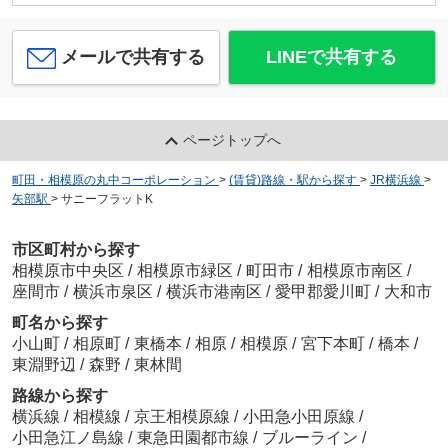
メールで共有する
LINEで共有する
ページトップへ
町田・相模原の丸中コーポレーション
>
(賃貸)路線・駅から探す
>
JR横浜線
>
矢部駅
>
サニーフラットK
市区町村から探す
相模原市中央区
/
相模原市緑区
/
町田市
/
相模原市南区
/
座間市
/
横浜市泉区
/
横浜市港南区
/
愛甲郡愛川町
/
大和市
町名から探す
小山町
/
相原町
/
東橋本
/
相原
/
相模原
/
宮下本町
/
橋本
/
東淵野辺
/
森野
/
東林間
路線から探す
横浜線
/
相模線
/
京王相模原線
/
小田急小田原線
/
小田急江ノ島線
/
東急田園都市線
/
ブルーライン
/