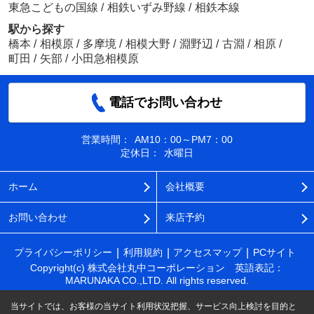
東急こどもの国線
/
相鉄いずみ野線
/
相鉄本線
駅から探す
橋本
/
相模原
/
多摩境
/
相模大野
/
淵野辺
/
古淵
/
相原
/
町田
/
矢部
/
小田急相模原
電話でお問い合わせ
営業時間：
AM10：00～PM7：00
定休日：
水曜日
ホーム
会社概要
お問い合わせ
来店予約
プライバシーポリシー
利用規約
アクセスマップ
PCサイト
Copyright(c) 株式会社丸中コーポレーション 英語表記：
MARUNAKA CO.,LTD. All rights reserved.
当サイトでは、お客様の当サイト利用状況把握、サービス向上検討を目的と