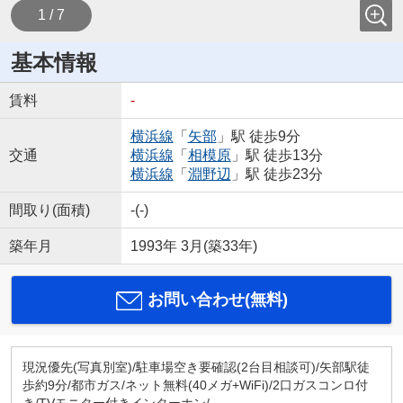
1 / 7
基本情報
賃料
-
横浜線
「
矢部
」駅 徒歩9分
交通
横浜線
「
相模原
」駅 徒歩13分
横浜線
「
淵野辺
」駅 徒歩23分
間取り(面積)
-(-)
築年月
1993年 3月(築33年)
お問い合わせ(無料)
現況優先(写真別室)/駐車場空き要確認(2台目相談可)/矢部駅徒
歩約9分/都市ガス/ネット無料(40メガ+WiFi)/2口ガスコンロ付