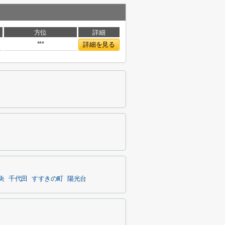
方位
詳細
***
詳細を見る
央
千代田
すすきの町
陽光台