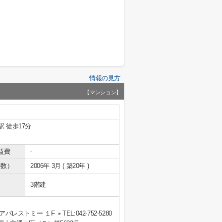
情報の見方
【マンション】
駅 徒歩17分
益費
-
年数）
2006年 3月 ( 築20年 )
3階建
アパレストミー １F
TEL:042-752-5280