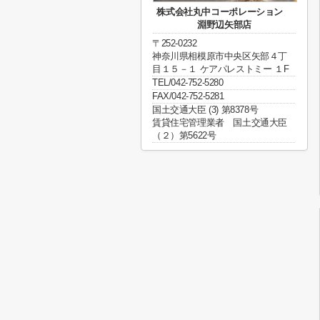
株式会社丸中コーポレーション
淵野辺矢部店
〒252-0232
神奈川県相模原市中央区矢部４丁
目１５－１ ケアパレストミー １F
TEL/042-752-5280
FAX/042-752-5281
国土交通大臣 (3) 第8378号
賃貸住宅管理業者 国土交通大臣
（２）第5622号