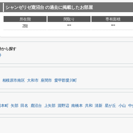
シャンゼリゼ鹿沼台
の過去に掲載したお部屋
所在階
間取り
専有面積
2階
***
***
件から探す
件
相模原市南区
大和市
座間市
愛甲郡愛川町
辺本町
矢部
田名
鹿沼台
上矢部
淵野辺
南橋本
共和
清新
星が丘
小山
中