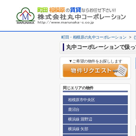
町田・相模原の丸中コーポレーション
>
丸中コーポレーションで扱っ
▼ご希望の物件をお探しします
同じエリアの物件
相模原市中央区
鹿沼台
横浜線 淵野辺
横浜線 矢部