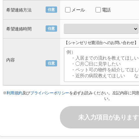
メール
電話
希望連絡方法
任意
希望連絡時間
任意
【シャンゼリゼ鹿沼台へのお問い合わせ】
内容
任意
※
利用規約
及び
プライバシーポリシー
を必ずお読みください。左記内容に同
い。
未入力項目があります