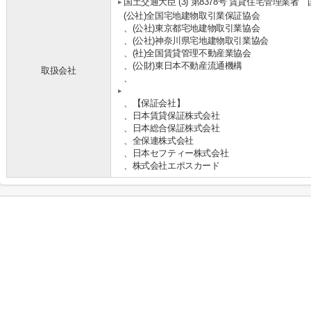
国土交通大臣 (3) 第8378号 賃貸住宅管理業者
(公社)全国宅地建物取引業保証協会
、(公社)東京都宅地建物取引業協会
、(公社)神奈川県宅地建物取引業協会
、(社)全国賃貸管理不動産業協会
、(公財)東日本不動産流通機構
取扱会社
、
、【保証会社】
、日本賃貸保証株式会社
、日本総合保証株式会社
、全保連株式会社
、日本セフティー株式会社
、株式会社エポスカード