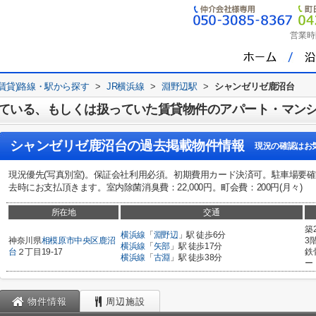
営業時
(賃貸)路線・駅から探す
>
JR横浜線
>
淵野辺駅
>
シャンゼリゼ鹿沼台
ている、もしくは扱っていた賃貸物件のアパート・マン
シャンゼリゼ鹿沼台
の過去掲載物件情報
現況の確認はお
現況優先(写真別室)。保証会社利用必須。初期費用カード決済可。駐車場要確認
去時にお支払頂きます。室内除菌消臭費：22,000円。町会費：200円(月々)
所在地
交通
築
横浜線
「
淵野辺
」駅 徒歩6分
神奈川県
相模原市中央区
鹿沼
3
横浜線
「
矢部
」駅 徒歩17分
台
２丁目19-17
鉄
横浜線
「
古淵
」駅 徒歩38分
ー
物件情報
周辺施設