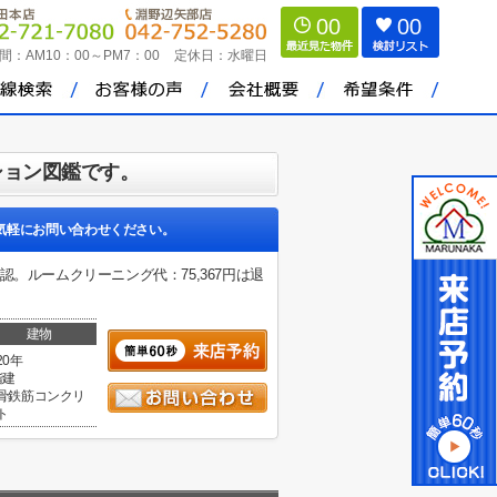
00
00
間：
AM10：00～PM7：00
定休日：
水曜日
ション図鑑です。
気軽にお問い合わせください。
。ルームクリーニング代：75,367円は退
建物
20年
階建
骨鉄筋コンクリ
ト