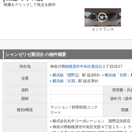
画像をクリックして視点を操作
エントランス
シャンゼリゼ鹿沼台
の物件概要
所在地
神奈川県
相模原市中央区
鹿沼台
２丁目19-17
横浜線
「
淵野辺
」駅 徒歩6分
横浜線
「
矢部
」
交通
横浜線
「
古淵
」駅 徒歩38分
賃料
-
管理費・共
面積
-
築年月（築
マンション / 鉄骨鉄筋コンク
種別/構造
階建
リート
株式会社丸中コーポレーション 淵野辺矢部店
神奈川県相模原市中央区矢部４丁目１５－１ ケ