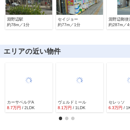
淵野辺駅
セイジョー
淵野辺郵便
約78m／1分
約77m／1分
約287m／
エリアの近い物件
カーサベルデA
ヴェルドミール
セレッソ
8.7
万
円
/ 2LDK
8.1
万
円
/ 1LDK
6.3
万
円
/ 1