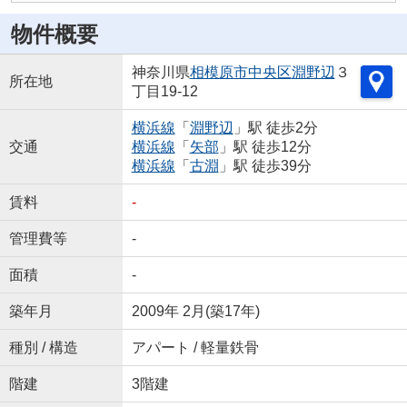
物件概要
神奈川県
相模原市中央区
淵野辺
３
所在地
丁目19-12
横浜線
「
淵野辺
」駅 徒歩2分
交通
横浜線
「
矢部
」駅 徒歩12分
横浜線
「
古淵
」駅 徒歩39分
賃料
-
管理費等
-
面積
-
築年月
2009年 2月(築17年)
種別 / 構造
アパート / 軽量鉄骨
階建
3階建