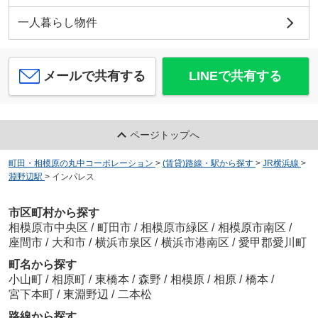
一人暮らし物件
メールで共有する
LINEで共有する
ページトップへ
町田・相模原の丸中コーポレーション
>
(賃貸)路線・駅から探す
>
JR横浜線
>
淵野辺駅
>
インパレス
市区町村から探す
相模原市中央区
/
町田市
/
相模原市緑区
/
相模原市南区
/
座間市
/
大和市
/
横浜市泉区
/
横浜市港南区
/
愛甲郡愛川町
町名から探す
小山町
/
相原町
/
東橋本
/
森野
/
相模原
/
相原
/
橋本
/
宮下本町
/
東淵野辺
/
二本松
路線から探す