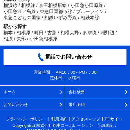
横浜線
/
相模線
/
京王相模原線
/
小田急小田原線
/
小田急江ノ島線
/
東急田園都市線
/
ブルーライン
/
東急こどもの国線
/
相鉄いずみ野線
/
相鉄本線
駅から探す
橋本
/
相模原
/
町田
/
古淵
/
相模大野
/
多摩境
/
淵野辺
/
相原
/
矢部
/
小田急相模原
電話でお問い合わせ
営業時間：
AM10：00～PM7：00
定休日：
水曜日
ホーム
会社概要
お問い合わせ
来店予約
プライバシーポリシー
利用規約
アクセスマップ
PCサイト
Copyright(c) 株式会社丸中コーポレーション 英語表記：