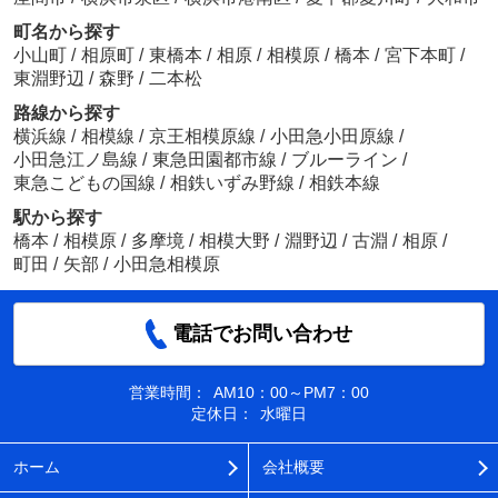
町名から探す
小山町
/
相原町
/
東橋本
/
相原
/
相模原
/
橋本
/
宮下本町
/
東淵野辺
/
森野
/
二本松
路線から探す
横浜線
/
相模線
/
京王相模原線
/
小田急小田原線
/
小田急江ノ島線
/
東急田園都市線
/
ブルーライン
/
東急こどもの国線
/
相鉄いずみ野線
/
相鉄本線
駅から探す
橋本
/
相模原
/
多摩境
/
相模大野
/
淵野辺
/
古淵
/
相原
/
町田
/
矢部
/
小田急相模原
電話でお問い合わせ
営業時間：
AM10：00～PM7：00
定休日：
水曜日
ホーム
会社概要