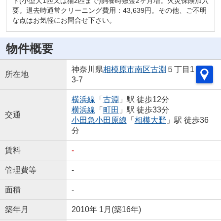
ト(小型犬1匹又は猫2匹まで)飼養時敷金2ヶ月増。火災保険加入
要。退去時通常クリーニング費用：43,639円。その他、ご不明
な点はお気軽にお問合せ下さい。
物件概要
神奈川県
相模原市南区
古淵
５丁目1
所在地
3-7
横浜線
「
古淵
」駅 徒歩12分
横浜線
「
町田
」駅 徒歩33分
交通
小田急小田原線
「
相模大野
」駅 徒歩36
分
賃料
-
管理費等
-
面積
-
築年月
2010年 1月(築16年)