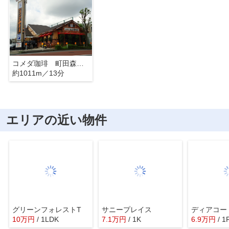
コメダ珈琲 町田森野店
約1011m／13分
エリアの近い物件
グリーンフォレストT
サニープレイス
ディアコー
10
万
円
/ 1LDK
7.1
万
円
/ 1K
6.9
万
円
/ 1