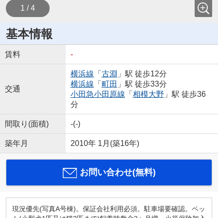
1 / 4
基本情報
賃料
-
横浜線
「
古淵
」駅 徒歩12分
横浜線
「
町田
」駅 徒歩33分
交通
小田急小田原線
「
相模大野
」駅 徒歩36
分
間取り(面積)
-(-)
築年月
2010年 1月(築16年)
お問い合わせ(無料)
現況優先(写真A号棟)。保証会社利用必須。駐車場要確認。ペッ