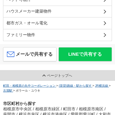
ハウスメーカー建築物件
都市ガス・オール電化
ファミリー物件
メールで共有する
LINEで共有する
ページトップへ
町田・相模原の丸中コーポレーション
>
(賃貸)路線・駅から探す
>
JR横浜線
>
古淵駅
>
ポラール・ユウキ
市区町村から探す
相模原市中央区
/
相模原市緑区
/
町田市
/
相模原市南区
/
座間市
/
横浜市泉区
/
横浜市港南区
/
愛甲郡愛川町
/
大和市