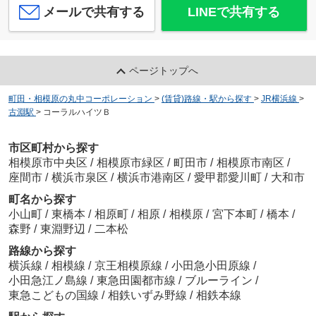
メールで共有する
LINEで共有する
ページトップへ
町田・相模原の丸中コーポレーション
>
(賃貸)路線・駅から探す
>
JR横浜線
>
古淵駅
>
コーラルハイツＢ
市区町村から探す
相模原市中央区
/
相模原市緑区
/
町田市
/
相模原市南区
/
座間市
/
横浜市泉区
/
横浜市港南区
/
愛甲郡愛川町
/
大和市
町名から探す
小山町
/
東橋本
/
相原町
/
相原
/
相模原
/
宮下本町
/
橋本
/
森野
/
東淵野辺
/
二本松
路線から探す
横浜線
/
相模線
/
京王相模原線
/
小田急小田原線
/
小田急江ノ島線
/
東急田園都市線
/
ブルーライン
/
東急こどもの国線
/
相鉄いずみ野線
/
相鉄本線