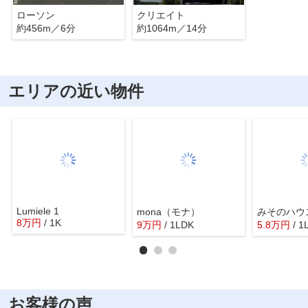
ローソン
クリエイト
約456m／6分
約1064m／14分
エリアの近い物件
Lumiele 1
mona（モナ）
みそのハウ
8
万
円
/ 1K
9
万
円
/ 1LDK
5.8
万
円
/ 1
お客様の声