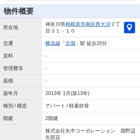
物件概要
神奈川県
相模原市南区
西大沼
２丁
所在地
目３１－１０
交通
横浜線
「
古淵
」駅 徒歩20分
賃料
-
管理費等
-
面積
-
築年月
2013年 1月(築13年)
種別 / 構造
アパート / 軽量鉄骨
階建
2階建
株式会社丸中コーポレーション 淵野辺
矢部店