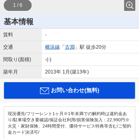
1 / 6
基本情報
賃料
-
交通
横浜線
「
古淵
」駅 徒歩20分
間取り(面積)
-(-)
築年月
2013年 1月(築13年)
お問い合わせ(無料)
現況優先/フリーレント1ヶ月※1年未満での解約時は違約金あ
り/駐車場空き要確認/保証会社利用/損害保険加入：22,990円※
火災・家財保険、24時間受付、優待サービス特典等含む/ご契約
金カード決済可/