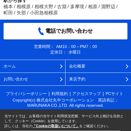
駅から探す
橋本
/
相模原
/
相模大野
/
古淵
/
多摩境
/
相原
/
淵野辺
/
町田
/
矢部
/
小田急相模原
電話でお問い合わせ
営業時間：
AM10：00～PM7：00
定休日：
水曜日
ホーム
会社概要
お問い合わせ
来店予約
プライバシーポリシー
利用規約
アクセスマップ
PCサイト
Copyright(c) 株式会社丸中コーポレーション 英語表記：
MARUNAKA CO.,LTD. All rights reserved.
当サイトでは、お客様の当サイト利用状況把握、サービス向上検討を目的と
して、クッキー（Cookie）を使用しています。
詳しくは、当社の
「Cookieの取扱いについて」
をご確認ください。