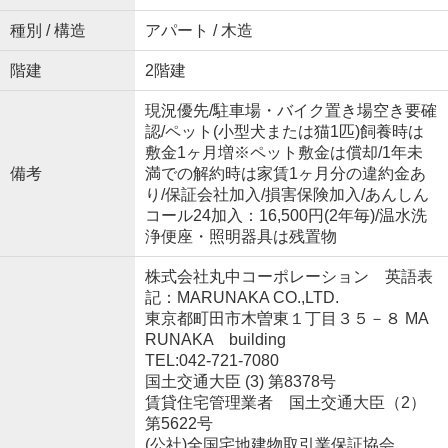
種別 / 構造
アパート / 木造
階建
2階建
現況優先/駐車場・バイク置き場空き要確
認/ペット(小型犬または猫1匹)飼養時は
敷金1ヶ月増※ペット敷金は償却/1年未
備考
満での解約時は家賃1ヶ月分の違約金あ
り/保証会社加入/損害保険加入/あんしん
コール24加入：16,500円(2年毎)/温水洗
浄便座・照明器具は残置物
株式会社丸中コーポレーション 英語表
記：MARUNAKA CO.,LTD.
東京都町田市木曽東１丁目３５－８ MA
RUNAKA building
TEL:042-721-7080
国土交通大臣 (3) 第8378号
賃貸住宅管理業者 国土交通大臣（2）
第5622号
(公社)全国宅地建物取引業保証協会