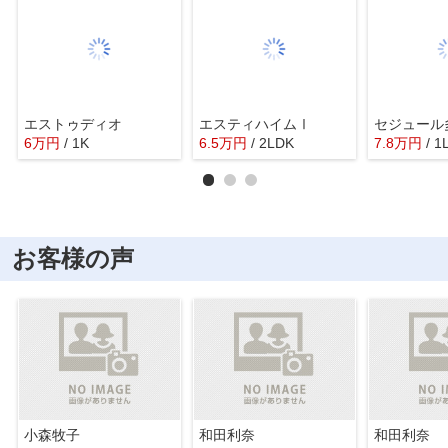
エストゥディオ
エスティハイムⅠ
セジュール
6
万
円
/ 1K
6.5
万
円
/ 2LDK
7.8
万
円
/ 1
お客様の声
小森牧子
和田利奈
和田利奈