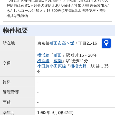
は猫1匹)飼養時は敷金1ヶ月増※ペット敷金は償却/1年未満での
解約時は家賃1ヶ月分の違約金あり/保証会社加入/損害保険加入/
あんしんコール24加入：16,500円(2年毎)/温水洗浄便座・照明
器具は残置物
物件概要
所在地
東京都
町田市
高ヶ坂
７丁目21-16
横浜線
「
町田
」駅 徒歩15～20分
横浜線
「
成瀬
」駅 徒歩21分
交通
小田急小田原線
「
相模大野
」駅 徒歩35
分
賃料
-
管理費等
-
面積
-
築年月
1993年 9月(築32年)