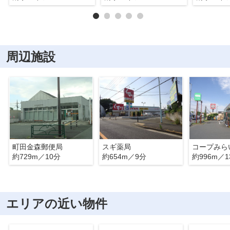
周辺施設
町田金森郵便局
スギ薬局
コープみら
約729m／10分
約654m／9分
約996m／1
エリアの近い物件