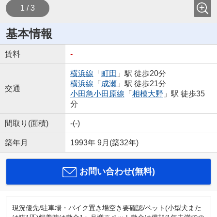
1 / 3
基本情報
賃料
-
横浜線
「
町田
」駅 徒歩20分
横浜線
「
成瀬
」駅 徒歩21分
交通
小田急小田原線
「
相模大野
」駅 徒歩35
分
間取り(面積)
-(-)
築年月
1993年 9月(築32年)
お問い合わせ(無料)
現況優先/駐車場・バイク置き場空き要確認/ペット(小型犬また