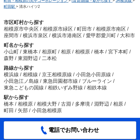
町田・相模原の丸中コーポレーション
>
(賃貸)路線・駅から探す
>
JR横浜線
>
町田駅
>
清水ハイツ2
市区町村から探す
相模原市中央区
/
相模原市緑区
/
町田市
/
相模原市南区
/
座間市
/
横浜市泉区
/
横浜市港南区
/
愛甲郡愛川町
/
大和市
町名から探す
小山町
/
東橋本
/
相原町
/
相原
/
相模原
/
橋本
/
宮下本町
/
森野
/
東淵野辺
/
二本松
路線から探す
横浜線
/
相模線
/
京王相模原線
/
小田急小田原線
/
小田急江ノ島線
/
東急田園都市線
/
ブルーライン
/
東急こどもの国線
/
相鉄いずみ野線
/
相鉄本線
駅から探す
橋本
/
相模原
/
相模大野
/
古淵
/
多摩境
/
淵野辺
/
相原
/
町田
/
矢部
/
小田急相模原
電話でお問い合わせ