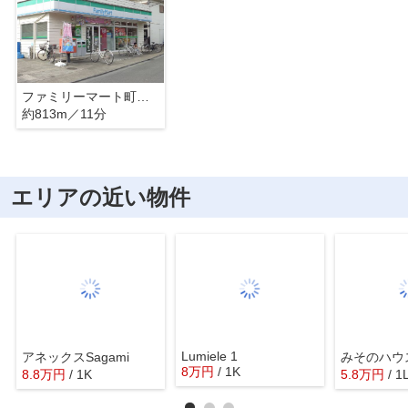
ファミリーマート町田金森店
約813m／11分
エリアの近い物件
Lumiele 1
アネックスSagami
みそのハウ
8
万
円
/ 1K
8.8
万
円
/ 1K
5.8
万
円
/ 1