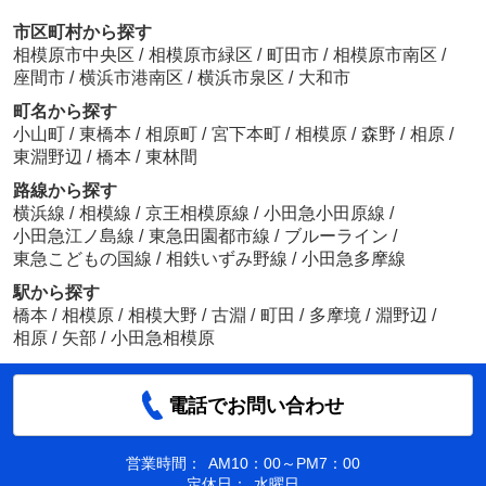
市区町村から探す
相模原市中央区
/
相模原市緑区
/
町田市
/
相模原市南区
/
座間市
/
横浜市港南区
/
横浜市泉区
/
大和市
町名から探す
小山町
/
東橋本
/
相原町
/
宮下本町
/
相模原
/
森野
/
相原
/
東淵野辺
/
橋本
/
東林間
路線から探す
横浜線
/
相模線
/
京王相模原線
/
小田急小田原線
/
小田急江ノ島線
/
東急田園都市線
/
ブルーライン
/
東急こどもの国線
/
相鉄いずみ野線
/
小田急多摩線
駅から探す
橋本
/
相模原
/
相模大野
/
古淵
/
町田
/
多摩境
/
淵野辺
/
相原
/
矢部
/
小田急相模原
電話でお問い合わせ
営業時間：
AM10：00～PM7：00
定休日：
水曜日