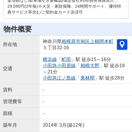
金増額なし/駐車場空き要確認/保証会社利用/損害保険加入：
29,590円(2年毎)※火災・家財保険、24時間サポート、優待特
典サービス等含む/ご契約金カード決済可
物件概要
神奈川県
相模原市南区
上鶴間本町
所在地
５丁目32-16
横浜線
「
町田
」駅 徒歩15～16分
小田急小田原線
「
相模大野
」駅 徒歩19
交通
～21分
小田急江ノ島線
「
東林間
」駅 徒歩28分
賃料
-
管理費等
-
面積
-
築年月
2014年 3月(築12年)