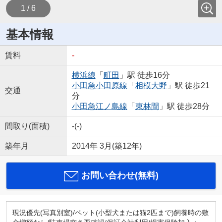
1 / 6
基本情報
賃料
-
横浜線
「
町田
」駅 徒歩16分
小田急小田原線
「
相模大野
」駅 徒歩21
交通
分
小田急江ノ島線
「
東林間
」駅 徒歩28分
間取り(面積)
-(-)
築年月
2014年 3月(築12年)
お問い合わせ(無料)
現況優先(写真別室)/ペット(小型犬または猫2匹まで)飼養時の敷