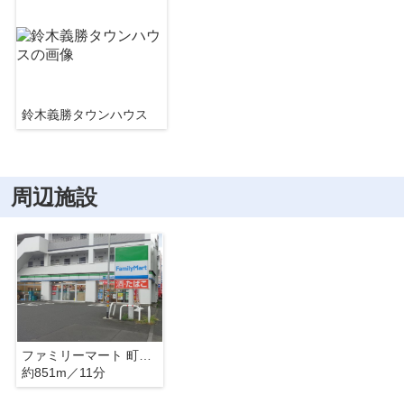
鈴木義勝タウンハウス
周辺施設
ファミリーマート 町田成瀬が丘店
約851m／11分