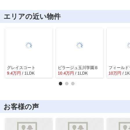
エリアの近い物件
グレイスコート
ビラージュ玉川学園Ｂ
フィールド
9.4
万
円
/ 1LDK
10.4
万
円
/ 1LDK
10
万
円
/ 1K
お客様の声