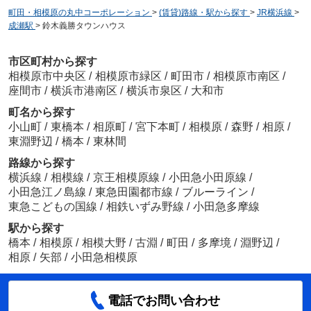
町田・相模原の丸中コーポレーション
>
(賃貸)路線・駅から探す
>
JR横浜線
>
成瀬駅
>
鈴木義勝タウンハウス
市区町村から探す
相模原市中央区
/
相模原市緑区
/
町田市
/
相模原市南区
/
座間市
/
横浜市港南区
/
横浜市泉区
/
大和市
町名から探す
小山町
/
東橋本
/
相原町
/
宮下本町
/
相模原
/
森野
/
相原
/
東淵野辺
/
橋本
/
東林間
路線から探す
横浜線
/
相模線
/
京王相模原線
/
小田急小田原線
/
小田急江ノ島線
/
東急田園都市線
/
ブルーライン
/
東急こどもの国線
/
相鉄いずみ野線
/
小田急多摩線
駅から探す
橋本
/
相模原
/
相模大野
/
古淵
/
町田
/
多摩境
/
淵野辺
/
相原
/
矢部
/
小田急相模原
電話でお問い合わせ