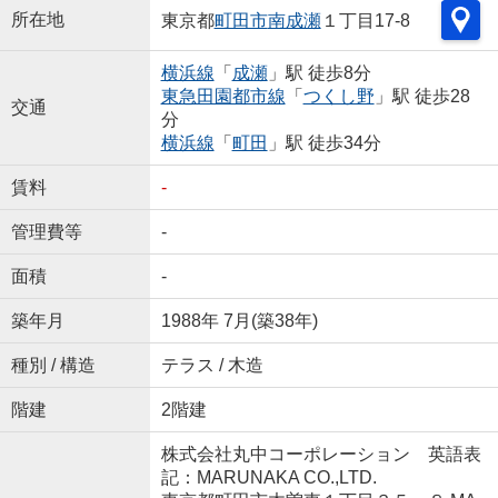
所在地
東京都
町田市
南成瀬
１丁目17-8
横浜線
「
成瀬
」駅 徒歩8分
東急田園都市線
「
つくし野
」駅 徒歩28
交通
分
横浜線
「
町田
」駅 徒歩34分
賃料
-
管理費等
-
面積
-
築年月
1988年 7月(築38年)
種別 / 構造
テラス / 木造
階建
2階建
株式会社丸中コーポレーション 英語表
記：MARUNAKA CO.,LTD.