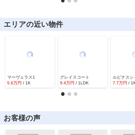
エリアの近い物件
マーヴェラス1
グレイスコート
ルピナスシ
5.6
万
円
/ 1K
9.4
万
円
/ 1LDK
7.7
万
円
/ 1
お客様の声