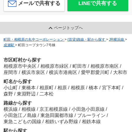
メールで共有する
LINEで共有する
ページトップへ
町田・相模原の丸中コーポレーション
>
(賃貸)路線・駅から探す
>
JR横浜線
>
成瀬駅
>
町田コープタウン7号棟
市区町村から探す
相模原市中央区
/
相模原市緑区
/
町田市
/
相模原市南区
/
座間市
/
横浜市泉区
/
横浜市港南区
/
愛甲郡愛川町
/
大和市
町名から探す
小山町
/
東橋本
/
相原町
/
相原
/
相模原
/
橋本
/
宮下本町
/
森野
/
東淵野辺
/
二本松
路線から探す
横浜線
/
相模線
/
京王相模原線
/
小田急小田原線
/
小田急江ノ島線
/
東急田園都市線
/
ブルーライン
/
東急こどもの国線
/
相鉄いずみ野線
/
相鉄本線
駅から探す