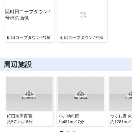
町田コープタウン7号棟
町田コープタウン7号棟
周辺施設
町田南保育園
小川幼稚園
つくし野 
約571m／8分
約481m／7分
約1281m／