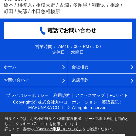
橋本
/
相模原
/
相模大野
/
古淵
/
多摩境
/
淵野辺
/
相原
/
町田
/
矢部
/
小田急相模原
電話でお問い合わせ
営業時間：
AM10：00～PM7：00
定休日：
水曜日
ホーム
会社概要
お問い合わせ
来店予約
プライバシーポリシー
利用規約
アクセスマップ
PCサイト
Copyright(c) 株式会社丸中コーポレーション 英語表記：
MARUNAKA CO.,LTD. All rights reserved.
当サイトでは、お客様の当サイト利用状況把握、サービス向上検討を目的と
して、クッキー（Cookie）を使用しています。
詳しくは、当社の
「Cookieの取扱いについて」
をご確認ください。