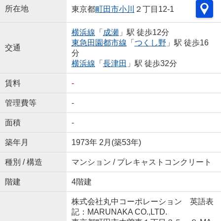
所在地
東京都
町田市
小川
２丁目12-1
横浜線
「
成瀬
」駅 徒歩12分
東急田園都市線
「
つくし野
」駅 徒歩16
交通
分
横浜線
「
長津田
」駅 徒歩32分
賃料
-
管理費等
-
面積
-
築年月
1973年 2月(築53年)
種別 / 構造
マンション / プレキャストコンクリート
階建
4階建
株式会社丸中コーポレーション 英語表
記：MARUNAKA CO.,LTD.