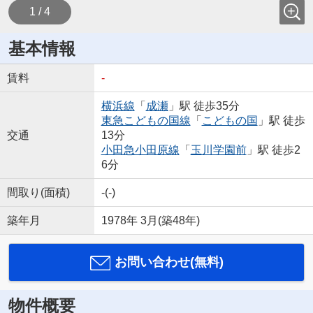
1 / 4
基本情報
賃料
-
横浜線
「
成瀬
」駅 徒歩35分
東急こどもの国線
「
こどもの国
」駅 徒歩
交通
13分
小田急小田原線
「
玉川学園前
」駅 徒歩2
6分
間取り(面積)
-(-)
築年月
1978年 3月(築48年)
お問い合わせ(無料)
物件概要