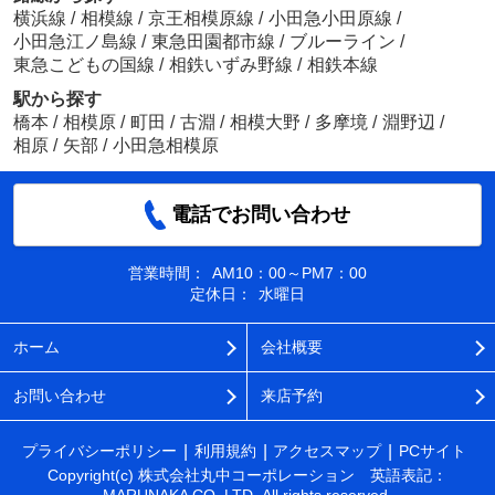
横浜線
/
相模線
/
京王相模原線
/
小田急小田原線
/
小田急江ノ島線
/
東急田園都市線
/
ブルーライン
/
東急こどもの国線
/
相鉄いずみ野線
/
相鉄本線
駅から探す
橋本
/
相模原
/
町田
/
古淵
/
相模大野
/
多摩境
/
淵野辺
/
相原
/
矢部
/
小田急相模原
電話でお問い合わせ
営業時間：
AM10：00～PM7：00
定休日：
水曜日
ホーム
会社概要
お問い合わせ
来店予約
プライバシーポリシー
利用規約
アクセスマップ
PCサイト
Copyright(c) 株式会社丸中コーポレーション 英語表記：