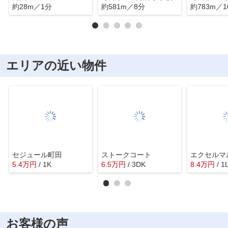
約28m／1分
約581m／8分
約783m／1
エリアの近い物件
セジュール町田
ストークコート
エクセルマ
5.4
万
円
/ 1K
6.5
万
円
/ 3DK
8.4
万
円
/ 1
お客様の声