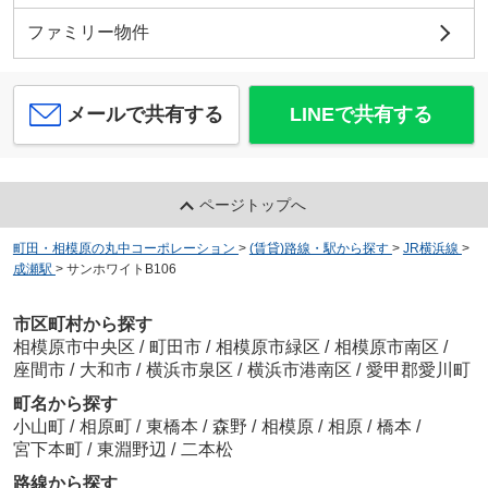
ファミリー物件
メールで共有する
LINEで共有する
ページトップへ
町田・相模原の丸中コーポレーション
>
(賃貸)路線・駅から探す
>
JR横浜線
>
成瀬駅
>
サンホワイトB106
市区町村から探す
相模原市中央区
/
町田市
/
相模原市緑区
/
相模原市南区
/
座間市
/
大和市
/
横浜市泉区
/
横浜市港南区
/
愛甲郡愛川町
町名から探す
小山町
/
相原町
/
東橋本
/
森野
/
相模原
/
相原
/
橋本
/
宮下本町
/
東淵野辺
/
二本松
路線から探す