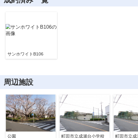
サンホワイトB106
周辺施設
公園
町田市立成瀬台小学校
町田市立成