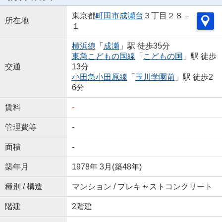
東京都
町田市
成瀬台
３丁目２８－
所在地
１
横浜線
「
成瀬
」駅 徒歩35分
東急こどもの国線
「
こどもの国
」駅 徒歩
交通
13分
小田急小田原線
「
玉川学園前
」駅 徒歩2
6分
賃料
-
管理費等
-
面積
-
築年月
1978年 3月(築48年)
種別 / 構造
マンション / プレキャストコンクリート
階建
2階建