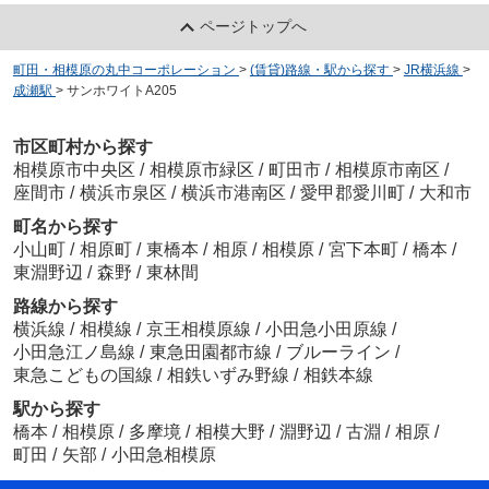
ページトップへ
町田・相模原の丸中コーポレーション
>
(賃貸)路線・駅から探す
>
JR横浜線
>
成瀬駅
>
サンホワイトA205
市区町村から探す
相模原市中央区
/
相模原市緑区
/
町田市
/
相模原市南区
/
座間市
/
横浜市泉区
/
横浜市港南区
/
愛甲郡愛川町
/
大和市
町名から探す
小山町
/
相原町
/
東橋本
/
相原
/
相模原
/
宮下本町
/
橋本
/
東淵野辺
/
森野
/
東林間
路線から探す
横浜線
/
相模線
/
京王相模原線
/
小田急小田原線
/
小田急江ノ島線
/
東急田園都市線
/
ブルーライン
/
東急こどもの国線
/
相鉄いずみ野線
/
相鉄本線
駅から探す
橋本
/
相模原
/
多摩境
/
相模大野
/
淵野辺
/
古淵
/
相原
/
町田
/
矢部
/
小田急相模原