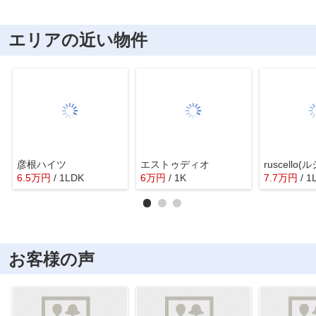
エリアの近い物件
彦根ハイツ
エストゥディオ
ruscello
6.5
万
円
/ 1LDK
6
万
円
/ 1K
7.7
万
円
/ 1
お客様の声