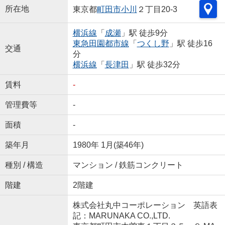
所在地
東京都
町田市
小川
２丁目20-3
横浜線
「
成瀬
」駅 徒歩9分
東急田園都市線
「
つくし野
」駅 徒歩16
交通
分
横浜線
「
長津田
」駅 徒歩32分
賃料
-
管理費等
-
面積
-
築年月
1980年 1月(築46年)
種別 / 構造
マンション / 鉄筋コンクリート
階建
2階建
株式会社丸中コーポレーション 英語表
記：MARUNAKA CO.,LTD.