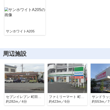
サンホワイトA205
周辺施設
セブンイレブン 町田小川2丁目店
ファミリーマート 町田成瀬が丘店
約282m／4分
約423m／6分
約553m／