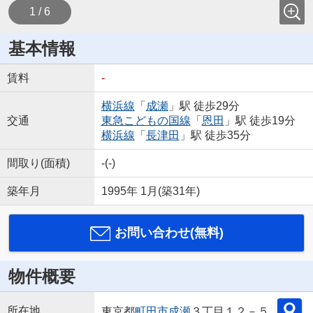
1 / 6
基本情報
賃料
-
横浜線
「
成瀬
」駅 徒歩29分
交通
東急こどもの国線
「
恩田
」駅 徒歩19分
横浜線
「
長津田
」駅 徒歩35分
間取り(面積)
-(-)
築年月
1995年 1月(築31年)
お問い合わせ(無料)
物件概要
所在地
東京都
町田市
成瀬
３丁目１２－５