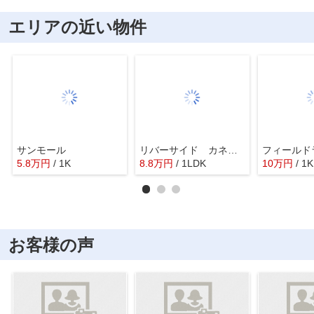
エリアの近い物件
サンモール
リバーサイド カネヤマ
フィールド
5.8
万
円
/ 1K
8.8
万
円
/ 1LDK
10
万
円
/ 1K
お客様の声