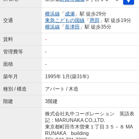
横浜線
「
成瀬
」駅 徒歩29分
交通
東急こどもの国線
「
恩田
」駅 徒歩19分
横浜線
「
長津田
」駅 徒歩35分
賃料
-
管理費等
-
面積
-
築年月
1995年 1月(築31年)
種別 / 構造
アパート / 木造
階建
3階建
株式会社丸中コーポレーション 英語表
記：MARUNAKA CO.,LTD.
東京都町田市木曽東１丁目３５－８ MA
RUNAKA building