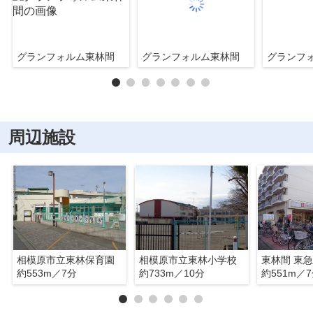
グランフォルム東林間
グランフォルム東林間
グランフ
周辺施設
相模原市立東林保育園
相模原市立東林小学校
東林間 東
約553m／7分
約733m／10分
約551m／