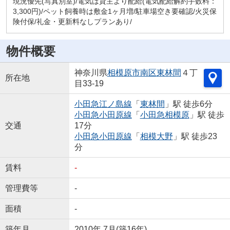
現況優先(写真別室)/電気は貸主より配給(電気配給解約手数料：
3,300円)/ペット飼養時は敷金1ヶ月増/駐車場空き要確認/火災保
険付保/礼金・更新料なしプランあり/
物件概要
神奈川県
相模原市南区
東林間
４丁
所在地
目33-19
小田急江ノ島線
「
東林間
」駅 徒歩6分
小田急小田原線
「
小田急相模原
」駅 徒歩
交通
17分
小田急小田原線
「
相模大野
」駅 徒歩23
分
賃料
-
管理費等
-
面積
-
築年月
2010年 7月(築16年)