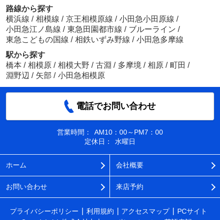
路線から探す
横浜線
/
相模線
/
京王相模原線
/
小田急小田原線
/
小田急江ノ島線
/
東急田園都市線
/
ブルーライン
/
東急こどもの国線
/
相鉄いずみ野線
/
小田急多摩線
駅から探す
橋本
/
相模原
/
相模大野
/
古淵
/
多摩境
/
相原
/
町田
/
淵野辺
/
矢部
/
小田急相模原
電話でお問い合わせ
営業時間：
AM10：00～PM7：00
定休日：
水曜日
ホーム
会社概要
お問い合わせ
来店予約
プライバシーポリシー
利用規約
アクセスマップ
PCサイト