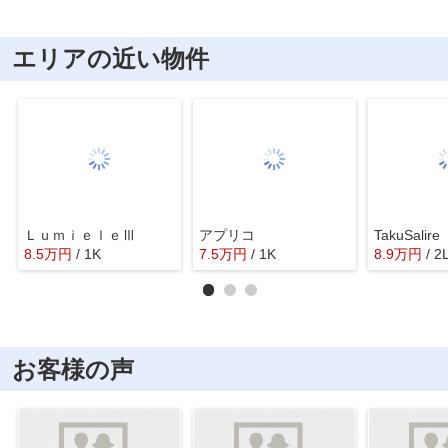
エリアの近い物件
ＬｕｍｉｅｌｅⅢ
アプリコ
8.5
万
円
/ 1K
7.5
万
円
/ 1K
8.9
万
円
/ 2
お客様の声