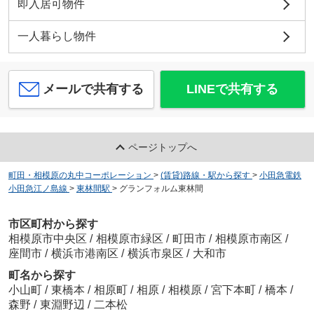
即入居可物件
一人暮らし物件
メールで共有する
LINEで共有する
ページトップへ
町田・相模原の丸中コーポレーション
>
(賃貸)路線・駅から探す
>
小田急電鉄
小田急江ノ島線
>
東林間駅
>
グランフォルム東林間
市区町村から探す
相模原市中央区
/
相模原市緑区
/
町田市
/
相模原市南区
/
座間市
/
横浜市港南区
/
横浜市泉区
/
大和市
町名から探す
小山町
/
東橋本
/
相原町
/
相原
/
相模原
/
宮下本町
/
橋本
/
森野
/
東淵野辺
/
二本松