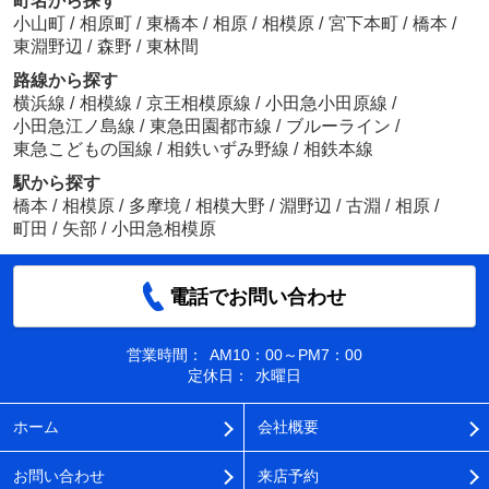
町名から探す
小山町
/
相原町
/
東橋本
/
相原
/
相模原
/
宮下本町
/
橋本
/
東淵野辺
/
森野
/
東林間
路線から探す
横浜線
/
相模線
/
京王相模原線
/
小田急小田原線
/
小田急江ノ島線
/
東急田園都市線
/
ブルーライン
/
東急こどもの国線
/
相鉄いずみ野線
/
相鉄本線
駅から探す
橋本
/
相模原
/
多摩境
/
相模大野
/
淵野辺
/
古淵
/
相原
/
町田
/
矢部
/
小田急相模原
電話でお問い合わせ
営業時間：
AM10：00～PM7：00
定休日：
水曜日
ホーム
会社概要
お問い合わせ
来店予約