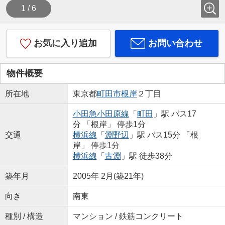
1 / 6
お気に入り追加
お問い合わせ
物件概要
所在地
東京都
町田市
根岸
２丁目
小田急小田原線
「
町田
」駅 バス17
分 「根岸」 停歩1分
交通
横浜線
「
淵野辺
」駅 バス15分 「根
岸」 停歩1分
横浜線
「
古淵
」駅 徒歩38分
築年月
2005年 2月(築21年)
向き
南東
種別 / 構造
マンション / 鉄筋コンクリート