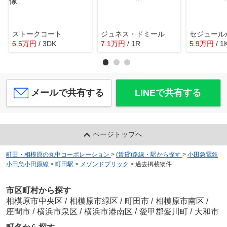
ストークコート
ジュネス・ドミール
セジュール
6.5
万
円
/ 3DK
7.1
万
円
/ 1R
5.9
万
円
/ 1
メールで共有する
LINEで共有する
ページトップへ
町田・相模原の丸中コーポレーション
>
(賃貸)路線・駅から探す
>
小田急電鉄
小田急小田原線
>
町田駅
>
メゾンドブリック
>
過去掲載物件
市区町村から探す
相模原市中央区
/
相模原市緑区
/
町田市
/
相模原市南区
/
座間市
/
横浜市泉区
/
横浜市港南区
/
愛甲郡愛川町
/
大和市