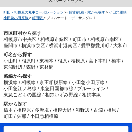
ページトップへ
町田・相模原の丸中コーポレーション
>
(賃貸)路線・駅から探す
>
小田急電鉄
小田急小田原線
>
町田駅
>
プロムナード・デ・サングレⅠ
市区町村から探す
相模原市中央区
/
相模原市緑区
/
町田市
/
相模原市南区
/
座間市
/
横浜市泉区
/
横浜市港南区
/
愛甲郡愛川町
/
大和市
町名から探す
小山町
/
相原町
/
東橋本
/
相原
/
相模原
/
宮下本町
/
橋本
/
東淵野辺
/
森野
/
東林間
路線から探す
横浜線
/
相模線
/
京王相模原線
/
小田急小田原線
/
小田急江ノ島線
/
東急田園都市線
/
ブルーライン
/
東急こどもの国線
/
相鉄いずみ野線
/
相鉄本線
駅から探す
橋本
/
相模原
/
多摩境
/
相模大野
/
淵野辺
/
古淵
/
相原
/
町田
/
矢部
/
小田急相模原