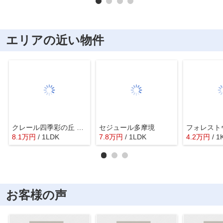
エリアの近い物件
クレール四季彩の丘 六番館
セジュール多摩境
フォレスト
8.1
万
円
/ 1LDK
7.8
万
円
/ 1LDK
4.2
万
円
/ 1
お客様の声