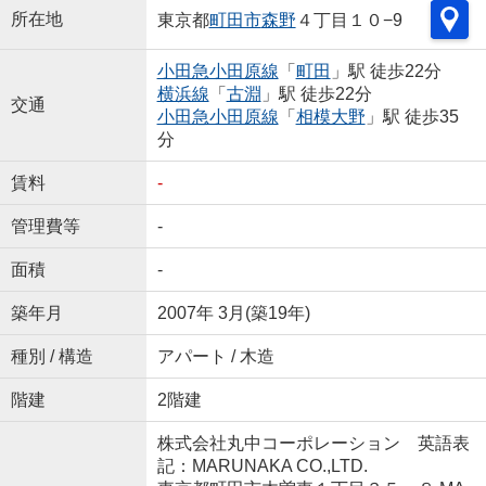
所在地
東京都
町田市
森野
４丁目１０−9
小田急小田原線
「
町田
」駅 徒歩22分
横浜線
「
古淵
」駅 徒歩22分
交通
小田急小田原線
「
相模大野
」駅 徒歩35
分
賃料
-
管理費等
-
面積
-
築年月
2007年 3月(築19年)
種別 / 構造
アパート / 木造
階建
2階建
株式会社丸中コーポレーション 英語表
記：MARUNAKA CO.,LTD.