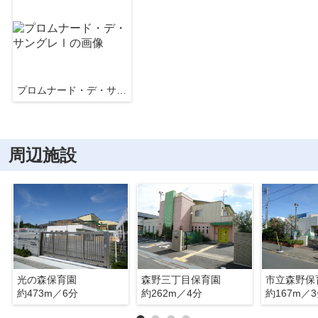
プロムナード・デ・サングレⅠ
周辺施設
光の森保育園
森野三丁目保育園
市立森野保
約473m／6分
約262m／4分
約167m／