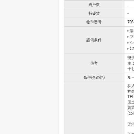
総戸数
-
特優賃
-
物件番号
703
陽
プ
設備条件
シ
C
現況
備考
主
干
条件(その他)
ルー
株
神
TEL
国土
賃
(
(