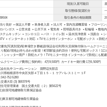
現況/入居可能日
居
取引態様/賃貸区分
39504
取引条件の有効期限
2
当り良好
保証人不要
単身者入居
法人可
室内洗濯機置場
フローリン
ロパンガス
公営水道
公共下水
電気有
照明器具付き
駐輪場
敷地内
ステムキッチン
コンロ１口
バス・トイレ別
温水洗浄便座
洗面台
シ
ATV
インターネット対応
TVモニタ付インターホン
宅配ボックス
防犯
優先(写真別室)/駐車場空き要確認/保証会社利用/火災保険付保/ルームクリーニング
より配給/現地お待ち合わせ歓迎！町田駅徒歩約15分！便利な宅配ボックス！1
し！シャッター雨戸！防犯カメラ！TVモニター付きインターホンで防犯にも配
ムクリーニング費用(ご契約時）:4万9,500円 カードキー発行費:1万6,500円
式会社丸中コーポレーション 淵野辺矢部店
奈川県相模原市中央区矢部４丁目１５－１ ケアパレストミー １F
:042-752-5280
交通大臣 (3) 第8378号
貸住宅管理業者 国土交通大臣（２）第5622号
公社)全国宅地建物取引業保証協会
公社)東京都宅地建物取引業協会