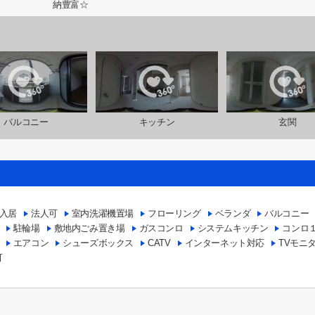
バルコニー
キッチン
玄関
入居
法人可
室内洗濯機置場
フローリング
ベランダ
バルコニー
駐輪場
敷地内ごみ置き場
ガスコンロ
システムキッチン
コンロ
エアコン
シューズボックス
CATV
インターネット対応
TVモニ
可