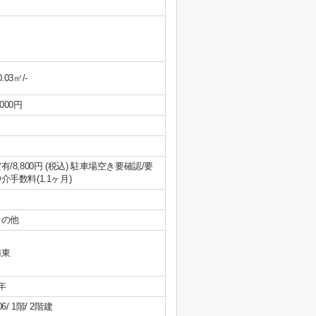
0.03㎡/-
,000円
有/8,800円 (税込) 駐車場空き要確認/要
介手数料(1.1ヶ月)
その他
南東
年
06/ 1階/ 2階建