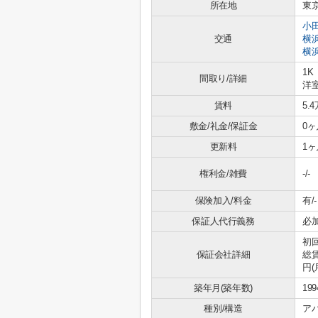
所在地
東
小
交通
横
横
1K
間取り/詳細
洋室
賃料
5.
敷金/礼金/保証金
0ヶ
更新料
1ヶ
権利金/雑費
-/-
保険加入/料金
有/-
保証人代行義務
必
初回
保証会社詳細
総賃
円(
築年月(築年数)
19
種別/構造
ア