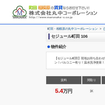
町田・相模原の丸中コーポレーション
>
セジュール町田 106
物件紹介
【セジュール町田】現地お待ち合わせ
ン！バルコニー有り！温水洗浄便座！
賃料
間取り
5.4
万円
1K