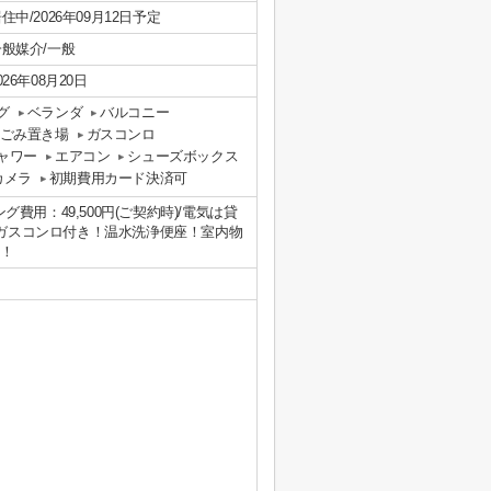
住中/2026年09月12日予定
一般媒介/一般
026年08月20日
グ
ベランダ
バルコニー
ごみ置き場
ガスコンロ
ャワー
エアコン
シューズボックス
カメラ
初期費用カード決済可
費用：49,500円(ご契約時)/電気は貸
口ガスコンロ付き！温水洗浄便座！室内物
慮！