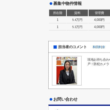
募集中物件情報
所在階
賃料
管理費
1
万円
4,000円
5.4
1
万円
4,000円
5.3
担当者のコメント
和田利奈
現地お待ち合わ
戸！防犯カメラ
お問い合わせ