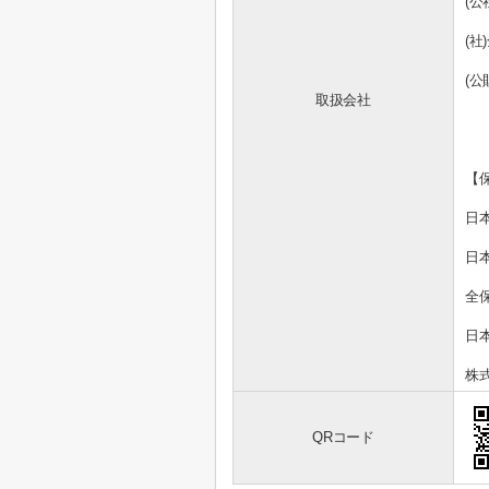
(
(
(
取扱会社
【
日
日
全
日
株
QRコード