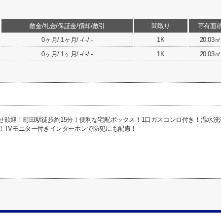
敷金/礼金/保証金/償却/敷引
間取り
専有面
0ヶ月/ 1ヶ月/ -/ -/ -
1K
20.03㎡
0ヶ月/ 1ヶ月/ -/ -/ -
1K
20.03㎡
せ歓迎！町田駅徒歩約15分！便利な宅配ボックス！1口ガスコンロ付き！温水
！TVモニター付きインターホンで防犯にも配慮！