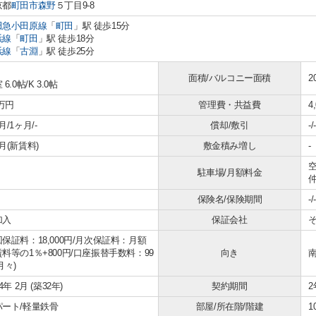
京都
町田市
森野
５丁目9-8
田急小田原線
「
町田
」駅 徒歩15分
浜線
「
町田
」駅 徒歩18分
浜線
「
古淵
」駅 徒歩25分
面積/バルコニー面積
2
 6.0帖
/
K 3.0帖
4万円
管理費・共益費
4
月/1ヶ月/-
償却/敷引
-/-
月(新賃料)
敷金積み増し
-
空
駐車場/月額料金
仲
保険名/保険期間
-/-
加入
保証会社
保証料：18,000円/月次保証料：月額
料等の1％+800円/口座振替手数料：99
向き
月々)
94年 2月 (築32年)
契約期間
2
パート/軽量鉄骨
部屋/所在階/階建
1