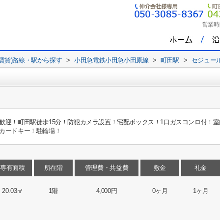
営業時
(賃貸)路線・駅から探す
>
小田急電鉄小田急小田原線
>
町田駅
>
セジュー
歓迎！町田駅徒歩15分！防犯カメラ設置！宅配ボックス！1口ガスコンロ付！室
カードキー！駐輪場！
専有面積
所在階
管理費・共益費
敷金
礼金
20.03㎡
1階
4,000円
0ヶ月
1ヶ月