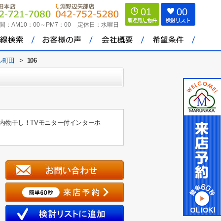
01
00
間：
AM10：00～PM7：00
定休日：
水曜日
ル町田
>
106
内物干し！TVモニター付インターホ