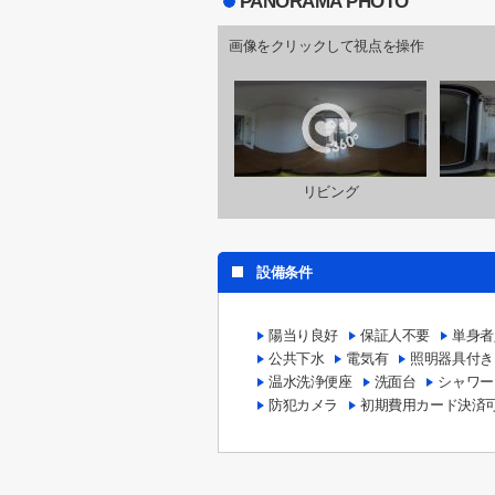
PANORAMA PHOTO
画像をクリックして視点を操作
リビング
設備条件
陽当り良好
保証人不要
単身者
公共下水
電気有
照明器具付き
温水洗浄便座
洗面台
シャワー
防犯カメラ
初期費用カード決済