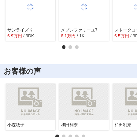
サンライズＫ
メゾンファミーユ7
ストークコ
6.9
万
円
/ 3DK
6.1
万
円
/ 1K
6.5
万
円
/ 3
お客様の声
小森牧子
和田利奈
和田利奈