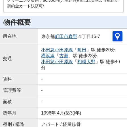
クリーニング費用：60,500円(ご契約時)/電気は貸主より配給/ご
契約金カード決済可/
物件概要
所在地
東京都
町田市
森野
４丁目16-7
小田急小田原線
「
町田
」駅 徒歩20分
横浜線
「
古淵
」駅 徒歩23分
交通
小田急小田原線
「
相模大野
」駅 徒歩40
分
賃料
-
管理費等
-
面積
-
築年月
1996年 4月(築30年)
種別 / 構造
アパート / 軽量鉄骨