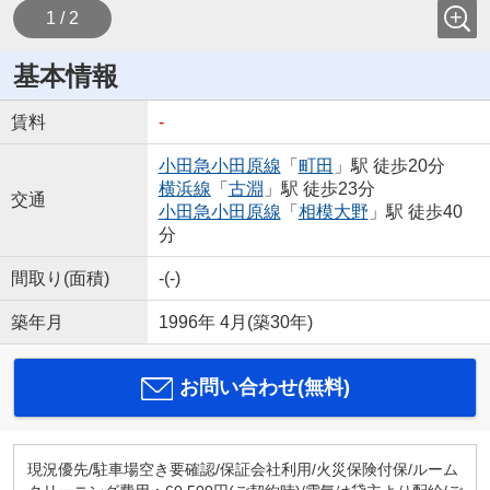
1 / 2
基本情報
賃料
-
小田急小田原線
「
町田
」駅 徒歩20分
横浜線
「
古淵
」駅 徒歩23分
交通
小田急小田原線
「
相模大野
」駅 徒歩40
分
間取り(面積)
-(-)
築年月
1996年 4月(築30年)
お問い合わせ(無料)
現況優先/駐車場空き要確認/保証会社利用/火災保険付保/ルーム