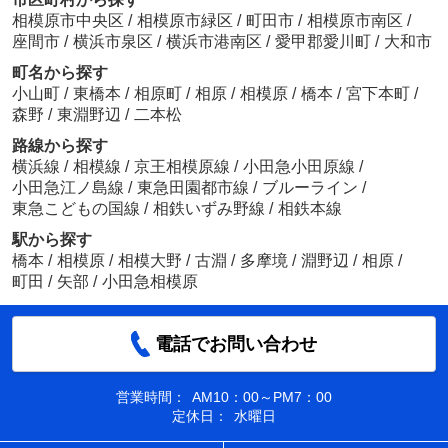
相模原市中央区
/
相模原市緑区
/
町田市
/
相模原市南区
/
座間市
/
横浜市泉区
/
横浜市港南区
/
愛甲郡愛川町
/
大和市
町名から探す
小山町
/
東橋本
/
相原町
/
相原
/
相模原
/
橋本
/
宮下本町
/
森野
/
東淵野辺
/
二本松
路線から探す
横浜線
/
相模線
/
京王相模原線
/
小田急小田原線
/
小田急江ノ島線
/
東急田園都市線
/
ブルーライン
/
東急こどもの国線
/
相鉄いずみ野線
/
相鉄本線
駅から探す
橋本
/
相模原
/
相模大野
/
古淵
/
多摩境
/
淵野辺
/
相原
/
町田
/
矢部
/
小田急相模原
電話でお問い合わせ
営業時間：
AM10：00～PM7：00
定休日：
水曜日