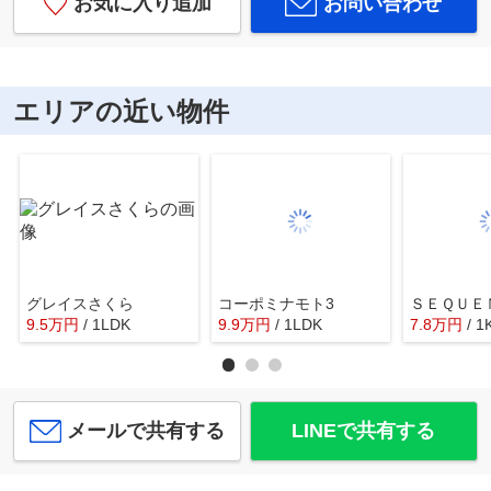
お気に入り追加
お問い合わせ
エリアの近い物件
グレイスさくら
コーポミナモト3
ＳＥＱＵＥ
9.5
万
円
/ 1LDK
9.9
万
円
/ 1LDK
7.8
万
円
/ 1
メールで共有する
LINEで共有する