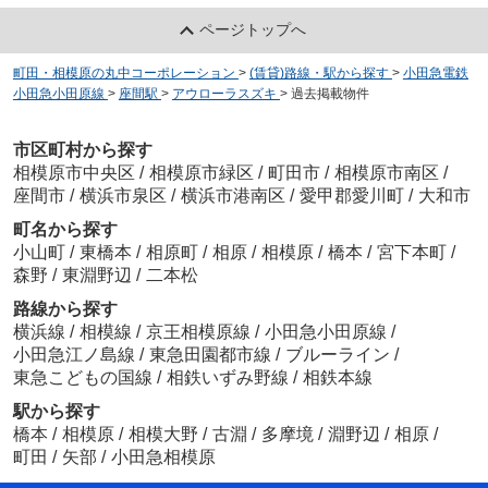
ページトップへ
町田・相模原の丸中コーポレーション
>
(賃貸)路線・駅から探す
>
小田急電鉄
小田急小田原線
>
座間駅
>
アウローラスズキ
>
過去掲載物件
市区町村から探す
相模原市中央区
/
相模原市緑区
/
町田市
/
相模原市南区
/
座間市
/
横浜市泉区
/
横浜市港南区
/
愛甲郡愛川町
/
大和市
町名から探す
小山町
/
東橋本
/
相原町
/
相原
/
相模原
/
橋本
/
宮下本町
/
森野
/
東淵野辺
/
二本松
路線から探す
横浜線
/
相模線
/
京王相模原線
/
小田急小田原線
/
小田急江ノ島線
/
東急田園都市線
/
ブルーライン
/
東急こどもの国線
/
相鉄いずみ野線
/
相鉄本線
駅から探す
橋本
/
相模原
/
相模大野
/
古淵
/
多摩境
/
淵野辺
/
相原
/
町田
/
矢部
/
小田急相模原