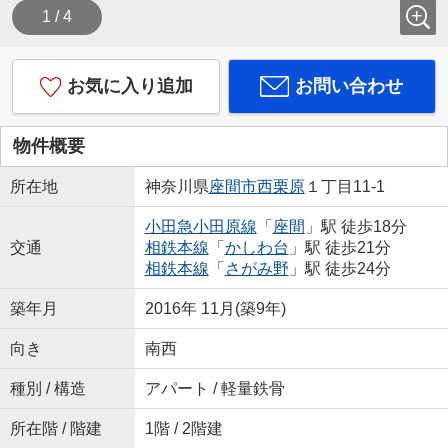
1 / 4
お気に入り追加
お問い合わせ
物件概要
所在地
神奈川県
座間市
西栗原
１丁目11-1
小田急小田原線
「
座間
」駅 徒歩18分
交通
相鉄本線
「
かしわ台
」駅 徒歩21分
相鉄本線
「
さがみ野
」駅 徒歩24分
築年月
2016年 11月(築9年)
向き
南西
種別 / 構造
アパート / 軽量鉄骨
所在階 / 階建
1階 / 2階建