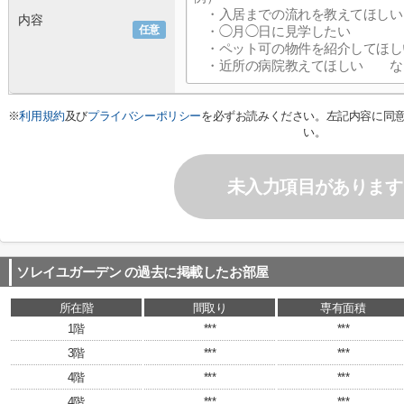
内容
任意
※
利用規約
及び
プライバシーポリシー
を必ずお読みください。左記内容に同
い。
未入力項目があります
ソレイユガーデン
の過去に掲載したお部屋
所在階
間取り
専有面積
1階
***
***
3階
***
***
4階
***
***
4階
***
***