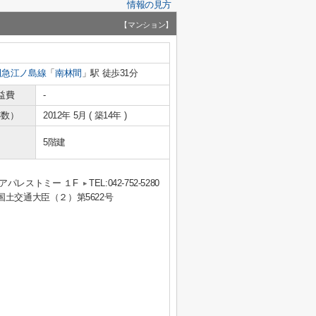
情報の見方
【マンション】
田急江ノ島線
「
南林間
」駅 徒歩31分
益費
-
年数）
2012年 5月 ( 築14年 )
5階建
アパレストミー １F
TEL:042-752-5280
 国土交通大臣（２）第5622号