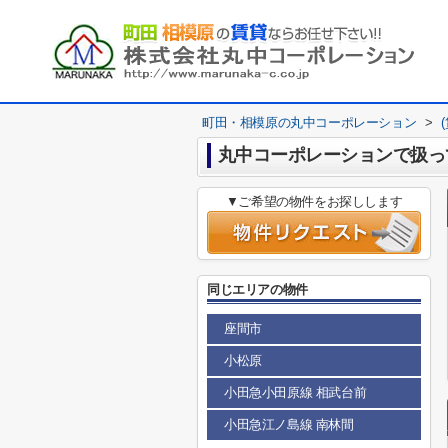
町田・相模原の丸中コーポレーション
>
丸中コーポレーションで扱っ
▼ご希望の物件をお探しします
同じエリアの物件
座間市
小松原
小田急小田原線 相武台前
小田急江ノ島線 南林間