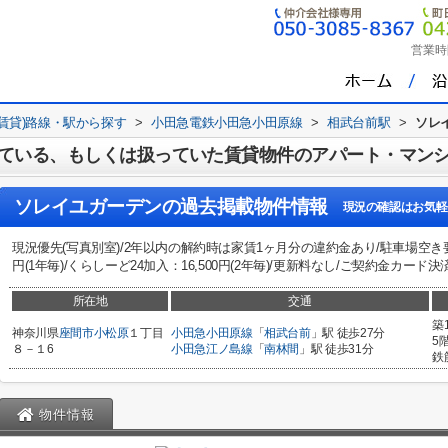
営業時
(賃貸)路線・駅から探す
>
小田急電鉄小田急小田原線
>
相武台前駅
>
ソレ
ている、もしくは扱っていた賃貸物件のアパート・マン
ソレイユガーデン
の過去掲載物件情報
現況の確認はお気軽
現況優先(写真別室)/2年以内の解約時は家賃1ヶ月分の違約金あり/駐車場空き要
円(1年毎)/くらしーど24加入：16,500円(2年毎)/更新料なし/ご契約金カード決
所在地
交通
築
神奈川県
座間市
小松原
１丁目
小田急小田原線
「
相武台前
」駅 徒歩27分
5
８－１6
小田急江ノ島線
「
南林間
」駅 徒歩31分
鉄
物件情報