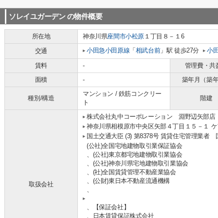
ソレイユガーデン
の物件概要
所在地
神奈川県
座間市
小松原
１丁目８－１6
小田急小田原線
「
相武台前
」駅 徒歩27分
小
交通
賃料
-
管理費・共
面積
-
築年月（築
マンション / 鉄筋コンクリー
種別/構造
階建
ト
株式会社丸中コーポレーション 淵野辺矢部店
神奈川県相模原市中央区矢部４丁目１５－１ ケ
国土交通大臣 (3) 第8378号 賃貸住宅管理業者
(公社)全国宅地建物取引業保証協会
、(公社)東京都宅地建物取引業協会
、(公社)神奈川県宅地建物取引業協会
、(社)全国賃貸管理不動産業協会
、(公財)東日本不動産流通機構
取扱会社
、
、【保証会社】
、日本賃貸保証株式会社