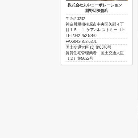
株式会社丸中コーポレーション
淵野辺矢部店
〒252-0232
神奈川県相模原市中央区矢部４丁
目１５－１ ケアパレストミー １F
TEL/042-752-5280
FAX/042-752-5281
国土交通大臣 (3) 第8378号
賃貸住宅管理業者 国土交通大臣
（２）第5622号