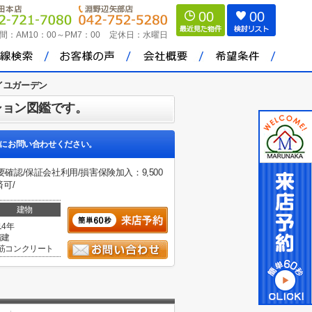
00
00
間：
AM10：00～PM7：00
定休日：
水曜日
イユガーデン
ション図鑑です。
にお問い合わせください。
確認/保証会社利用/損害保険加入：9,500
済可/
建物
14年
階建
筋コンクリート