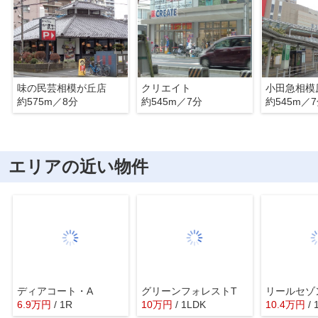
味の民芸相模が丘店
クリエイト
小田急相模
約575m／8分
約545m／7分
約545m／
エリアの近い物件
ディアコート・A
グリーンフォレストT
リールセゾ
6.9
万
円
/ 1R
10
万
円
/ 1LDK
10.4
万
円
/