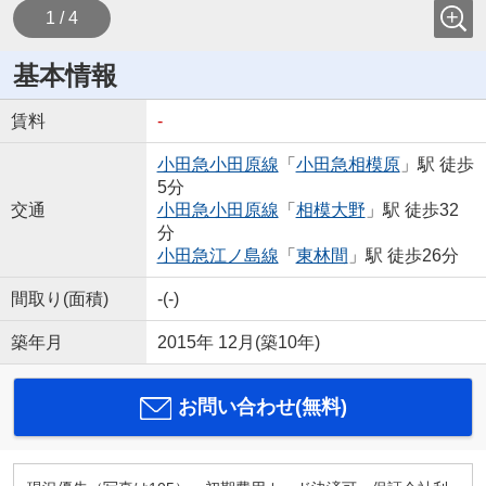
1 / 4
基本情報
賃料
-
小田急小田原線
「
小田急相模原
」駅 徒歩
5分
交通
小田急小田原線
「
相模大野
」駅 徒歩32
分
小田急江ノ島線
「
東林間
」駅 徒歩26分
間取り(面積)
-(-)
築年月
2015年 12月(築10年)
お問い合わせ(無料)