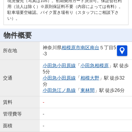
現況優先（写真は105）。初期費用カード決済可。保証会社利
用（法人は除く）※原則保証料不要（内容によっては有料）。
駐車場要空確認。バイク置き場有り（スタッフにご相談下さ
い）。
物件概要
神奈川県
相模原市南区
南台
５丁目5
所在地
-3
小田急小田原線
「
小田急相模原
」駅 徒歩
5分
交通
小田急小田原線
「
相模大野
」駅 徒歩32
分
小田急江ノ島線
「
東林間
」駅 徒歩26分
賃料
-
管理費等
-
面積
-