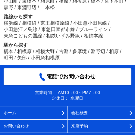
小山町
/
東橋本
/
相原町
/
相原
/
相模原
/
橋本
/
宮下本町
/
森野
/
東淵野辺
/
二本松
路線から探す
横浜線
/
相模線
/
京王相模原線
/
小田急小田原線
/
小田急江ノ島線
/
東急田園都市線
/
ブルーライン
/
東急こどもの国線
/
相鉄いずみ野線
/
相鉄本線
駅から探す
橋本
/
相模原
/
相模大野
/
古淵
/
多摩境
/
淵野辺
/
相原
/
町田
/
矢部
/
小田急相模原
電話でお問い合わせ
営業時間：
AM10：00～PM7：00
定休日：
水曜日
ホーム
会社概要
お問い合わせ
来店予約