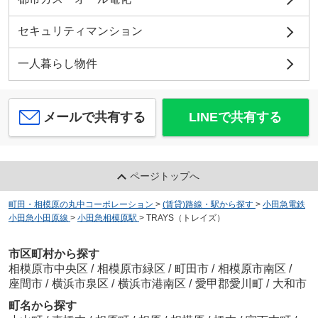
セキュリティマンション
一人暮らし物件
メールで共有する
LINEで共有する
ページトップへ
町田・相模原の丸中コーポレーション
>
(賃貸)路線・駅から探す
>
小田急電鉄
小田急小田原線
>
小田急相模原駅
>
TRAYS（トレイズ）
市区町村から探す
相模原市中央区
/
相模原市緑区
/
町田市
/
相模原市南区
/
座間市
/
横浜市泉区
/
横浜市港南区
/
愛甲郡愛川町
/
大和市
町名から探す