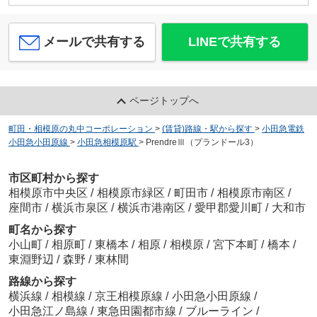
メールで共有する
LINEで共有する
ページトップへ
町田・相模原の丸中コーポレーション
>
(賃貸)路線・駅から探す
>
小田急電鉄
小田急小田原線
>
小田急相模原駅
>
PrendreⅢ（プランドール3）
市区町村から探す
相模原市中央区
/
相模原市緑区
/
町田市
/
相模原市南区
/
座間市
/
横浜市泉区
/
横浜市港南区
/
愛甲郡愛川町
/
大和市
町名から探す
小山町
/
相原町
/
東橋本
/
相原
/
相模原
/
宮下本町
/
橋本
/
東淵野辺
/
森野
/
東林間
路線から探す
横浜線
/
相模線
/
京王相模原線
/
小田急小田原線
/
小田急江ノ島線
/
東急田園都市線
/
ブルーライン
/