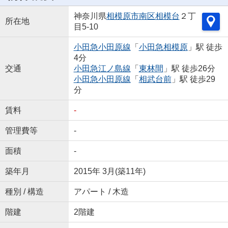
神奈川県
相模原市南区
相模台
２丁
所在地
目5-10
小田急小田原線
「
小田急相模原
」駅 徒歩
4分
交通
小田急江ノ島線
「
東林間
」駅 徒歩26分
小田急小田原線
「
相武台前
」駅 徒歩29
分
賃料
-
管理費等
-
面積
-
築年月
2015年 3月(築11年)
種別 / 構造
アパート / 木造
階建
2階建