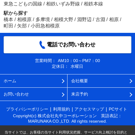
東急こどもの国線
/
相鉄いずみ野線
/
相鉄本線
駅から探す
橋本
/
相模原
/
多摩境
/
相模大野
/
淵野辺
/
古淵
/
相原
/
町田
/
矢部
/
小田急相模原
電話でお問い合わせ
営業時間：
AM10：00～PM7：00
定休日：
水曜日
ホーム
会社概要
お問い合わせ
来店予約
プライバシーポリシー
利用規約
アクセスマップ
PCサイト
Copyright(c) 株式会社丸中コーポレーション 英語表記：
MARUNAKA CO.,LTD. All rights reserved.
当サイトでは、お客様の当サイト利用状況把握、サービス向上検討を目的と