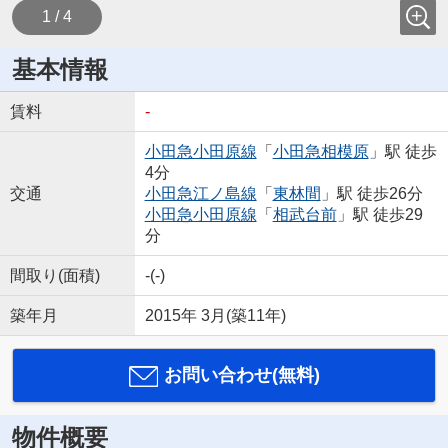
1 / 4
基本情報
賃料
-
小田急小田原線
「
小田急相模原
」駅 徒歩
4分
交通
小田急江ノ島線
「
東林間
」駅 徒歩26分
小田急小田原線
「
相武台前
」駅 徒歩29
分
間取り(面積)
-(-)
築年月
2015年 3月(築11年)
お問い合わせ(無料)
物件概要