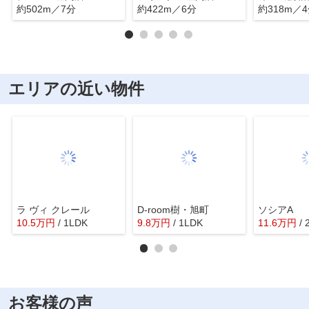
約502m／7分
約422m／6分
約318m／
エリアの近い物件
ラ ヴィ クレール
D-room樹・旭町
ソシアA
10.5
万
円
/ 1LDK
9.8
万
円
/ 1LDK
11.6
万
円
/
お客様の声