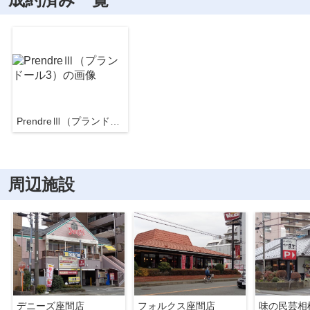
PrendreⅢ（プランドール3）
周辺施設
デニーズ座間店
フォルクス座間店
味の民芸相