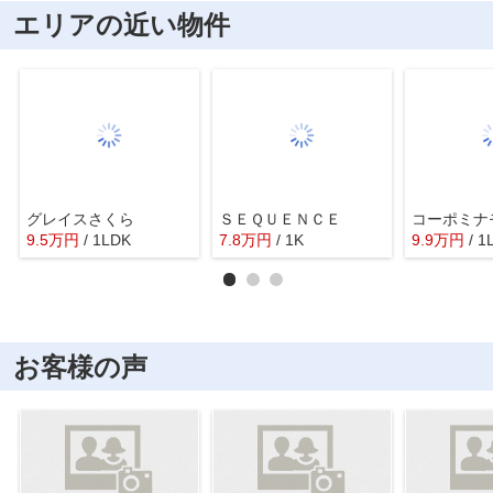
エリアの近い物件
グレイスさくら
ＳＥＱＵＥＮＣＥ
コーポミナ
9.5
万
円
/ 1LDK
7.8
万
円
/ 1K
9.9
万
円
/ 1
お客様の声