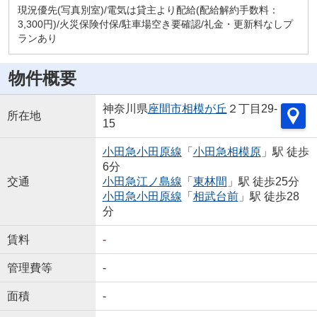
現況優先(写真別室)/電気は貸主より配給(配給解約手数料：
3,300円)/火災保険付保/駐車場空き要確認/礼金・更新料なしプ
ランあり
物件概要
神奈川県
座間市
相模が丘
２丁目29-
所在地
15
小田急小田原線
「
小田急相模原
」駅 徒歩
6分
交通
小田急江ノ島線
「
東林間
」駅 徒歩25分
小田急小田原線
「
相武台前
」駅 徒歩28
分
賃料
-
管理費等
-
面積
-