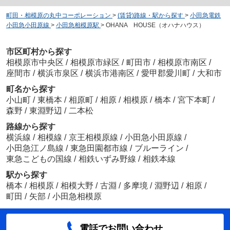
町田・相模原の丸中コーポレーション
>
(賃貸)路線・駅から探す
>
小田急電鉄
小田急小田原線
>
小田急相模原駅
>
OHANA HOUSE（オハナハウス）
市区町村から探す
相模原市中央区
/
相模原市緑区
/
町田市
/
相模原市南区
/
座間市
/
横浜市泉区
/
横浜市港南区
/
愛甲郡愛川町
/
大和市
町名から探す
小山町
/
東橋本
/
相原町
/
相原
/
相模原
/
橋本
/
宮下本町
/
森野
/
東淵野辺
/
二本松
路線から探す
横浜線
/
相模線
/
京王相模原線
/
小田急小田原線
/
小田急江ノ島線
/
東急田園都市線
/
ブルーライン
/
東急こどもの国線
/
相鉄いずみ野線
/
相鉄本線
駅から探す
橋本
/
相模原
/
相模大野
/
古淵
/
多摩境
/
淵野辺
/
相原
/
町田
/
矢部
/
小田急相模原
電話でお問い合わせ