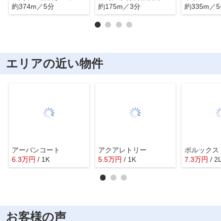
約374m／5分
約175m／3分
約335m／
エリアの近い物件
アーバンコート
アクアレトリー
ポルックス
6.3
万
円
/ 1K
5.5
万
円
/ 1K
7.3
万
円
/ 2
お客様の声