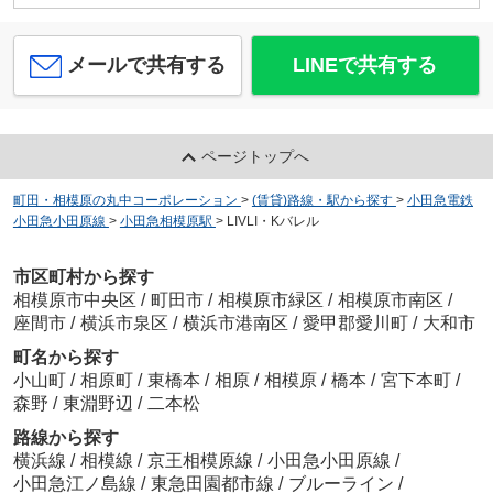
メールで共有する
LINEで共有する
ページトップへ
町田・相模原の丸中コーポレーション
>
(賃貸)路線・駅から探す
>
小田急電鉄
小田急小田原線
>
小田急相模原駅
>
LIVLI・Kバレル
市区町村から探す
相模原市中央区
/
町田市
/
相模原市緑区
/
相模原市南区
/
座間市
/
横浜市泉区
/
横浜市港南区
/
愛甲郡愛川町
/
大和市
町名から探す
小山町
/
相原町
/
東橋本
/
相原
/
相模原
/
橋本
/
宮下本町
/
森野
/
東淵野辺
/
二本松
路線から探す
横浜線
/
相模線
/
京王相模原線
/
小田急小田原線
/
小田急江ノ島線
/
東急田園都市線
/
ブルーライン
/