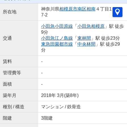
神奈川県
相模原市南区
相南
４丁目1
所在地
7-2
小田急小田原線
「
小田急相模原
」駅 徒歩
9分
交通
小田急江ノ島線
「
東林間
」駅 徒歩23分
東急田園都市線
「
中央林間
」駅 徒歩29
分
賃料
-
管理費等
-
面積
-
築年月
2018年 3月(築8年)
種別 / 構造
マンション / 鉄骨造
階建
3階建