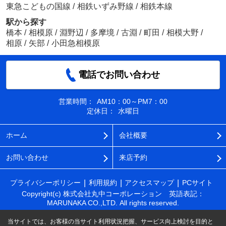
東急こどもの国線
/
相鉄いずみ野線
/
相鉄本線
駅から探す
橋本
/
相模原
/
淵野辺
/
多摩境
/
古淵
/
町田
/
相模大野
/
相原
/
矢部
/
小田急相模原
電話でお問い合わせ
営業時間：
AM10：00～PM7：00
定休日：
水曜日
ホーム
会社概要
お問い合わせ
来店予約
プライバシーポリシー
利用規約
アクセスマップ
PCサイト
Copyright(c) 株式会社丸中コーポレーション 英語表記：
MARUNAKA CO.,LTD. All rights reserved.
当サイトでは、お客様の当サイト利用状況把握、サービス向上検討を目的と