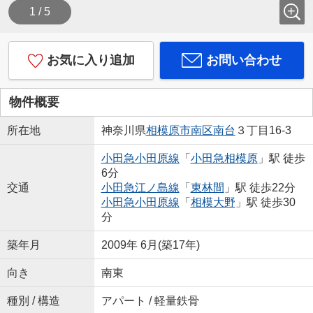
1 / 5
お気に入り追加
お問い合わせ
物件概要
所在地
神奈川県
相模原市南区
南台
３丁目16-3
小田急小田原線
「
小田急相模原
」駅 徒歩
6分
交通
小田急江ノ島線
「
東林間
」駅 徒歩22分
小田急小田原線
「
相模大野
」駅 徒歩30
分
築年月
2009年 6月(築17年)
向き
南東
種別 / 構造
アパート / 軽量鉄骨