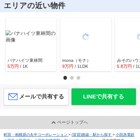
エリアの近い物件
パナハイツ東林間
mona（モナ）
みそのハウ
5
万
円
/ 1K
9
万
円
/ 1LDK
5.8
万
円
/ 1
メールで共有する
LINEで共有する
ページトップへ
町田・相模原の丸中コーポレーション
>
(賃貸)路線・駅から探す
>
小田急電鉄