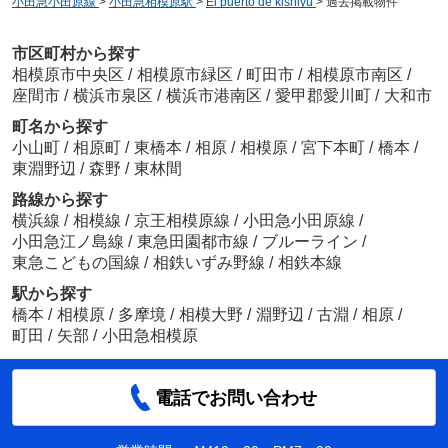
小田急小田原線
>
小田急相模原駅
>
El puerto de kishiyu
>
過去掲載物件
市区町村から探す
相模原市中央区
/
相模原市緑区
/
町田市
/
相模原市南区
/
座間市
/
横浜市泉区
/
横浜市港南区
/
愛甲郡愛川町
/
大和市
町名から探す
小山町
/
相原町
/
東橋本
/
相原
/
相模原
/
宮下本町
/
橋本
/
東淵野辺
/
森野
/
東林間
路線から探す
横浜線
/
相模線
/
京王相模原線
/
小田急小田原線
/
小田急江ノ島線
/
東急田園都市線
/
ブルーライン
/
東急こどもの国線
/
相鉄いずみ野線
/
相鉄本線
駅から探す
橋本
/
相模原
/
多摩境
/
相模大野
/
淵野辺
/
古淵
/
相原
/
町田
/
矢部
/
小田急相模原
電話でお問い合わせ