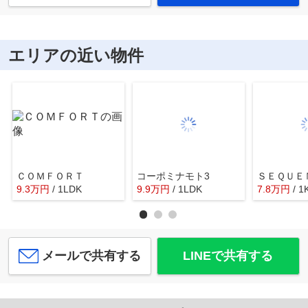
エリアの近い物件
ＣＯＭＦＯＲＴ
コーポミナモト3
ＳＥＱＵＥ
9.3
万
円
/ 1LDK
9.9
万
円
/ 1LDK
7.8
万
円
/ 1
メールで共有する
LINEで共有する