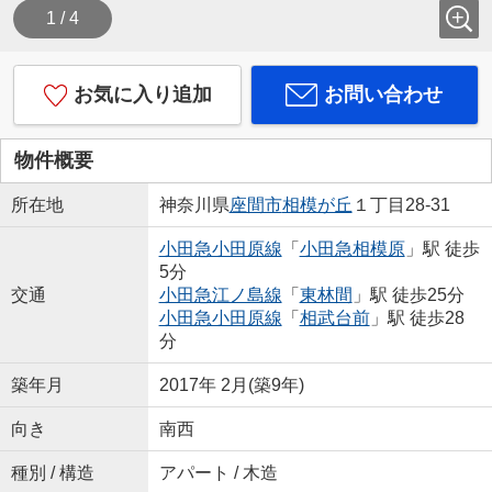
1 / 4
お気に入り追加
お問い合わせ
物件概要
所在地
神奈川県
座間市
相模が丘
１丁目28-31
小田急小田原線
「
小田急相模原
」駅 徒歩
5分
交通
小田急江ノ島線
「
東林間
」駅 徒歩25分
小田急小田原線
「
相武台前
」駅 徒歩28
分
築年月
2017年 2月(築9年)
向き
南西
種別 / 構造
アパート / 木造