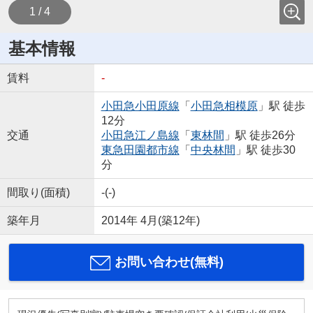
1 / 4
基本情報
賃料
-
小田急小田原線
「
小田急相模原
」駅 徒歩
12分
交通
小田急江ノ島線
「
東林間
」駅 徒歩26分
東急田園都市線
「
中央林間
」駅 徒歩30
分
間取り(面積)
-(-)
築年月
2014年 4月(築12年)
お問い合わせ(無料)