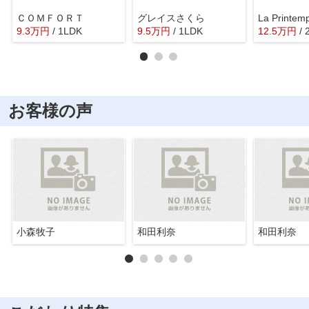
ＣＯＭＦＯＲＴ
グレイスさくら
9.3
万
円
/ 1LDK
9.5
万
円
/ 1LDK
12.5
万
円
/
お客様の声
小森牧子
和田利奈
和田利奈