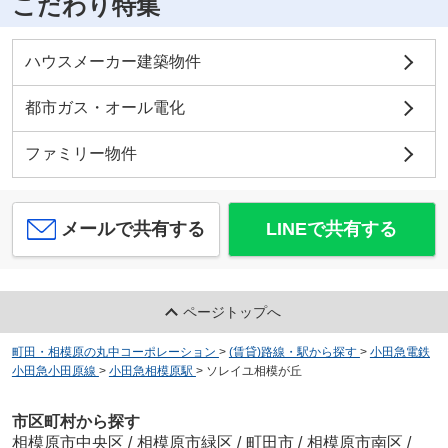
こだわり特集
ハウスメーカー建築物件
都市ガス・オール電化
ファミリー物件
メールで共有する
LINEで共有する
ページトップへ
町田・相模原の丸中コーポレーション
>
(賃貸)路線・駅から探す
>
小田急電鉄
小田急小田原線
>
小田急相模原駅
>
ソレイユ相模が丘
市区町村から探す
相模原市中央区
/
相模原市緑区
/
町田市
/
相模原市南区
/