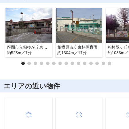
座間市立相模が丘東保育園
相模原市立東林保育園
相模翠ケ丘
約523m／7分
約1304m／17分
約1086m／
エリアの近い物件