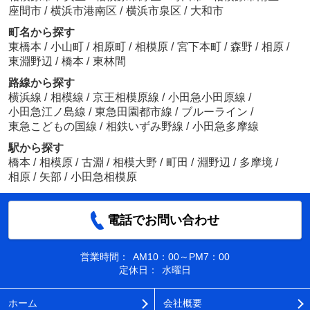
座間市
/
横浜市港南区
/
横浜市泉区
/
大和市
町名から探す
東橋本
/
小山町
/
相原町
/
相模原
/
宮下本町
/
森野
/
相原
/
東淵野辺
/
橋本
/
東林間
路線から探す
横浜線
/
相模線
/
京王相模原線
/
小田急小田原線
/
小田急江ノ島線
/
東急田園都市線
/
ブルーライン
/
東急こどもの国線
/
相鉄いずみ野線
/
小田急多摩線
駅から探す
橋本
/
相模原
/
古淵
/
相模大野
/
町田
/
淵野辺
/
多摩境
/
相原
/
矢部
/
小田急相模原
電話でお問い合わせ
営業時間：
AM10：00～PM7：00
定休日：
水曜日
ホーム
会社概要