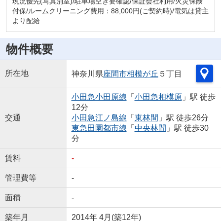
現況優先(写真別室)/駐車場空き要確認/保証会社利用/火災保険
付保/ルームクリーニング費用：88,000円(ご契約時)/電気は貸主
より配給
物件概要
所在地
神奈川県
座間市
相模が丘
５丁目
小田急小田原線
「
小田急相模原
」駅 徒歩
12分
交通
小田急江ノ島線
「
東林間
」駅 徒歩26分
東急田園都市線
「
中央林間
」駅 徒歩30
分
賃料
-
管理費等
-
面積
-
築年月
2014年 4月(築12年)