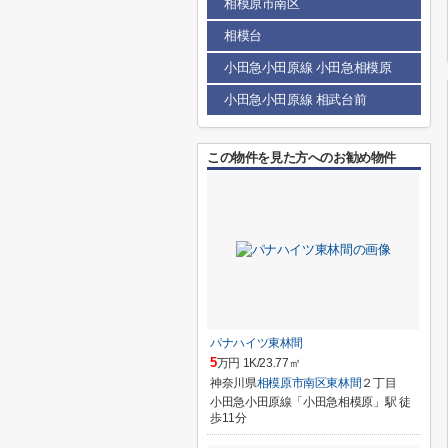
相模原市南区
相模台
小田急小田原線 小田急相模原
小田急小田原線 相武台前
この物件を見た方へのお勧め物件
パナハイツ東林間
5
万円 1K/23.77㎡
神奈川県
相模原市南区
東林間
２丁目
小田急小田原線「小田急相模原」駅 徒
歩11分