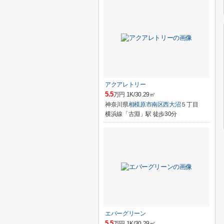
アクアレトリー
5.5
万円 1K/30.29㎡
神奈川県
相模原市南区
西大沼
５丁目
横浜線「古淵」駅 徒歩30分
エバーグリーン
5.5
万円 1K/30.29㎡