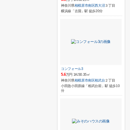
神奈川県
相模原市南区
西大沼
３丁目
横浜線「古淵」駅 徒歩20分
コンフォール3
5.6
万円 1K/30.35㎡
神奈川県
相模原市南区
相武台
２丁目
小田急小田原線「相武台前」駅 徒歩10
分