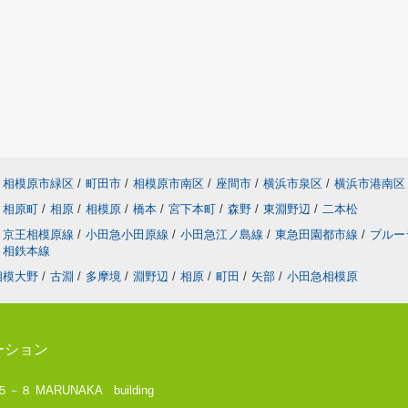
相模原市緑区
/
町田市
/
相模原市南区
/
座間市
/
横浜市泉区
/
横浜市港南区
相原町
/
相原
/
相模原
/
橋本
/
宮下本町
/
森野
/
東淵野辺
/
二本松
京王相模原線
/
小田急小田原線
/
小田急江ノ島線
/
東急田園都市線
/
ブルー
相鉄本線
相模大野
/
古淵
/
多摩境
/
淵野辺
/
相原
/
町田
/
矢部
/
小田急相模原
ーション
 MARUNAKA building