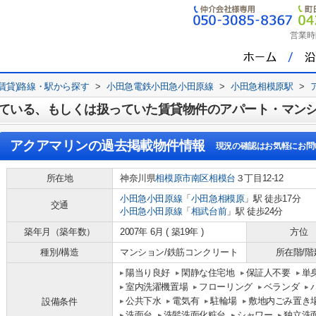
営業時
(賃貸)路線・駅から探す
>
小田急電鉄小田急小田原線
>
小田急相模原駅
>
ている、もしくは扱っていた賃貸物件のアパート・マン
アクアマリン
の過去掲載物件情報
現況の確認はお気軽にお問
所在地
神奈川県
相模原市南区
相模台
３丁目12-12
小田急小田原線
「
小田急相模原
」駅 徒歩17分
交通
小田急小田原線
「
相武台前
」駅 徒歩24分
築年月（築年数）
2007年 6月 ( 築19年 )
方位
種別/構造
マンション/鉄筋コンクリート
所在階/階
陽当り良好
閑静な住宅地
保証人不要
単
室内洗濯機置場
フローリング
ベランダ
公共下水
電気有
駐輪場
敷地内ごみ置き
設備条件
洗面台
洗髪洗面化粧台
シャワー
独立洗