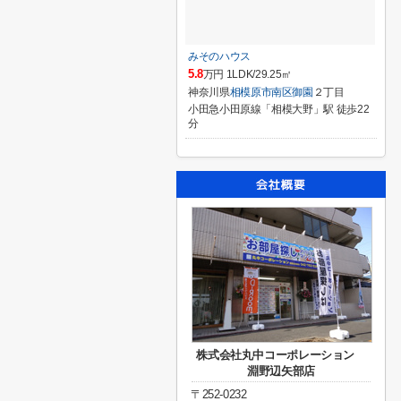
みそのハウス
5.8
万円 1LDK/29.25㎡
神奈川県
相模原市南区
御園
２丁目
小田急小田原線「相模大野」駅 徒歩22
分
株式会社丸中コーポレーション
淵野辺矢部店
〒252-0232