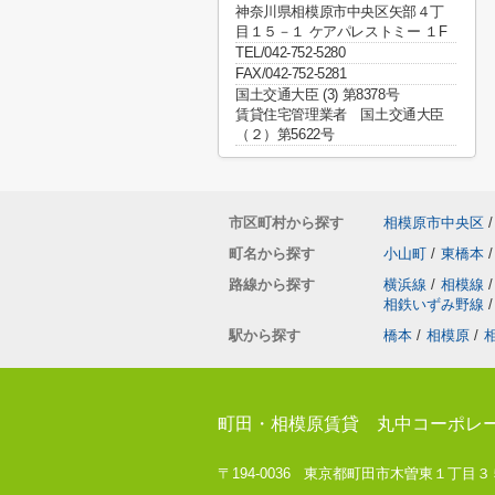
神奈川県相模原市中央区矢部４丁
目１５－１ ケアパレストミー １F
TEL/042-752-5280
FAX/042-752-5281
国土交通大臣 (3) 第8378号
賃貸住宅管理業者 国土交通大臣
（２）第5622号
市区町村から探す
相模原市中央区
/
町名から探す
小山町
/
東橋本
/
路線から探す
横浜線
/
相模線
/
相鉄いずみ野線
/
駅から探す
橋本
/
相模原
/
町田・相模原賃貸 丸中コーポレ
〒194-0036 東京都町田市木曽東１丁目３５－８