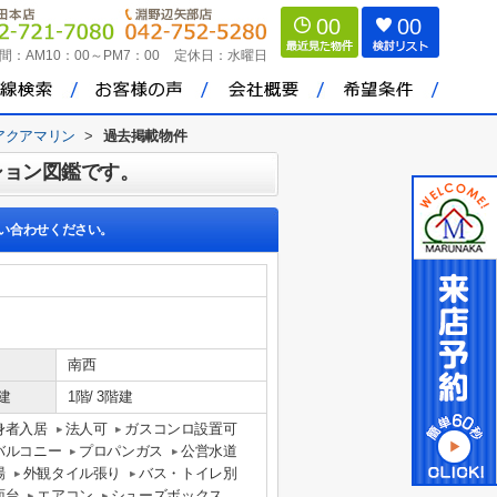
00
00
間：
AM10：00～PM7：00
定休日：
水曜日
アクアマリン
>
過去掲載物件
ション図鑑です。
い合わせください。
南西
建
1階/ 3階建
身者入居
法人可
ガスコンロ設置可
バルコニー
プロパンガス
公営水道
場
外観タイル張り
バス・トイレ別
面台
エアコン
シューズボックス