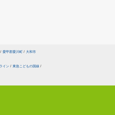
/
愛甲郡愛川町
/
大和市
ライン
/
東急こどもの国線
/