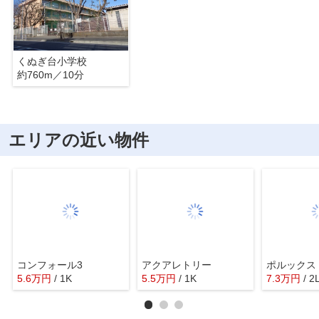
くぬぎ台小学校
約760m／10分
エリアの近い物件
コンフォール3
アクアレトリー
ポルックス
5.6
万
円
/ 1K
5.5
万
円
/ 1K
7.3
万
円
/ 2