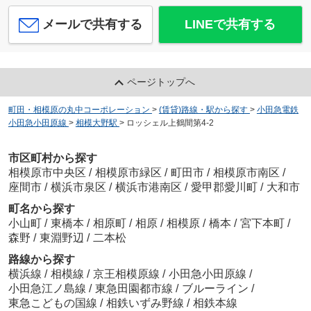
メールで共有する
LINEで共有する
ページトップへ
町田・相模原の丸中コーポレーション
>
(賃貸)路線・駅から探す
>
小田急電鉄
小田急小田原線
>
相模大野駅
>
ロッシェル上鶴間第4-2
市区町村から探す
相模原市中央区
/
相模原市緑区
/
町田市
/
相模原市南区
/
座間市
/
横浜市泉区
/
横浜市港南区
/
愛甲郡愛川町
/
大和市
町名から探す
小山町
/
東橋本
/
相原町
/
相原
/
相模原
/
橋本
/
宮下本町
/
森野
/
東淵野辺
/
二本松
路線から探す
横浜線
/
相模線
/
京王相模原線
/
小田急小田原線
/
小田急江ノ島線
/
東急田園都市線
/
ブルーライン
/
東急こどもの国線
/
相鉄いずみ野線
/
相鉄本線