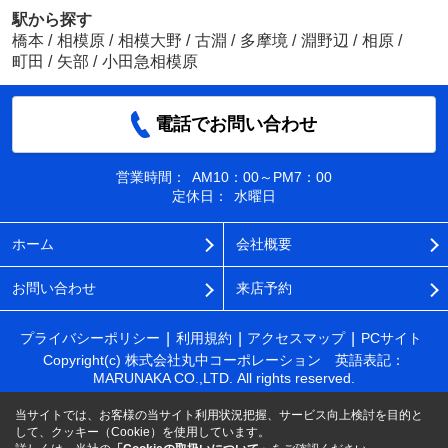
駅から探す
橋本
/
相模原
/
相模大野
/
古淵
/
多摩境
/
淵野辺
/
相原
/
町田
/
矢部
/
小田急相模原
電話でお問い合わせ
営業時間：
AM10：00～PM7：00
定休日：
水曜日
ホーム
会社概要
お問い合わせ
来店予約
プライバシーポリシー
利用規約
アクセスマップ
PCサイト
Copyright(c) 株式会社丸中コーポレーション 英語表記：
MARUNAKA CO.,LTD. All rights reserved.
当サイトでは、お客様の当サイト利用状況把握、サービス向上検討を目的と
して、クッキー（Cookie）を使用しています。