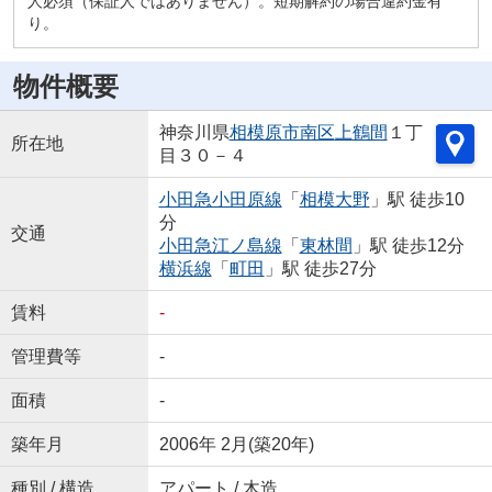
人必須（保証人ではありません）。短期解約の場合違約金有
り。
物件概要
神奈川県
相模原市南区
上鶴間
１丁
所在地
目３０－４
小田急小田原線
「
相模大野
」駅 徒歩10
分
交通
小田急江ノ島線
「
東林間
」駅 徒歩12分
横浜線
「
町田
」駅 徒歩27分
賃料
-
管理費等
-
面積
-
築年月
2006年 2月(築20年)
種別 / 構造
アパート / 木造