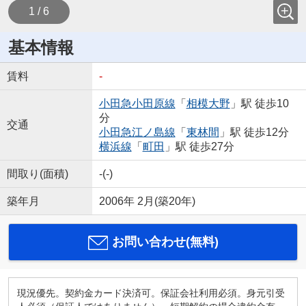
1 / 6
基本情報
賃料
-
小田急小田原線
「
相模大野
」駅 徒歩10
分
交通
小田急江ノ島線
「
東林間
」駅 徒歩12分
横浜線
「
町田
」駅 徒歩27分
間取り(面積)
-(-)
築年月
2006年 2月(築20年)
お問い合わせ(無料)
現況優先。契約金カード決済可。保証会社利用必須。身元引受