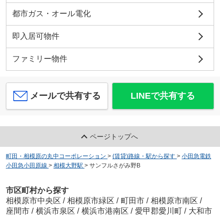
都市ガス・オール電化
即入居可物件
ファミリー物件
メールで共有する
LINEで共有する
ページトップへ
町田・相模原の丸中コーポレーション
>
(賃貸)路線・駅から探す
>
小田急電鉄
小田急小田原線
>
相模大野駅
>
サンフルさがみ野B
市区町村から探す
相模原市中央区
/
相模原市緑区
/
町田市
/
相模原市南区
/
座間市
/
横浜市泉区
/
横浜市港南区
/
愛甲郡愛川町
/
大和市