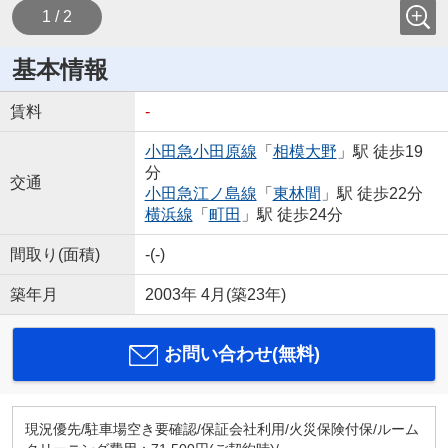
1 / 2
基本情報
賃料
-
小田急小田原線
「
相模大野
」駅 徒歩19
分
交通
小田急江ノ島線
「
東林間
」駅 徒歩22分
横浜線
「
町田
」駅 徒歩24分
間取り(面積)
-(-)
築年月
2003年 4月(築23年)
お問い合わせ(無料)
現況優先/駐車場空き要確認/保証会社利用/火災保険付保/ルーム