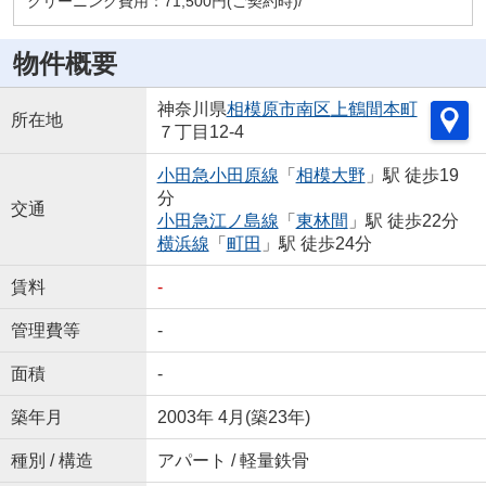
クリーニング費用：71,500円(ご契約時)/
物件概要
神奈川県
相模原市南区
上鶴間本町
所在地
７丁目12-4
小田急小田原線
「
相模大野
」駅 徒歩19
分
交通
小田急江ノ島線
「
東林間
」駅 徒歩22分
横浜線
「
町田
」駅 徒歩24分
賃料
-
管理費等
-
面積
-
築年月
2003年 4月(築23年)
種別 / 構造
アパート / 軽量鉄骨