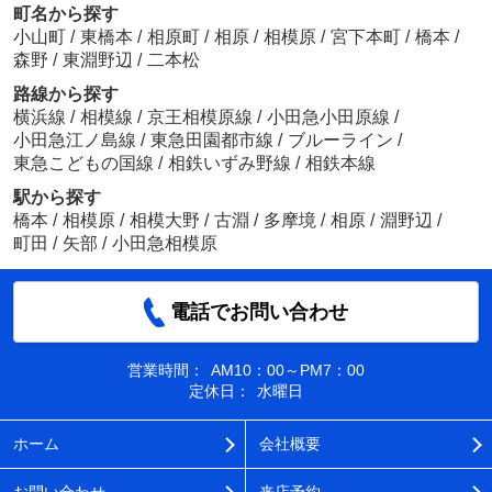
町名から探す
小山町
/
東橋本
/
相原町
/
相原
/
相模原
/
宮下本町
/
橋本
/
森野
/
東淵野辺
/
二本松
路線から探す
横浜線
/
相模線
/
京王相模原線
/
小田急小田原線
/
小田急江ノ島線
/
東急田園都市線
/
ブルーライン
/
東急こどもの国線
/
相鉄いずみ野線
/
相鉄本線
駅から探す
橋本
/
相模原
/
相模大野
/
古淵
/
多摩境
/
相原
/
淵野辺
/
町田
/
矢部
/
小田急相模原
電話でお問い合わせ
営業時間：
AM10：00～PM7：00
定休日：
水曜日
ホーム
会社概要
お問い合わせ
来店予約