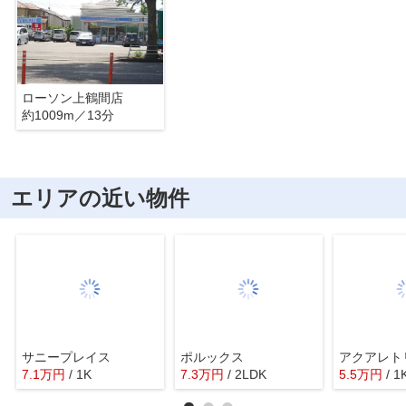
ローソン上鶴間店
約1009m／13分
エリアの近い物件
サニープレイス
ポルックス
アクアレト
7.1
万
円
/ 1K
7.3
万
円
/ 2LDK
5.5
万
円
/ 1