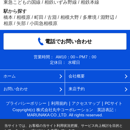
東急こどもの国線
/
相鉄いずみ野線
/
相鉄本線
駅から探す
橋本
/
相模原
/
町田
/
古淵
/
相模大野
/
多摩境
/
淵野辺
/
相原
/
矢部
/
小田急相模原
電話でお問い合わせ
営業時間：
AM10：00～PM7：00
定休日：
水曜日
ホーム
会社概要
お問い合わせ
来店予約
プライバシーポリシー
利用規約
アクセスマップ
PCサイト
Copyright(c) 株式会社丸中コーポレーション 英語表記：
MARUNAKA CO.,LTD. All rights reserved.
当サイトでは、お客様の当サイト利用状況把握、サービス向上検討を目的と