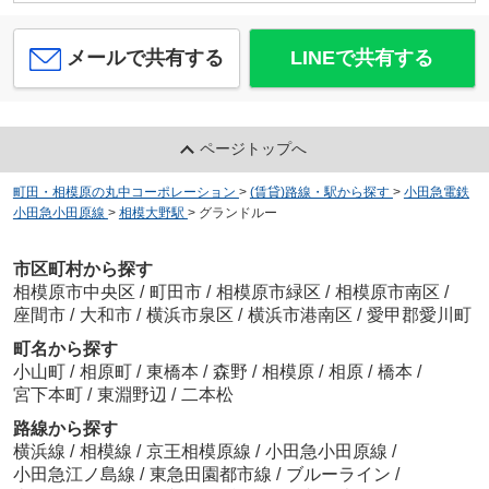
メールで共有する
LINEで共有する
ページトップへ
町田・相模原の丸中コーポレーション
>
(賃貸)路線・駅から探す
>
小田急電鉄
小田急小田原線
>
相模大野駅
>
グランドルー
市区町村から探す
相模原市中央区
/
町田市
/
相模原市緑区
/
相模原市南区
/
座間市
/
大和市
/
横浜市泉区
/
横浜市港南区
/
愛甲郡愛川町
町名から探す
小山町
/
相原町
/
東橋本
/
森野
/
相模原
/
相原
/
橋本
/
宮下本町
/
東淵野辺
/
二本松
路線から探す
横浜線
/
相模線
/
京王相模原線
/
小田急小田原線
/
小田急江ノ島線
/
東急田園都市線
/
ブルーライン
/