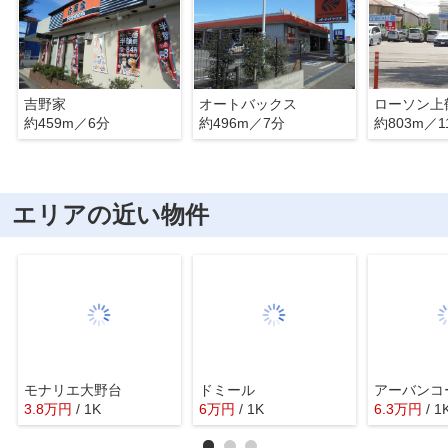
吉野家
オートバックス
ローソン上
約459m／6分
約496m／7分
約803m／1
エリアの近い物件
モナリエ大野台
ドミール
アーバンコ
3.8
万
円
/ 1K
6
万
円
/ 1K
6.3
万
円
/ 1