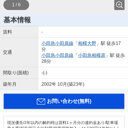
1 / 6
基本情報
賃料
-
小田急小田原線
「
相模大野
」駅 徒歩17
分
交通
小田急小田原線
「
小田急相模原
」駅 徒歩
28分
間取り(面積)
-(-)
築年月
2002年 10月(築23年)
お問い合わせ(無料)
現況優先/2年以内の解約時は賃料1ヶ月分の違約金あり/駐車場