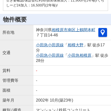
空き要確認/保証会社利用/損害保険加入：11,500円(1年毎)/くら
しーど24加入：16,500円(2年毎)/
物件概要
神奈川県
相模原市南区
上鶴間本町
所在地
７丁目14-46
小田急小田原線
「
相模大野
」駅 徒歩17
分
交通
小田急小田原線
「
小田急相模原
」駅 徒歩
28分
賃料
-
管理費等
-
面積
-
築年月
2002年 10月(築23年)
種別 / 構造
マンション / 鉄筋コンクリート