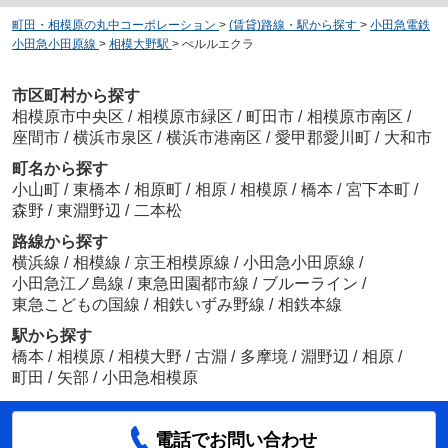
町田・相模原の丸中コーポレーション
>
(賃貸)路線・駅から探す
>
小田急電鉄
小田急小田原線
>
相模大野駅
>
ぺルルエクラ
市区町村から探す
相模原市中央区
/
相模原市緑区
/
町田市
/
相模原市南区
/
座間市
/
横浜市泉区
/
横浜市港南区
/
愛甲郡愛川町
/
大和市
町名から探す
小山町
/
東橋本
/
相原町
/
相原
/
相模原
/
橋本
/
宮下本町
/
森野
/
東淵野辺
/
二本松
路線から探す
横浜線
/
相模線
/
京王相模原線
/
小田急小田原線
/
小田急江ノ島線
/
東急田園都市線
/
ブルーライン
/
東急こどもの国線
/
相鉄いずみ野線
/
相鉄本線
駅から探す
橋本
/
相模原
/
相模大野
/
古淵
/
多摩境
/
淵野辺
/
相原
/
町田
/
矢部
/
小田急相模原
電話でお問い合わせ