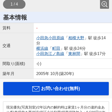
1 / 4
基本情報
賃料
-
小田急小田原線
「
相模大野
」駅 徒歩14
分
交通
横浜線
「
町田
」駅 徒歩24分
小田急江ノ島線
「
東林間
」駅 徒歩17分
間取り(面積)
-(-)
築年月
2005年 10月(築20年)
お問い合わせ(無料)
現況優先(写真別室)/2年以内の解約時は家賃1ヶ月分の違約金あ