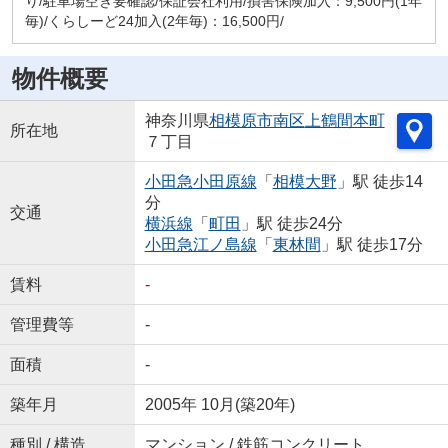
り/駐車場空き要確認/保証会社利用/損害保険加入：9,500円(1年
毎)/くらしーど24加入(2年毎)：16,500円/
物件概要
神奈川県
相模原市南区
上鶴間本町
所在地
７丁目
小田急小田原線
「
相模大野
」駅 徒歩14
分
交通
横浜線
「
町田
」駅 徒歩24分
小田急江ノ島線
「
東林間
」駅 徒歩17分
賃料
-
管理費等
-
面積
-
築年月
2005年 10月(築20年)
種別 / 構造
マンション / 鉄筋コンクリート