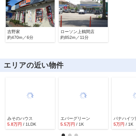
吉野家
ローソン上鶴間店
約470m／6分
約852m／11分
エリアの近い物件
みそのハウス
エバーグリーン
パナハイツ
5.8
万
円
/ 1LDK
5.5
万
円
/ 1K
5
万
円
/ 1K