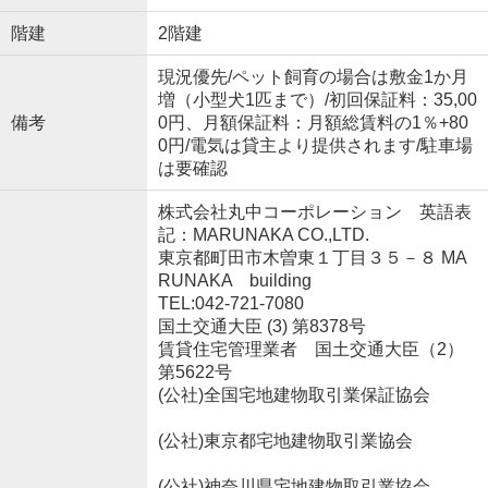
階建
2階建
現況優先/ペット飼育の場合は敷金1か月
増（小型犬1匹まで）/初回保証料：35,00
備考
0円、月額保証料：月額総賃料の1％+80
0円/電気は貸主より提供されます/駐車場
は要確認
株式会社丸中コーポレーション 英語表
記：MARUNAKA CO.,LTD.
東京都町田市木曽東１丁目３５－８ MA
RUNAKA building
TEL:042-721-7080
国土交通大臣 (3) 第8378号
賃貸住宅管理業者 国土交通大臣（2）
第5622号
(公社)全国宅地建物取引業保証協会
(公社)東京都宅地建物取引業協会
(公社)神奈川県宅地建物取引業協会