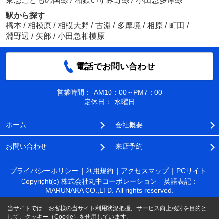
東急こどもの国線
/
相鉄いずみ野線
/
小田急多摩線
駅から探す
橋本
/
相模原
/
相模大野
/
古淵
/
多摩境
/
相原
/
町田
/
淵野辺
/
矢部
/
小田急相模原
電話でお問い合わせ
営業時間：
AM10：00～PM7：00
定休日：
水曜日
ホーム
会社概要
お問い合わせ
来店予約
プライバシーポリシー
利用規約
アクセスマップ
PCサイト
Copyright(c) 株式会社丸中コーポレーション 英語表記：
MARUNAKA CO.,LTD. All rights reserved.
当サイトでは、お客様の当サイト利用状況把握、サービス向上検討を目的と
して、クッキー（Cookie）を使用しています。