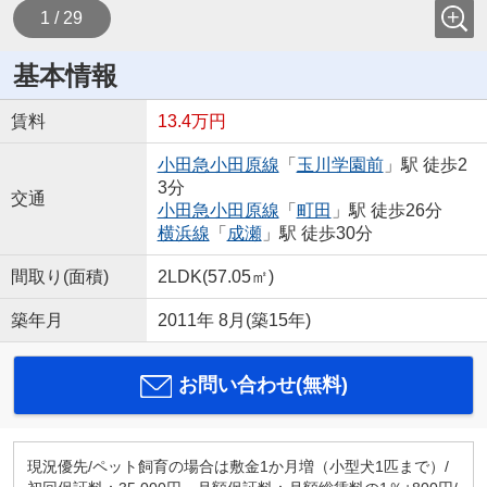
1 / 29
基本情報
賃料
13.4万円
小田急小田原線
「
玉川学園前
」駅 徒歩2
3分
交通
小田急小田原線
「
町田
」駅 徒歩26分
横浜線
「
成瀬
」駅 徒歩30分
間取り(面積)
2LDK(57.05㎡)
築年月
2011年 8月(築15年)
お問い合わせ(無料)
現況優先/ペット飼育の場合は敷金1か月増（小型犬1匹まで）/