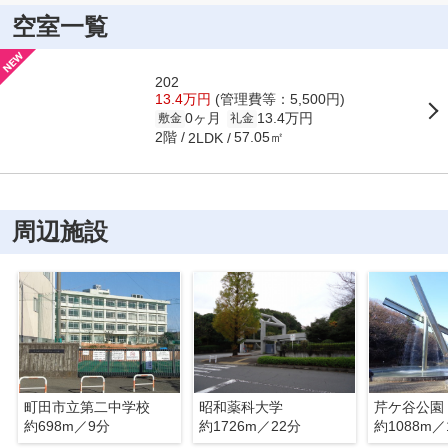
空室一覧
202
13.4万円
(管理費等：5,500円)
0ヶ月
13.4万円
敷金
礼金
2階
57.05㎡
2LDK
周辺施設
町田市立第二中学校
昭和薬科大学
芹ケ谷公園
約698m／9分
約1726m／22分
約1088m／