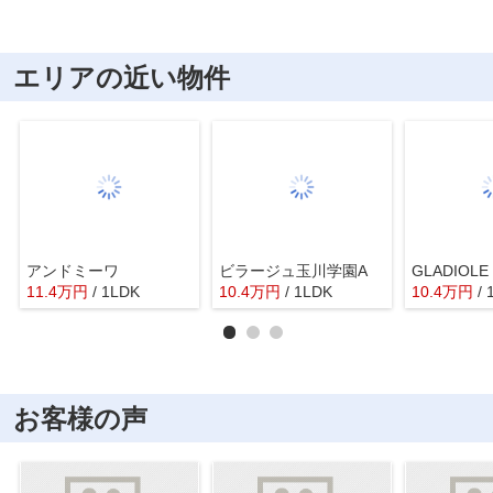
エリアの近い物件
アンドミーワ
ビラージュ玉川学園A
11.4
万
円
/ 1LDK
10.4
万
円
/ 1LDK
10.4
万
円
/
お客様の声