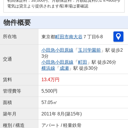
初回保証料：35,000円、月額保証料：月額総賃料の1％+800円/
電気は貸主より提供されます/駐車場は要確認
物件概要
所在地
東京都
町田市
南大谷
７丁目6-8
小田急小田原線
「
玉川学園前
」駅 徒歩2
3分
交通
小田急小田原線
「
町田
」駅 徒歩26分
横浜線
「
成瀬
」駅 徒歩30分
賃料
13.4万円
管理費等
5,500円
面積
57.05㎡
築年月
2011年 8月(築15年)
種別 / 構造
アパート / 軽量鉄骨