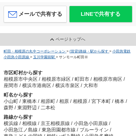
メールで共有する
LINEで共有する
ページトップへ
町田・相模原の丸中コーポレーション
>
(賃貸)路線・駅から探す
>
小田急電鉄
小田急小田原線
>
玉川学園前駅
>
サンモール町田Ⅲ
市区町村から探す
相模原市中央区
/
相模原市緑区
/
町田市
/
相模原市南区
/
座間市
/
横浜市港南区
/
横浜市泉区
/
大和市
町名から探す
小山町
/
東橋本
/
相原町
/
相原
/
相模原
/
宮下本町
/
橋本
/
森野
/
東淵野辺
/
二本松
路線から探す
横浜線
/
相模線
/
京王相模原線
/
小田急小田原線
/
小田急江ノ島線
/
東急田園都市線
/
ブルーライン
/