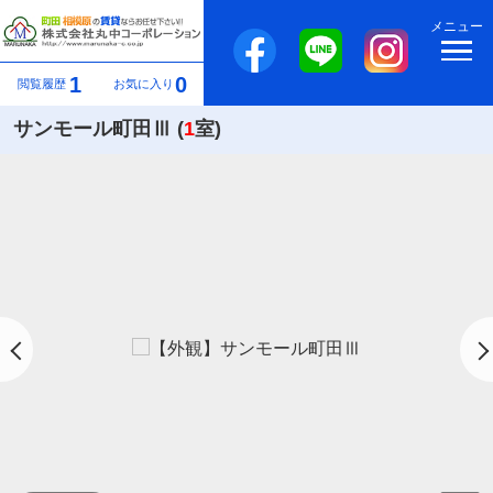
メニュー
1
0
閲覧履歴
お気に入り
サンモール町田Ⅲ (
1
室)