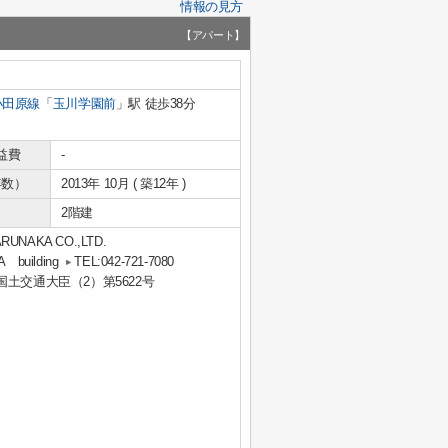
情報の見方
【アパート】
小田原線
「
玉川学園前
」駅 徒歩38分
益費
-
年数）
2013年 10月 ( 築12年 )
2階建
KA CO.,LTD.
uilding
TEL:042-721-7080
 国土交通大臣（2）第5622号