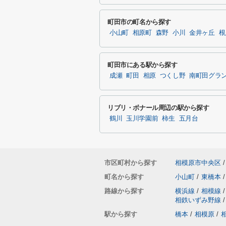
町田市の町名から探す
小山町
相原町
森野
小川
金井ヶ丘
根
町田市にある駅から探す
成瀬
町田
相原
つくし野
南町田グラ
リブリ・ボナール周辺の駅から探す
鶴川
玉川学園前
柿生
五月台
市区町村から探す
相模原市中央区
/
町名から探す
小山町
/
東橋本
/
路線から探す
横浜線
/
相模線
/
相鉄いずみ野線
/
駅から探す
橋本
/
相模原
/