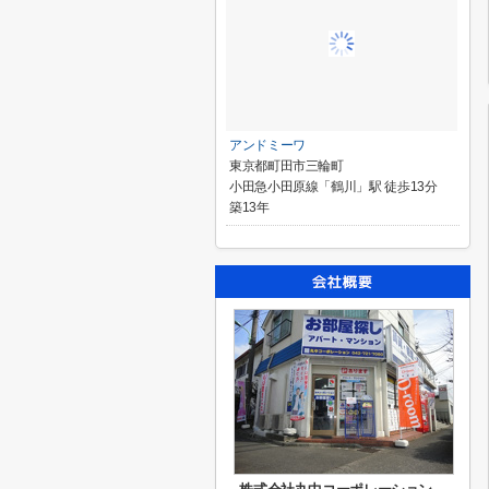
アンドミーワ
東京都町田市三輪町
小田急小田原線「鶴川」駅 徒歩13分
築13年