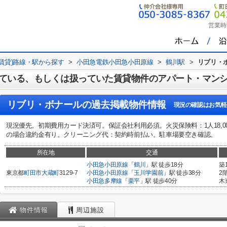
営業時
(賃貸)路線・駅から探す
>
小田急電鉄小田急小田原線
>
鶴川駅
>
リブリ・
ている、もしくは扱っていた賃貸物件のアパート・マン
リブリ・ボナール
の過去掲載物件情報
現況の確認はお気軽
現況優先。初期費用カード決済可。保証会社利用必須。火災保険料：1人18,000円
の場合違約金有り。クリーニング代：契約時前払い。駐車場要空き確認。
所在地
交通
小田急小田原線
「
鶴川
」駅 徒歩18分
築
東京都
町田市
大蔵町
3129-7
小田急小田原線
「
玉川学園前
」駅 徒歩38分
2
小田急多摩線
「
栗平
」駅 徒歩40分
木
物件情報
周辺施設