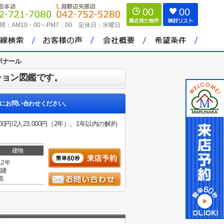
00
00
間：
AM10：00～PM7：00
定休日：
水曜日
ボナール
ション図鑑です。
にお問い合わせください。
/2人23,000円（2年）。1年以内の解約
建物
12年
階建
造