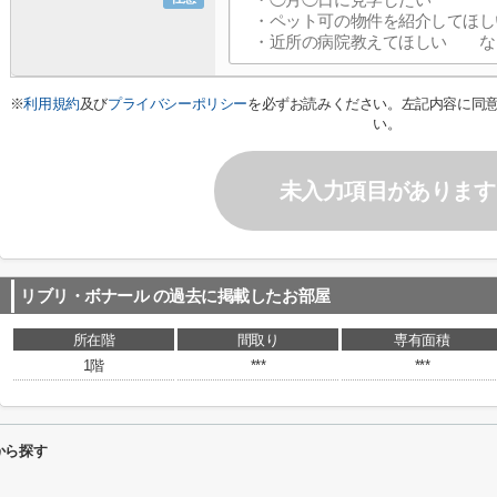
※
利用規約
及び
プライバシーポリシー
を必ずお読みください。左記内容に同
い。
未入力項目があります
リブリ・ボナール
の過去に掲載したお部屋
所在階
間取り
専有面積
1階
***
***
から探す