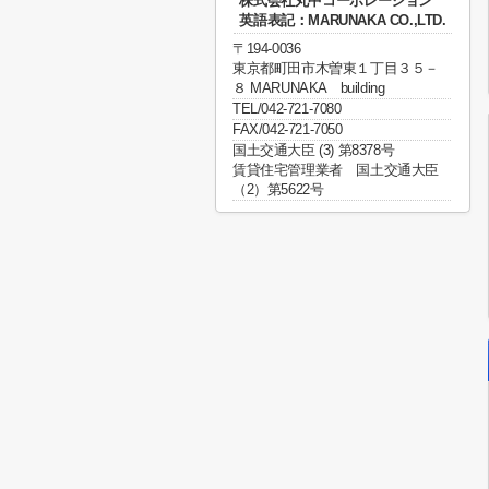
株式会社丸中コーポレーション
英語表記：MARUNAKA CO.,LTD.
〒194-0036
東京都町田市木曽東１丁目３５－
８ MARUNAKA building
TEL/042-721-7080
FAX/042-721-7050
国土交通大臣 (3) 第8378号
賃貸住宅管理業者 国土交通大臣
（2）第5622号