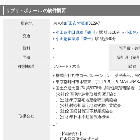
リブリ・ボナール
の物件概要
所在地
東京都
町田市
大蔵町
3129-7
小田急小田原線
「
鶴川
」駅 徒歩18分
小田急
交通
小田急多摩線
「
栗平
」駅 徒歩40分
賃料
-
管理費・共
面積
-
築年月（築
種別/構造
アパート / 木造
階建
株式会社丸中コーポレーション 英語表記：MARUNA
東京都町田市木曽東１丁目３５－８ MARUNAKA b
国土交通大臣 (3) 第8378号 賃貸住宅管理業者
(公社)全国宅地建物取引業保証協会
、(公社)東京都宅地建物取引業協会
、(公社)神奈川県宅地建物取引業協会
、(社)全国賃貸管理不動産業協会
取扱会社
、(公財)東日本不動産流通機構
、
、【保証会社】
、日本賃貸保証株式会社