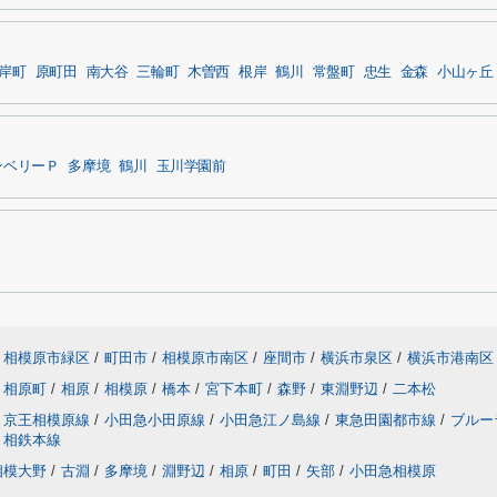
岸町
原町田
南大谷
三輪町
木曽西
根岸
鶴川
常盤町
忠生
金森
小山ヶ丘
ンベリーＰ
多摩境
鶴川
玉川学園前
相模原市緑区
/
町田市
/
相模原市南区
/
座間市
/
横浜市泉区
/
横浜市港南区
相原町
/
相原
/
相模原
/
橋本
/
宮下本町
/
森野
/
東淵野辺
/
二本松
京王相模原線
/
小田急小田原線
/
小田急江ノ島線
/
東急田園都市線
/
ブルー
相鉄本線
相模大野
/
古淵
/
多摩境
/
淵野辺
/
相原
/
町田
/
矢部
/
小田急相模原