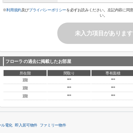
※
利用規約
及び
プライバシーポリシー
を必ずお読みください。左記内容に同
い。
未入力項目があります
フローラ
の過去に掲載したお部屋
所在階
間取り
専有面積
1階
***
***
1階
***
***
1階
***
***
ール電化
即入居可物件
ファミリー物件