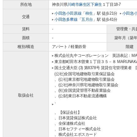
所在地
神奈川県
川崎市麻生区
下麻生
１丁目18-7
小田急小田原線
「
柿生
」駅 徒歩21分
小田急
交通
小田急多摩線
「
五月台
」駅 徒歩41分
賃料
-
管理費・共
面積
-
築年月（築
種別/構造
アパート / 軽量鉄骨
階建
株式会社丸中コーポレーション 英語表記：MARUNA
東京都町田市木曽東１丁目３５－８ MARUNAKA b
国土交通大臣 (3) 第8378号 賃貸住宅管理業者
(公社)全国宅地建物取引業保証協会
、(公社)東京都宅地建物取引業協会
、(公社)神奈川県宅地建物取引業協会
、(社)全国賃貸管理不動産業協会
取扱会社
、(公財)東日本不動産流通機構
、
、【保証会社】
、日本賃貸保証株式会社
、全保連株式会社
、日本セフティー株式会社
、株式会社エポスカード