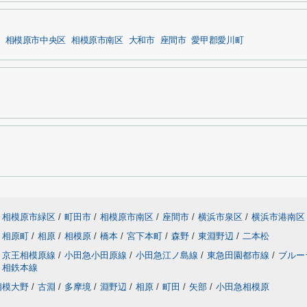
相模原市中央区
相模原市南区
大和市
座間市
愛甲郡愛川町
相模原市緑区
/
町田市
/
相模原市南区
/
座間市
/
横浜市泉区
/
横浜市港南区
相原町
/
相原
/
相模原
/
橋本
/
宮下本町
/
森野
/
東淵野辺
/
二本松
京王相模原線
/
小田急小田原線
/
小田急江ノ島線
/
東急田園都市線
/
ブルー
相鉄本線
相模大野
/
古淵
/
多摩境
/
淵野辺
/
相原
/
町田
/
矢部
/
小田急相模原