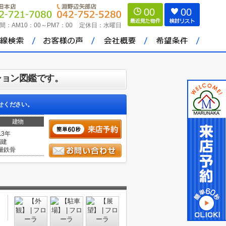
00
00
間：
AM10：00～PM7：00
定休日：
水曜日
ション図鑑です。
せください。
建物
13年
階建
量鉄骨