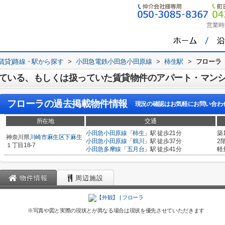
営業時
(賃貸)路線・駅から探す
>
小田急電鉄小田急小田原線
>
柿生駅
>
フローラ
ている、もしくは扱っていた賃貸物件のアパート・マン
フローラ
の過去掲載物件情報
現況の確認はお気軽にお問い合わ
所在地
交通
小田急小田原線
「
柿生
」駅 徒歩21分
築
神奈川県
川崎市麻生区
下麻生
小田急小田原線
「
鶴川
」駅 徒歩37分
2
１丁目18-7
小田急多摩線
「
五月台
」駅 徒歩41分
軽
物件情報
周辺施設
※写真や図と実際の現状とが異なる場合は現状を優先させていただきます