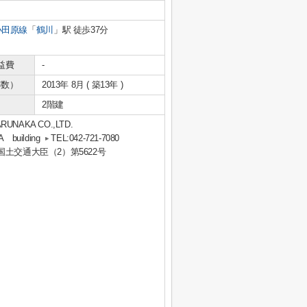
小田原線
「
鶴川
」駅 徒歩37分
益費
-
年数）
2013年 8月 ( 築13年 )
2階建
KA CO.,LTD.
uilding
TEL:042-721-7080
 国土交通大臣（2）第5622号