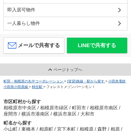
即入居可物件
一人暮らし物件
メールで共有する
LINEで共有する
ページトップへ
町田・相模原の丸中コーポレーション
>
(賃貸)路線・駅から探す
>
小田急電鉄
小田急小田原線
>
柿生駅
>
フォレストメゾンパーシモンⅠ
市区町村から探す
相模原市中央区
/
相模原市緑区
/
町田市
/
相模原市南区
/
座間市
/
横浜市港南区
/
横浜市泉区
/
大和市
町名から探す
小山町
/
東橋本
/
相原町
/
宮下本町
/
相模原
/
森野
/
相原
/