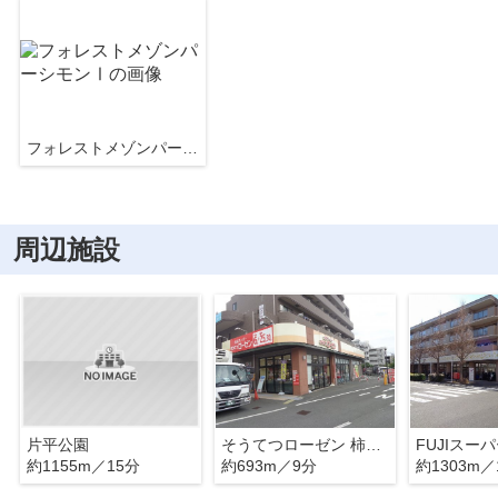
フォレストメゾンパーシモンⅠ
周辺施設
片平公園
そうてつローゼン 柿生店
FUJIスー
約1155m／15分
約693m／9分
約1303m／