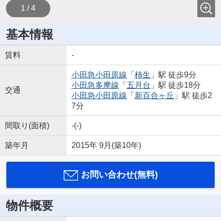
1 / 4
基本情報
賃料
-
小田急小田原線
「
柿生
」駅 徒歩9分
小田急多摩線
「
五月台
」駅 徒歩18分
交通
小田急小田原線
「
新百合ヶ丘
」駅 徒歩2
7分
間取り(面積)
-(-)
築年月
2015年 9月(築10年)
お問い合わせ(無料)
物件概要