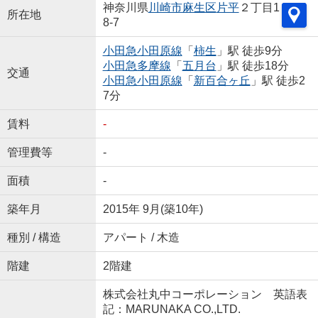
神奈川県
川崎市麻生区
片平
２丁目1
所在地
8-7
小田急小田原線
「
柿生
」駅 徒歩9分
小田急多摩線
「
五月台
」駅 徒歩18分
交通
小田急小田原線
「
新百合ヶ丘
」駅 徒歩2
7分
賃料
-
管理費等
-
面積
-
築年月
2015年 9月(築10年)
種別 / 構造
アパート / 木造
階建
2階建
株式会社丸中コーポレーション 英語表
記：MARUNAKA CO.,LTD.