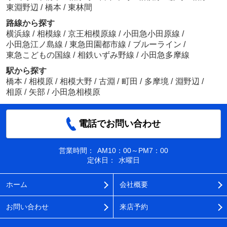
東淵野辺
/
橋本
/
東林間
路線から探す
横浜線
/
相模線
/
京王相模原線
/
小田急小田原線
/
小田急江ノ島線
/
東急田園都市線
/
ブルーライン
/
東急こどもの国線
/
相鉄いずみ野線
/
小田急多摩線
駅から探す
橋本
/
相模原
/
相模大野
/
古淵
/
町田
/
多摩境
/
淵野辺
/
相原
/
矢部
/
小田急相模原
電話でお問い合わせ
営業時間：
AM10：00～PM7：00
定休日：
水曜日
ホーム
会社概要
お問い合わせ
来店予約