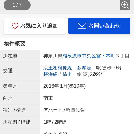
1 / 7
お気に入り追加
お問い合わせ
物件概要
所在地
神奈川県
相模原市中央区
宮下本町
３丁目
京王相模原線
「
多摩境
」駅 徒歩10分
交通
横浜線
「
橋本
」駅 徒歩26分
築年月
2016年 1月(築10年)
向き
南東
種別 / 構造
アパート / 軽量鉄骨
所在階 / 階建
1階 / 2階建
ペット相談