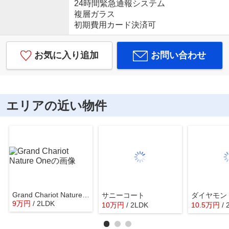
24時間緊急通報システム
複層ガラス
初期費用カード決済可
お気に入り追加
お問い合わせ
エリアの近い物件
Grand Chariot Nature One
サニーコート
ダイヤモン
9
万
円
/ 2LDK
10
万
円
/ 2LDK
10.5
万
円
/