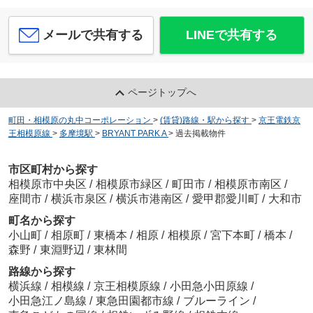
メールで共有する
LINEで共有する
ページトップへ
町田・相模原の丸中コーポレーション
>
(賃貸)路線・駅から探す
>
京王電鉄京
王相模原線
>
多摩境駅
>
BRYANT PARK A
>
過去掲載物件
市区町村から探す
相模原市中央区
/
相模原市緑区
/
町田市
/
相模原市南区
/
座間市
/
横浜市泉区
/
横浜市港南区
/
愛甲郡愛川町
/
大和市
町名から探す
小山町
/
相原町
/
東橋本
/
相原
/
相模原
/
宮下本町
/
橋本
/
森野
/
東淵野辺
/
東林間
路線から探す
横浜線
/
相模線
/
京王相模原線
/
小田急小田原線
/
小田急江ノ島線
/
東急田園都市線
/
ブルーライン
/