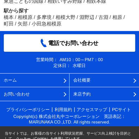
東急こどもの国線
/
相鉄いずみ野線
/
相鉄本線
駅から探す
橋本
/
相模原
/
多摩境
/
相模大野
/
淵野辺
/
古淵
/
相原
/
町田
/
矢部
/
小田急相模原
電話でお問い合わせ
営業時間：
AM10：00～PM7：00
定休日：
水曜日
ホーム
会社概要
お問い合わせ
来店予約
プライバシーポリシー
利用規約
アクセスマップ
PCサイト
Copyright(c) 株式会社丸中コーポレーション 英語表記：
MARUNAKA CO.,LTD. All rights reserved.
当サイトでは、お客様の当サイト利用状況把握、サービス向上検討を目的と
して、クッキー（Cookie）を使用しています。