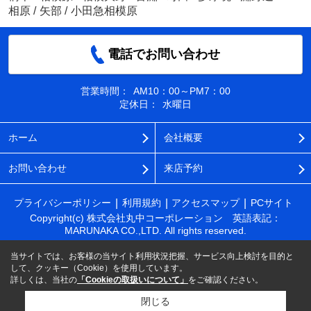
相原
/
矢部
/
小田急相模原
電話でお問い合わせ
営業時間：
AM10：00～PM7：00
定休日：
水曜日
ホーム
会社概要
お問い合わせ
来店予約
プライバシーポリシー
利用規約
アクセスマップ
PCサイト
Copyright(c) 株式会社丸中コーポレーション 英語表記：
MARUNAKA CO.,LTD. All rights reserved.
当サイトでは、お客様の当サイト利用状況把握、サービス向上検討を目的と
して、クッキー（Cookie）を使用しています。
詳しくは、当社の
「Cookieの取扱いについて」
をご確認ください。
閉じる