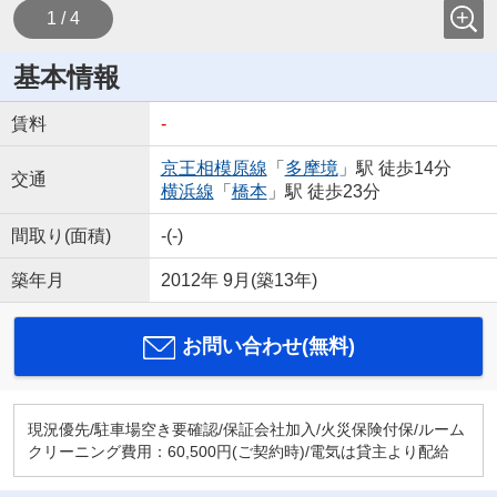
1 / 4
基本情報
賃料
-
京王相模原線
「
多摩境
」駅 徒歩14分
交通
横浜線
「
橋本
」駅 徒歩23分
間取り(面積)
-(-)
築年月
2012年 9月(築13年)
お問い合わせ(無料)
現況優先/駐車場空き要確認/保証会社加入/火災保険付保/ルーム
クリーニング費用：60,500円(ご契約時)/電気は貸主より配給