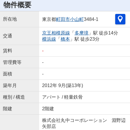
物件概要
所在地
東京都
町田市
小山町
3484-1
京王相模原線
「
多摩境
」駅 徒歩14分
交通
横浜線
「
橋本
」駅 徒歩23分
賃料
-
管理費等
-
面積
-
築年月
2012年 9月(築13年)
種別 / 構造
アパート / 軽量鉄骨
階建
2階建
株式会社丸中コーポレーション 淵野辺
矢部店