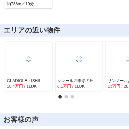
約788m／10分
エリアの近い物件
GLADIOLE・ISHII A棟
クレール四季彩の丘 六番館
サンノール
10.4
万
円
/ 1LDK
8.1
万
円
/ 1LDK
13
万
円
/ 2
お客様の声