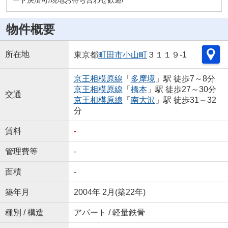
ード決済可/現地お待ち合わせ歓迎/
物件概要
所在地
東京都
町田市
小山町
３１１９-1
京王相模原線
「
多摩境
」駅 徒歩7～8分
京王相模原線
「
橋本
」駅 徒歩27～30分
交通
京王相模原線
「
南大沢
」駅 徒歩31～32
分
賃料
-
管理費等
-
面積
-
築年月
2004年 2月(築22年)
種別 / 構造
アパート / 軽量鉄骨