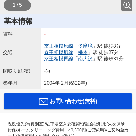
1 / 5
基本情報
賃料
-
京王相模原線
「
多摩境
」駅 徒歩8分
交通
京王相模原線
「
橋本
」駅 徒歩27分
京王相模原線
「
南大沢
」駅 徒歩31分
間取り(面積)
-(-)
築年月
2004年 2月(築22年)
お問い合わせ(無料)
現況優先(写真別室)/駐車場空き要確認/保証会社利用/火災保険
付保/ルームクリーニング費用：49,500円(ご契約時)/ご契約金カ