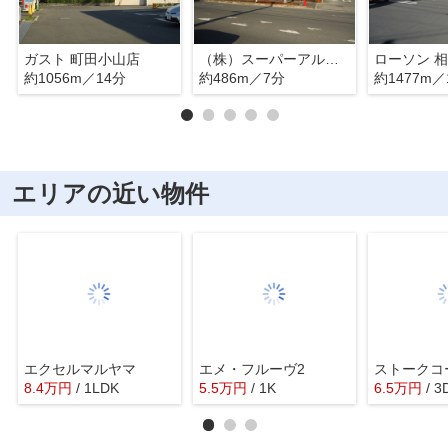
ガスト 町田小山店
（株）スーパーアルプス 多摩境店
約1056m／14分
約486m／7分
約1477m／
エリアの近い物件
エクセルマルヤマ
エメ・フルーヴ2
ストークコ
8.4
万
円
/ 1LDK
5.5
万
円
/ 1K
6.5
万
円
/ 3