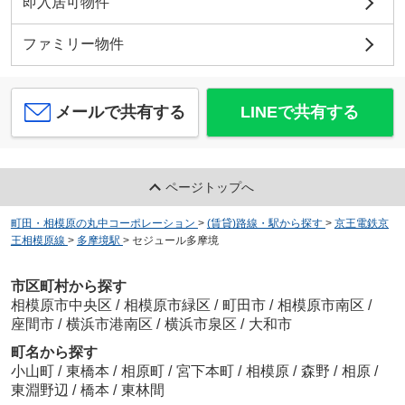
即入居可物件
ファミリー物件
メールで共有する
LINEで共有する
ページトップへ
町田・相模原の丸中コーポレーション
>
(賃貸)路線・駅から探す
>
京王電鉄京
王相模原線
>
多摩境駅
>
セジュール多摩境
市区町村から探す
相模原市中央区
/
相模原市緑区
/
町田市
/
相模原市南区
/
座間市
/
横浜市港南区
/
横浜市泉区
/
大和市
町名から探す
小山町
/
東橋本
/
相原町
/
宮下本町
/
相模原
/
森野
/
相原
/
東淵野辺
/
橋本
/
東林間