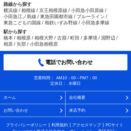
路線から探す
横浜線
/
相模線
/
京王相模原線
/
小田急小田原線
/
小田急江ノ島線
/
東急田園都市線
/
ブルーライン
/
東急こどもの国線
/
相鉄いずみ野線
/
小田急多摩線
駅から探す
橋本
/
相模原
/
相模大野
/
古淵
/
町田
/
多摩境
/
淵野辺
/
相原
/
矢部
/
小田急相模原
電話でお問い合わせ
営業時間：
AM10：00～PM7：00
定休日：
水曜日
ホーム
会社概要
お問い合わせ
来店予約
プライバシーポリシー
利用規約
アクセスマップ
PCサイト