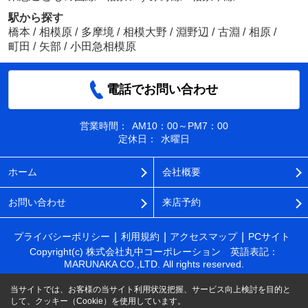
駅から探す
橋本
/
相模原
/
多摩境
/
相模大野
/
淵野辺
/
古淵
/
相原
/
町田
/
矢部
/
小田急相模原
電話でお問い合わせ
営業時間：
AM10：00～PM7：00
定休日：
水曜日
ホーム
会社概要
お問い合わせ
来店予約
プライバシーポリシー
利用規約
アクセスマップ
PCサイト
Copyright(c) 株式会社丸中コーポレーション 英語表記：
MARUNAKA CO.,LTD. All rights reserved.
当サイトでは、お客様の当サイト利用状況把握、サービス向上検討を目的と
して、クッキー（Cookie）を使用しています。