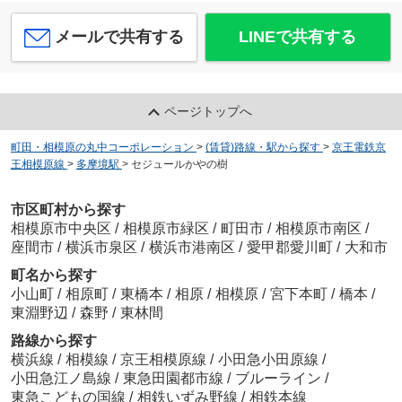
メールで共有する
LINEで共有する
ページトップへ
町田・相模原の丸中コーポレーション
>
(賃貸)路線・駅から探す
>
京王電鉄京
王相模原線
>
多摩境駅
>
セジュールかやの樹
市区町村から探す
相模原市中央区
/
相模原市緑区
/
町田市
/
相模原市南区
/
座間市
/
横浜市泉区
/
横浜市港南区
/
愛甲郡愛川町
/
大和市
町名から探す
小山町
/
相原町
/
東橋本
/
相原
/
相模原
/
宮下本町
/
橋本
/
東淵野辺
/
森野
/
東林間
路線から探す
横浜線
/
相模線
/
京王相模原線
/
小田急小田原線
/
小田急江ノ島線
/
東急田園都市線
/
ブルーライン
/
東急こどもの国線
/
相鉄いずみ野線
/
相鉄本線