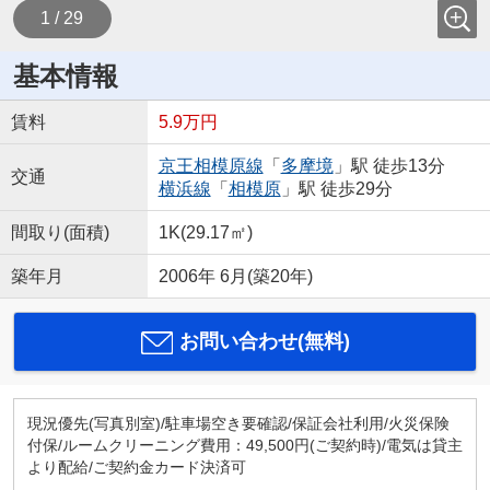
1 / 29
基本情報
賃料
5.9万円
京王相模原線
「
多摩境
」駅 徒歩13分
交通
横浜線
「
相模原
」駅 徒歩29分
間取り(面積)
1K(29.17㎡)
築年月
2006年 6月(築20年)
お問い合わせ(無料)
現況優先(写真別室)/駐車場空き要確認/保証会社利用/火災保険
付保/ルームクリーニング費用：49,500円(ご契約時)/電気は貸主
より配給/ご契約金カード決済可