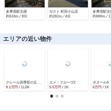
多摩境駅北側
ガスト 町田小山店
多摩境駅北
約618m／8分
約282m／4分
約880m／1
エリアの近い物件
クレール四季彩の丘 六番館
エメ・フルーヴ2
ボヌールA
8.1
万
円
/ 1LDK
5.5
万
円
/ 1K
6
万
円
/ 1K