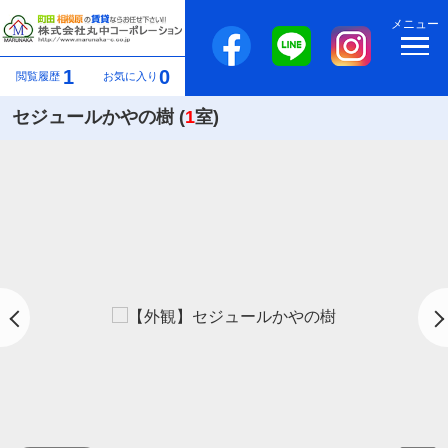
メニュー
1
0
閲覧履歴
お気に入り
セジュールかやの樹 (
1
室)