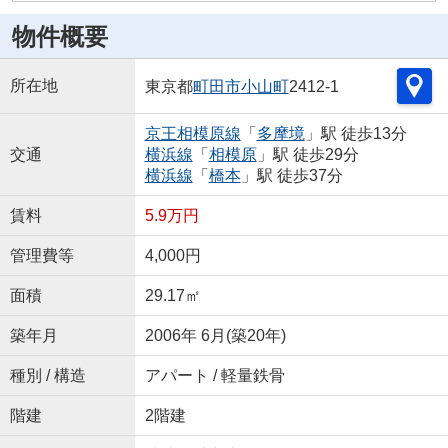
物件概要
所在地
東京都
町田市
小山町
2412-1
京王相模原線
「
多摩境
」駅 徒歩13分
交通
横浜線
「
相模原
」駅 徒歩29分
横浜線
「
橋本
」駅 徒歩37分
賃料
5.9万円
管理費等
4,000円
面積
29.17㎡
築年月
2006年 6月(築20年)
種別 / 構造
アパート / 軽量鉄骨
階建
2階建