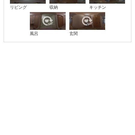
リビング
収納
キッチン
風呂
玄関