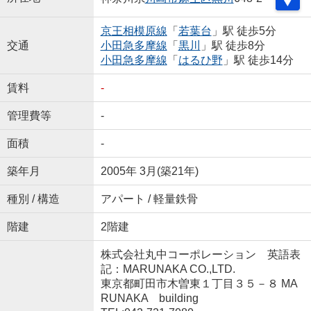
京王相模原線
「
若葉台
」駅 徒歩5分
交通
小田急多摩線
「
黒川
」駅 徒歩8分
小田急多摩線
「
はるひ野
」駅 徒歩14分
賃料
-
管理費等
-
面積
-
築年月
2005年 3月(築21年)
種別 / 構造
アパート / 軽量鉄骨
階建
2階建
株式会社丸中コーポレーション 英語表
記：MARUNAKA CO.,LTD.
東京都町田市木曽東１丁目３５－８ MA
RUNAKA building