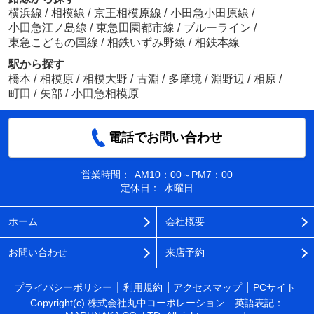
横浜線
/
相模線
/
京王相模原線
/
小田急小田原線
/
小田急江ノ島線
/
東急田園都市線
/
ブルーライン
/
東急こどもの国線
/
相鉄いずみ野線
/
相鉄本線
駅から探す
橋本
/
相模原
/
相模大野
/
古淵
/
多摩境
/
淵野辺
/
相原
/
町田
/
矢部
/
小田急相模原
電話でお問い合わせ
営業時間：
AM10：00～PM7：00
定休日：
水曜日
ホーム
会社概要
お問い合わせ
来店予約
プライバシーポリシー
利用規約
アクセスマップ
PCサイト
Copyright(c) 株式会社丸中コーポレーション 英語表記：