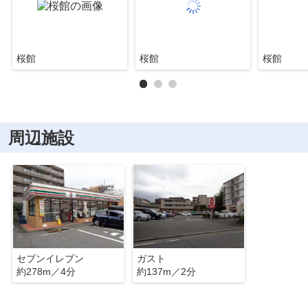
桜館
桜館
桜館
周辺施設
セブンイレブン
ガスト
約278m／4分
約137m／2分