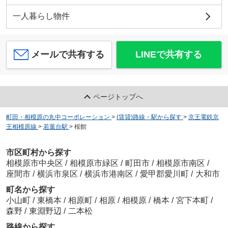
一人暮らし物件
メールで共有する
LINEで共有する
ページトップへ
町田・相模原の丸中コーポレーション
>
(賃貸)路線・駅から探す
>
京王電鉄京
王相模原線
>
若葉台駅
>
桜館
市区町村から探す
相模原市中央区
/
相模原市緑区
/
町田市
/
相模原市南区
/
座間市
/
横浜市泉区
/
横浜市港南区
/
愛甲郡愛川町
/
大和市
町名から探す
小山町
/
東橋本
/
相原町
/
相原
/
相模原
/
橋本
/
宮下本町
/
森野
/
東淵野辺
/
二本松
路線から探す