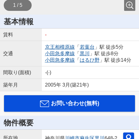
1 / 5
基本情報
賃料
-
京王相模原線
「
若葉台
」駅 徒歩5分
交通
小田急多摩線
「
黒川
」駅 徒歩8分
小田急多摩線
「
はるひ野
」駅 徒歩14分
間取り(面積)
-(-)
築年月
2005年 3月(築21年)
お問い合わせ(無料)
物件概要
所在地
神奈川県
川崎市麻生区
黒川
648-2