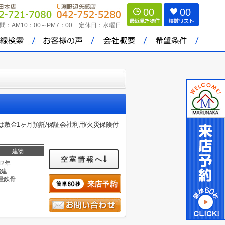
00
00
間：
AM10：00～PM7：00
定休日：
水曜日
時は敷金1ヶ月預託/保証会社利用/火災保険付
建物
空室情報へ
12年
階建
量鉄骨