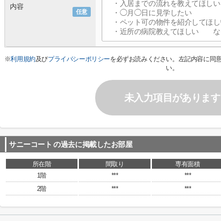
内容
任意
※
利用規約
及び
プライバシーポリシー
を必ずお読みください。左記内容に同
い。
未入力項目があります
サニーコート
の過去に掲載したお部屋
所在階
間取り
専有面積
1階
***
***
2階
***
***