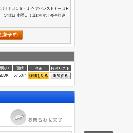
部４丁目１５－１ ケアパレストミー １F
 定休日:水曜日（出勤可能！要事前連
間取り
面積
詳細
検討リスト
2LDK
57.58㎡
詳細を見る
追加する