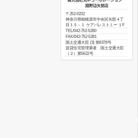
株式会社丸中コーポレーション
淵野辺矢部店
〒252-0232
神奈川県相模原市中央区矢部４丁
目１５－１ ケアパレストミー １F
TEL/042-752-5280
FAX/042-752-5281
国土交通大臣 (3) 第8378号
賃貸住宅管理業者 国土交通大臣
（２）第5622号