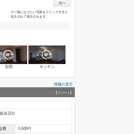
次へ
※ご覧になりたい写真をクリックすると
拡大されて表示されます。
玄関
キッチン
情報の見方
【アパート】
 徒歩22分
益費
5,500円