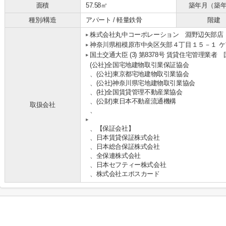
面積
57.58㎡
築年月（築
種別/構造
アパート / 軽量鉄骨
階建
株式会社丸中コーポレーション 淵野辺矢部店
神奈川県相模原市中央区矢部４丁目１５－１ ケ
国土交通大臣 (3) 第8378号 賃貸住宅管理業者
(公社)全国宅地建物取引業保証協会
、(公社)東京都宅地建物取引業協会
、(公社)神奈川県宅地建物取引業協会
、(社)全国賃貸管理不動産業協会
、(公財)東日本不動産流通機構
取扱会社
、
、【保証会社】
、日本賃貸保証株式会社
、日本総合保証株式会社
、全保連株式会社
、日本セフティー株式会社
、株式会社エポスカード