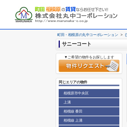
町田・相模原の丸中コーポレーション
>
サニーコート
▼ご希望の物件をお探しします
同じエリアの物件
相模原市中央区
上溝
相模線 番田
相模線 上溝