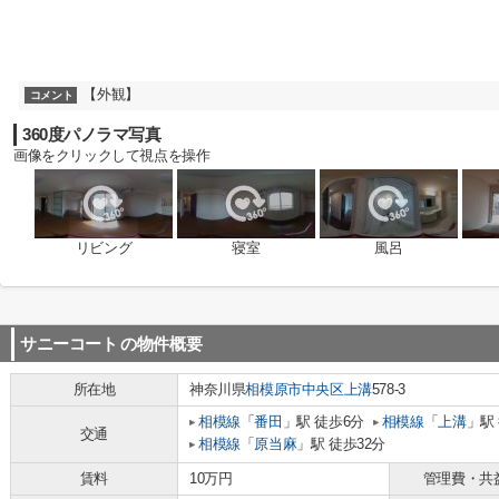
【外観】
コメント
360度パノラマ写真
画像をクリックして視点を操作
リビング
寝室
風呂
サニーコート
の物件概要
所在地
神奈川県
相模原市中央区
上溝
578-3
相模線
「
番田
」駅 徒歩6分
相模線
「
上溝
」駅
交通
相模線
「
原当麻
」駅 徒歩32分
賃料
10万円
管理費・共