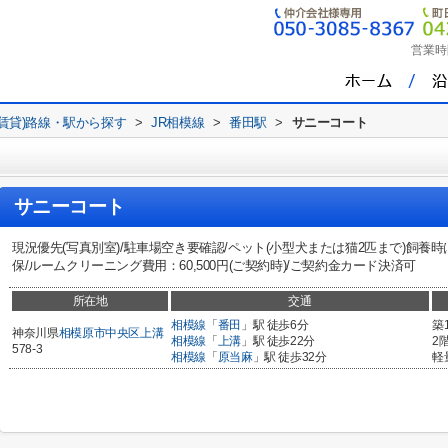
営業時
(賃貸)路線・駅から探す
>
JR相模線
>
番田駅
>
サニーコート
サニーコート
現況優先(写真別室)/駐車場空き要確認/ペット(小型犬または猫2匹まで)飼養
保/ルームクリーニング費用：60,500円(ご契約時)/ご契約金カード決済可
所在地
交通
相模線
「
番田
」駅 徒歩6分
築
神奈川県
相模原市中央区
上溝
相模線
「
上溝
」駅 徒歩22分
2
578-3
相模線
「
原当麻
」駅 徒歩32分
軽