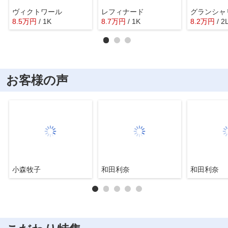
ヴィクトワール
レフィナード
グランシャ
8.5
万
円
/ 1K
8.7
万
円
/ 1K
8.2
万
円
/ 2
お客様の声
小森牧子
和田利奈
和田利奈