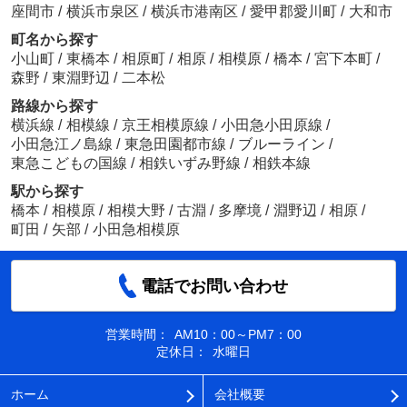
座間市
/
横浜市泉区
/
横浜市港南区
/
愛甲郡愛川町
/
大和市
町名から探す
小山町
/
東橋本
/
相原町
/
相原
/
相模原
/
橋本
/
宮下本町
/
森野
/
東淵野辺
/
二本松
路線から探す
横浜線
/
相模線
/
京王相模原線
/
小田急小田原線
/
小田急江ノ島線
/
東急田園都市線
/
ブルーライン
/
東急こどもの国線
/
相鉄いずみ野線
/
相鉄本線
駅から探す
橋本
/
相模原
/
相模大野
/
古淵
/
多摩境
/
淵野辺
/
相原
/
町田
/
矢部
/
小田急相模原
電話でお問い合わせ
営業時間：
AM10：00～PM7：00
定休日：
水曜日
ホーム
会社概要