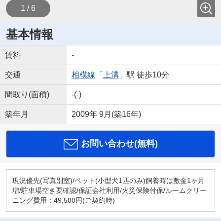
1 / 6
基本情報
賃料
-
交通
相模線
「
上溝
」駅 徒歩10分
間取り(面積)
-(-)
築年月
2009年 9月(築16年)
お問い合わせ(無料)
現況優先(写真別室)/ペット(小型犬1匹のみ)飼養時は敷金1ヶ月
増/駐車場空き要確認/保証会社利用/火災保険付保/ルームクリー
ニング費用：49,500円(ご契約時)