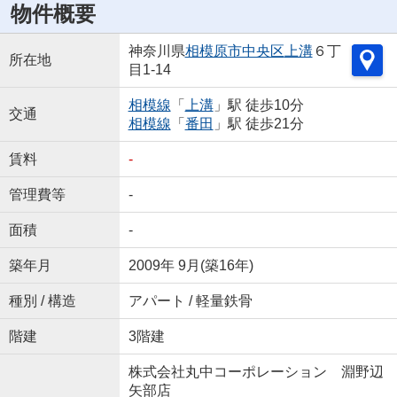
物件概要
神奈川県
相模原市中央区
上溝
６丁
所在地
目1-14
相模線
「
上溝
」駅 徒歩10分
交通
相模線
「
番田
」駅 徒歩21分
賃料
-
管理費等
-
面積
-
築年月
2009年 9月(築16年)
種別 / 構造
アパート / 軽量鉄骨
階建
3階建
株式会社丸中コーポレーション 淵野辺
矢部店