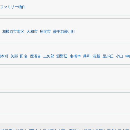
ファミリー物件
相模原市南区
大和市
座間市
愛甲郡愛川町
辺本町
矢部
田名
鹿沼台
上矢部
淵野辺
南橋本
共和
清新
星が丘
小山
中