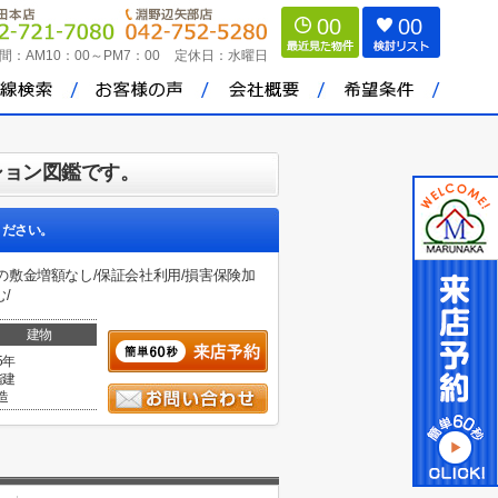
00
00
間：
AM10：00～PM7：00
定休日：
水曜日
ション図鑑です。
ください。
時の敷金増額なし/保証会社利用/損害保険加
/
建物
5年
階建
造