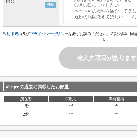
内容
任意
※
利用規約
及び
プライバシーポリシー
を必ずお読みください。左記内容に同
い。
未入力項目があります
Verger
の過去に掲載したお部屋
所在階
間取り
専有面積
1階
***
***
2階
***
***