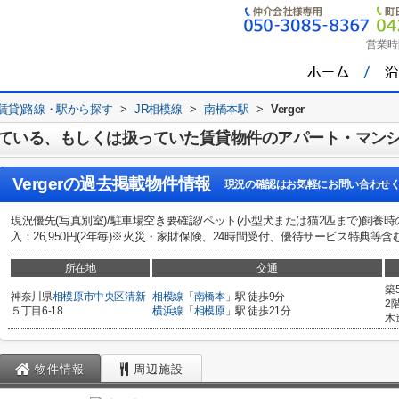
営業時
(賃貸)路線・駅から探す
>
JR相模線
>
南橋本駅
>
Verger
ている、もしくは扱っていた賃貸物件のアパート・マン
Verger
の過去掲載物件情報
現況の確認はお気軽にお問い合わせ
現況優先(写真別室)/駐車場空き要確認/ペット(小型犬または猫2匹まで)飼養
入：26,950円(2年毎)※火災・家財保険、24時間受付、優待サービス特典等含む
所在地
交通
築
神奈川県
相模原市中央区
清新
相模線
「
南橋本
」駅 徒歩9分
2
５丁目6-18
横浜線
「
相模原
」駅 徒歩21分
木
物件情報
周辺施設