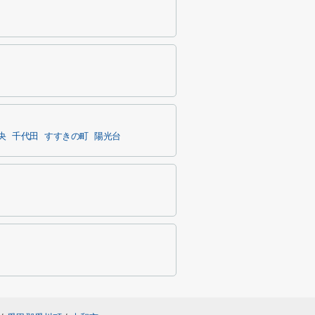
央
千代田
すすきの町
陽光台