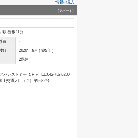
情報の見方
【アパート】
」駅 徒歩21分
益費
-
年数）
2020年 9月 ( 築5年 )
2階建
アパレストミー １F
TEL:042-752-5280
 国土交通大臣（２）第5622号