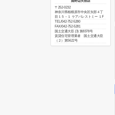
淵野辺矢部店
〒252-0232
神奈川県相模原市中央区矢部４丁
目１５－１ ケアパレストミー １F
TEL/042-752-5280
FAX/042-752-5281
国土交通大臣 (3) 第8378号
賃貸住宅管理業者 国土交通大臣
（２）第5622号