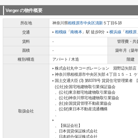
Verger
の物件概要
所在地
神奈川県
相模原市中央区
清新
５丁目6-18
相模線
「
南橋本
」駅 徒歩9分
横浜線
「
相模原
交通
賃料
-
管理費・共
面積
-
築年月（築
種別/構造
アパート / 木造
階建
株式会社丸中コーポレーション 淵野辺矢部店
神奈川県相模原市中央区矢部４丁目１５－１ ケ
国土交通大臣 (3) 第8378号 賃貸住宅管理業者
(公社)全国宅地建物取引業保証協会
、(公社)東京都宅地建物取引業協会
、(公社)神奈川県宅地建物取引業協会
、(社)全国賃貸管理不動産業協会
、(公財)東日本不動産流通機構
取扱会社
、
、【保証会社】
、日本賃貸保証株式会社
、日本総合保証株式会社