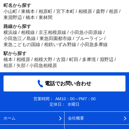
町名から探す
小山町
/
東橋本
/
相原町
/
宮下本町
/
相模原
/
森野
/
相原
/
東淵野辺
/
橋本
/
東林間
路線から探す
横浜線
/
相模線
/
京王相模原線
/
小田急小田原線
/
小田急江ノ島線
/
東急田園都市線
/
ブルーライン
/
東急こどもの国線
/
相鉄いずみ野線
/
小田急多摩線
駅から探す
橋本
/
相模原
/
相模大野
/
古淵
/
町田
/
多摩境
/
淵野辺
/
相原
/
矢部
/
小田急相模原
電話でお問い合わせ
営業時間：
AM10：00～PM7：00
定休日：
水曜日
ホーム
会社概要