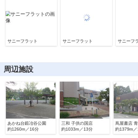
サニーフラット
サニーフラット
サニーフ
周辺施設
あかね台鍛冶谷公園
三和 子供の国店
蔦屋書店 
約1260m／16分
約1033m／13分
約1379m／