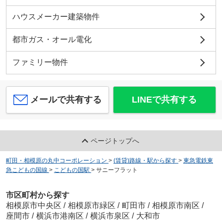
ハウスメーカー建築物件
都市ガス・オール電化
ファミリー物件
メールで共有する
LINEで共有する
ページトップへ
町田・相模原の丸中コーポレーション
>
(賃貸)路線・駅から探す
>
東急電鉄東
急こどもの国線
>
こどもの国駅
>
サニーフラット
市区町村から探す
相模原市中央区
/
相模原市緑区
/
町田市
/
相模原市南区
/
座間市
/
横浜市港南区
/
横浜市泉区
/
大和市