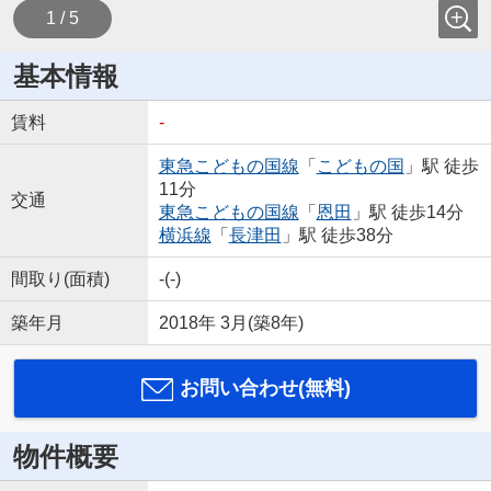
1 / 5
基本情報
賃料
-
東急こどもの国線
「
こどもの国
」駅 徒歩
11分
交通
東急こどもの国線
「
恩田
」駅 徒歩14分
横浜線
「
長津田
」駅 徒歩38分
間取り(面積)
-(-)
築年月
2018年 3月(築8年)
お問い合わせ(無料)
物件概要